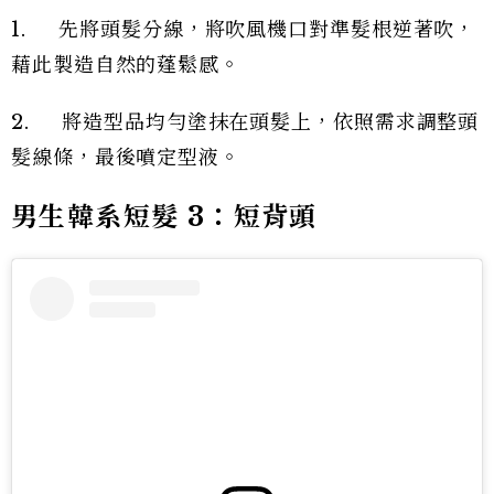
1. 先將頭髮分線，將吹風機口對準髮根逆著吹，
藉此製造自然的蓬鬆感。
2. 將造型品均勻塗抹在頭髮上，依照需求調整頭
髮線條，最後噴定型液。
男生韓系短髮 3：短背頭