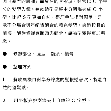
因《暴君的廚師》而成名的李彩玟，經常以 C 字中
分的髮型入鏡。這款造型是將中分瀏海夾成 C 字
型，比起 S 型更加自然，整理手法相對簡單，是一
款不分場合與年紀皆適合的韓系髮型。透過較長的
瀏海，能夠修飾寬額頭與顴骨，讓臉型變得更加精
緻。
● 修飾部位、臉型：額頭、顴骨
● 整理方式：
1. 將吹風機口對準分線處的髮根逆著吹，製造自
然的蓬鬆感。
2. 用平板夾把瀏海夾出自然的 C 字型。