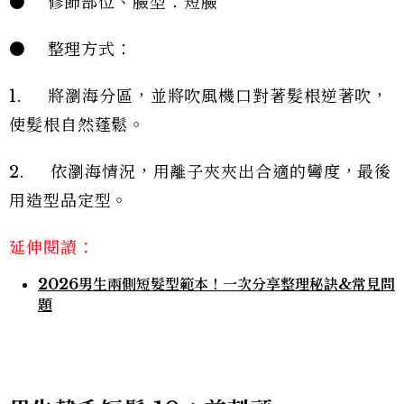
● 修飾部位、臉型：短臉
● 整理方式：
1. 將瀏海分區，並將吹風機口對著髮根逆著吹，
使髮根自然蓬鬆。
2. 依瀏海情況，用離子夾夾出合適的彎度，最後
用造型品定型。
延伸閱讀：
2026男生兩側短髮型範本！一次分享整理秘訣&常見問
題