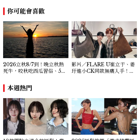
你可能會喜歡
2026立秋8/7到！晚立秋熱
影片／FLARE U崔立于、姜
死牛，咬秋吃西瓜習俗、5大
玗進小CK同款無痛入手！身
禁忌與吉時懶人包
上這款CHARLES & KEIT
H大包好燒
本週熱門