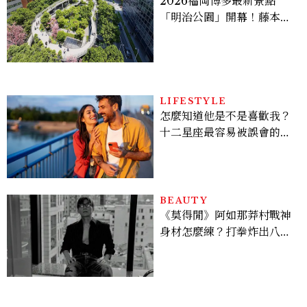
2026福岡博多最新景點
「明治公園」開幕！藤本壯
介操刀設計，7大餐廳美食
品牌、SPA一次看
LIFESTYLE
怎麼知道他是不是喜歡我？
十二星座最容易被誤會的感
情表達，「這星座」越喜歡
會越慢靠近
BEAUTY
《莫得閒》阿如那莽村戰神
身材怎麼練？打拳炸出八塊
腹肌，HYROX挑戰也沒錯
過