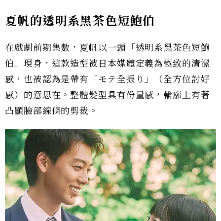
夏帆的透明系黑茶色短鮑伯
在戲劇前期集數，夏帆以一頭「透明系黑茶色短鮑
伯」現身，這款造型被日本媒體定義為極致的清潔
感，也被認為是帶有「モテ全振り」（全方位討好
感）的意思在。整體髮型具有份量感，輪廓上有著
凸顯臉部線條的剪裁。