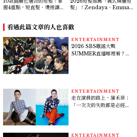
10款圓臉也適合的短髮！掌
2026短髮推薦「義式精靈短
握4重點，短直髮、燙捲讓臉
髮」！Zendaya、Emma
小巧精緻
Stone都在剪，率性又顯小
臉的高級感髮型
看過此篇文章的人也喜歡
ENTERTAINMENT
2026 SBS歌謠大戰
SUMMER直播哪裡看？
Stray Kids、ATEEZ等
28組卡司、線上播出時間一
次看
ENTERTAINMENT
走在演員的路上，蒲禾菲：
「一次次的失敗都是必經過
程，必須要經過那些練習，
才能做得好。」
ENTERTAINMENT