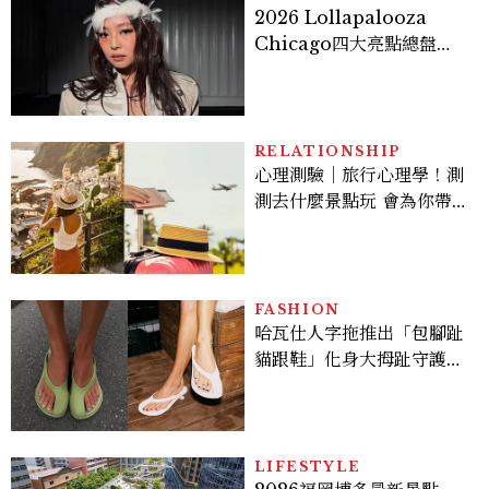
2026 Lollapalooza
Chicago四大亮點總盤
點， JENNIE、 CORTIS
登台，K-POP擄獲全球！
RELATIONSHIP
心理測驗｜旅行心理學！測
測去什麼景點玩 會為你帶來
好運
FASHION
哈瓦仕人字拖推出「包腳趾
貓跟鞋」化身大拇趾守護
者！從沒想過橡膠拖鞋也能
變得高級優雅
LIFESTYLE