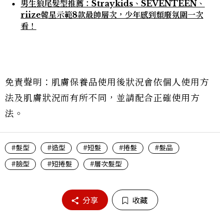
男生狼尾髮型推薦：Straykids、SEVENTEEN、
riize韓星示範8款最帥層次，少年感到頹廢氛圍一次
看！
免責聲明：肌膚保養品使用後狀況會依個人使用方
法及肌膚狀況而有所不同，並請配合正確使用方
法。
#髮型
#造型
#短髮
#捲髮
#髮品
#臉型
#短捲髮
#層次髮型
分享
收藏