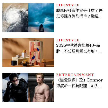
LIFESTYLE
颱風假發布規定是什麼？停
班停課查詢及標準？颱風假
有薪水嗎、可否拒絕上班？
LIFESTYLE
2026中秋禮盒推薦40+品
牌！不想送月餅也有解，送
長輩、送客戶一次挑
ENTERTAINMENT
《戀愛修課》Kit Connor
傳演新一代獨眼龍！加入新
版《X戰警》，可望搭檔
Sadie Sink