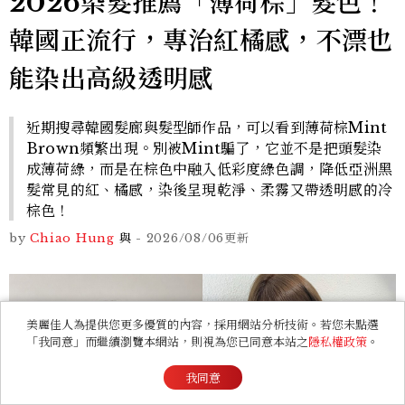
2026染髮推薦「薄荷棕」髮色！
韓國正流行，專治紅橘感，不漂也
能染出高級透明感
近期搜尋韓國髮廊與髮型師作品，可以看到薄荷棕Mint
Brown頻繁出現。別被Mint騙了，它並不是把頭髮染
成薄荷綠，而是在棕色中融入低彩度綠色調，降低亞洲黑
髮常見的紅、橘感，染後呈現乾淨、柔霧又帶透明感的冷
棕色！
by
Chiao Hung
與
-
2026/08/06
更新
美麗佳人為提供您更多優質的內容，採用網站分析技術。若您未點選
「我同意」而繼續瀏覽本網站，則視為您已同意本站之
隱私權政策
。
我同意