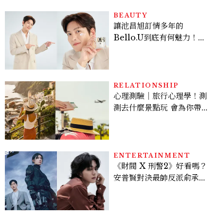
BEAUTY
讓池昌旭訂情多年的
Bello.U到底有何魅力！揭
密男神發光乳霜～「肽光透
亮緊緻霜」如何打造日不落
的透亮肌，熬夜拍戲不顯疲
倦感，超神！
RELATIONSHIP
心理測驗｜旅行心理學！測
測去什麼景點玩 會為你帶來
好運
ENTERTAINMENT
《財閥 X 刑警2》好看嗎？
安普賢對決最帥反派俞承
豪，鄭恩彩接棒女主，開專
機、刷黑卡，用錢輾壓罪犯
的陳利手回來了，這次能玩