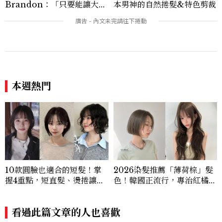
Brandon：「只要能讓大家
本男神的自然捲髮&特色剪裁
笑，我們就有機會玩在一起，
讓敵人成為朋友。」
本週熱門
10款圓臉也適合的短髮！掌
2026染髮推薦「薄荷棕」髮
握4重點，短直髮、燙捲讓臉
色！韓國正流行，專治紅橘
小巧精緻
感，不漂也能染出高級透明感
看過此篇文章的人也喜歡