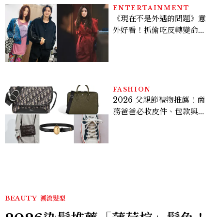
多大？
ENTERTAINMENT
《現在不是外遇的問題》意
外好看！抓偷吃反轉變命
案？金憓秀傳奇美腿被讚
爆、金智勳大秀腹肌，曹汝
貞雙影后飆戲，線上看7大
看點懶人包
FASHION
2026 父親節禮物推薦！商
務爸爸必收皮件、包款與鞋
履一次看
BEAUTY
潮流髮型