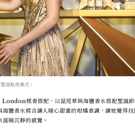
出席聖誕點燈儀式。
ne London糅香搭配，以鼠尾草與海鹽香水搭配聖誕
與海鹽香水糅合讓人暖心甜蜜的柑橘香調，讓她覺得找
來溫暖沉靜的感覺。