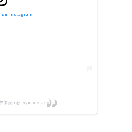
t on Instagram
 林依晨 (@linyichen.ariellin)