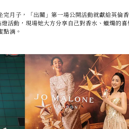
坐完月子，「出關」第一場公開活動就獻給英倫
n聖誕樹點燈活動，現場她大方分享自己對香水、蠟燭的
蜜點滴。