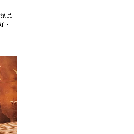
香氛品
喜好、