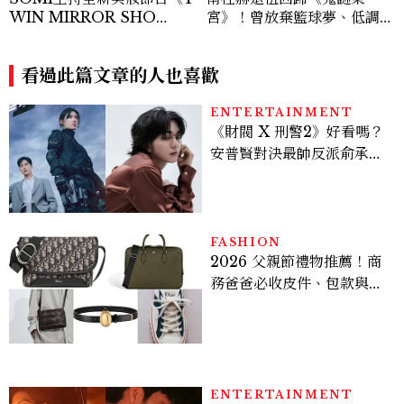
WIN MIRROR SHO
宮》！曾放棄籃球夢、低調捐
W》，偶像親自化妝、公開
獎學金，同款香氛是這款迪奧
愛用品一次看
經典男香
看過此篇文章的人也喜歡
ENTERTAINMENT
《財閥 X 刑警2》好看嗎？
安普賢對決最帥反派俞承
豪，鄭恩彩接棒女主，開專
機、刷黑卡，用錢輾壓罪犯
的陳利手回來了，這次能玩
多大？
FASHION
2026 父親節禮物推薦！商
務爸爸必收皮件、包款與鞋
履一次看
ENTERTAINMENT