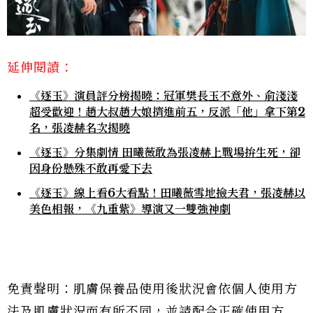
延伸閱讀：
《逐玉》演員評分榜揭曉：冠軍樊長玉不意外、俞淺淺
超受歡迎！趙大叔趙大娘擠進前五，反派「他」拿下第2
名，張凌赫名次揭曉
《逐玉》分集劇情 田曦薇敢為張凌赫上戰場拚生死，卻
因身份懸殊不敢再愛下去
《逐玉》線上看6大看點！田曦薇雪地撿夫君，張凌赫以
美色相報，《九重紫》導演又一雙強神劇
免責聲明：肌膚保養品使用後狀況會依個人使用方
法及肌膚狀況而有所不同，並請配合正確使用方