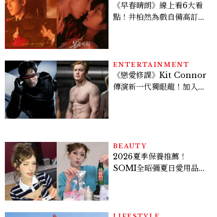
《早春晴朗》線上看6大看
點！井柏然為戲自備高訂，
孫千苦等地下戀轉正，雨夜
激吻獲讚慾感天花板
ENTERTAINMENT
《戀愛修課》Kit Connor
傳演新一代獨眼龍！加入新
版《X戰警》，可望搭檔
Sadie Sink
BEAUTY
2026夏季保養推薦！
SOMI全昭彌夏日愛用品公
開，防曬、護髮、止汗、頭
皮保養10款好物一次看
LIFESTYLE