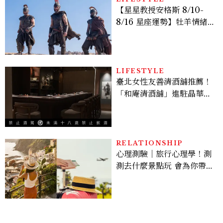
【星星教授安格斯 8/10-
8/16 星座運勢】牡羊情緒
變敏感，雙子人際吸引力爆
棚
LIFESTYLE
臺北女性友善清酒舖推薦！
「和庵清酒舖」進駐晶華酒
店：首創五行心情選酒、單
杯180元起輕鬆微醺
RELATIONSHIP
心理測驗｜旅行心理學！測
測去什麼景點玩 會為你帶來
好運