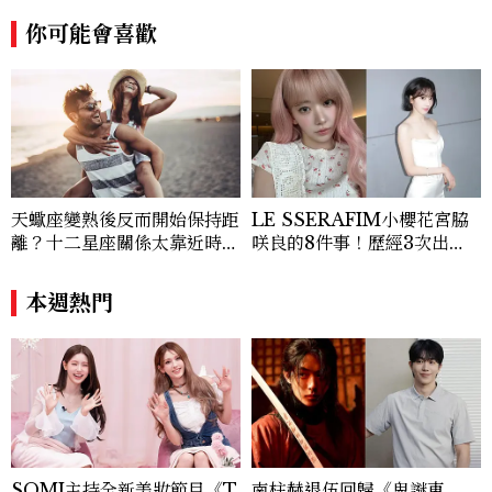
產業的創新動態，從配方科學到永續發展等
你可能會喜歡
等。Contact：chiao_hung@mctw.co
m.tw
天蠍座變熟後反而開始保持距
LE SSERAFIM小櫻花宮脇
離？十二星座關係太靠近時最
咲良的8件事！歷經3次出
怕發生的事，「這星座」一有
道、嚴以律己的終極自我管理
壓力就先躲起來
王、靠「這招」養成17吋螞蟻
本週熱門
腰
SOMI主持全新美妝節目《T
南柱赫退伍回歸《鬼謎東