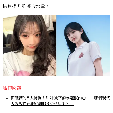
快速提升肌膚含水量。
延伸閱讀：
田曦薇的8大特質！甜妹臉下的暴龍獸內心：「哪個現代
人敢說自己的心理100%健康呢？」