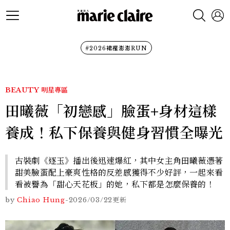
#2026裙襬澎澎RUN
BEAUTY
明星專區
田曦薇「初戀感」臉蛋+身材這樣
養成！私下保養與健身習慣全曝光
古裝劇《逐玉》播出後迅速爆紅，其中女主角田曦薇憑著
甜美臉蛋配上豪爽性格的反差感獲得不少好評，一起來看
看被譽為「甜心天花板」的她，私下都是怎麼保養的！
by
Chiao Hung
-
2026/03/22
更新