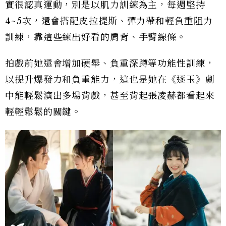
實很認真運動，別是以肌力訓練為主，每週堅持
4~5次，還會搭配皮拉提斯、彈力帶和輕負重阻力
訓練，靠這些練出好看的肩背、手臂線條。
拍戲前她還會增加硬舉、負重深蹲等功能性訓練，
以提升爆發力和負重能力，這也是她在《逐玉》劇
中能輕鬆演出多場背戲，甚至背起張凌赫都看起來
輕輕鬆鬆的關鍵。