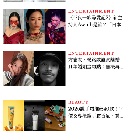
ENTERTAINMENT
《不良一族尋愛記2》新主
持人Awich是誰？「日本嘻
哈女王」人生比節目更抓
馬：25歲喪夫、家中遭槍擊
掃射
ENTERTAINMENT
方志友、楊銘威證實離婚！
11年婚姻畫句點：無法再做
情人，但永遠是家人
BEAUTY
2026護手霜推薦40款！平
價＆專櫃護手霜香氣、質
地、使用評價