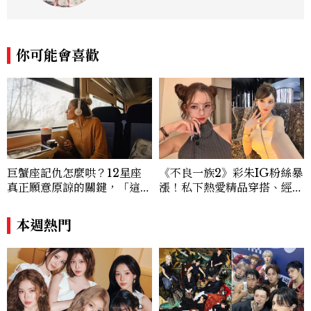
發掘趨勢脈動，轉化為有溫度、有影響力的
內容。
你可能會喜歡
巨蟹座記仇怎麼哄？12星座
《不良一族2》彩朱IG粉絲暴
真正願意原諒的關鍵，「這星
漲！私下熱愛精品穿搭、經營
座」道歉沒用，要看你下一次
服飾品牌，堪稱品味最好女成
怎麼做
員
本週熱門