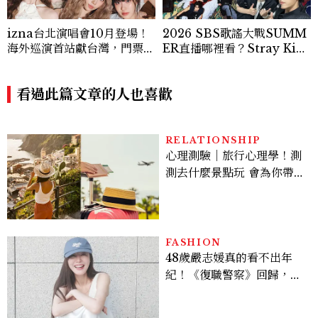
izna台北演唱會10月登場！
2026 SBS歌謠大戰SUMM
海外巡演首站獻台灣，門票8/
ER直播哪裡看？Stray Kid
23拓元開賣
s、ATEEZ等28組卡司、線
上播出時間一次看
看過此篇文章的人也喜歡
RELATIONSHIP
心理測驗｜旅行心理學！測
測去什麼景點玩 會為你帶來
好運
FASHION
48歲嚴志媛真的看不出年
紀！《復職警察》回歸，5
個私服減齡公式一次看