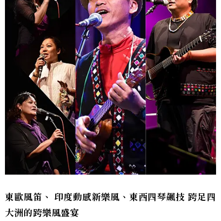
東歐風笛
、
印度動感新樂風、東西四琴飆技
跨足四
大洲的跨樂風盛宴