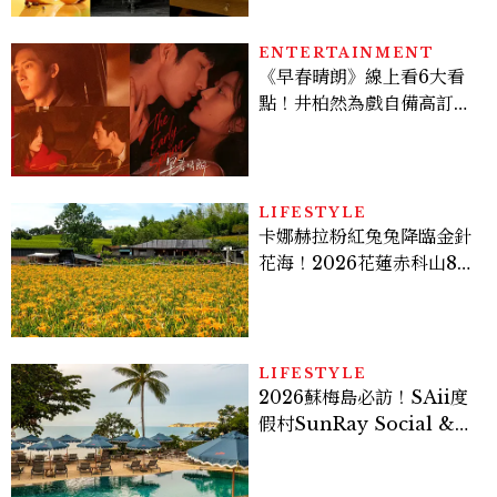
ENTERTAINMENT
《早春晴朗》線上看6大看
點！井柏然為戲自備高訂，
孫千苦等地下戀轉正，雨夜
激吻獲讚慾感天花板
LIFESTYLE
卡娜赫拉粉紅兔兔降臨金針
花海！2026花蓮赤科山8月
迎滿開花期，40公頃金色花
毯＋夢幻打卡攻略
LIFESTYLE
2026蘇梅島必訪！SAii度
假村SunRay Social &
Swim Club全新開箱，6
大亮點體驗懶人包