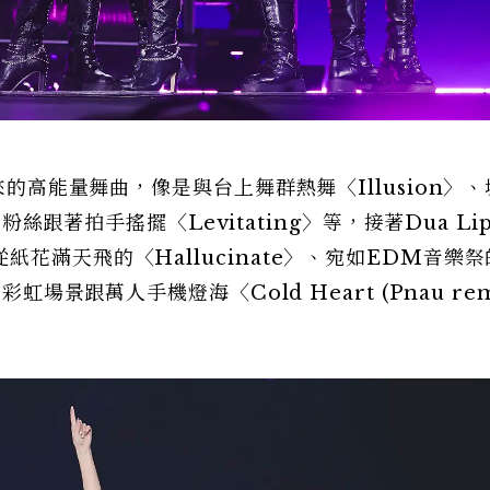
來的高能量舞曲，像是與台上舞群熱舞〈Illusion〉
名粉絲跟著拍手搖擺〈Levitating〉等，接著Dua Li
花滿天飛的〈Hallucinate〉、宛如EDM音樂
虹場景跟萬人手機燈海〈Cold Heart (Pnau rem