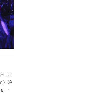
「台北！
on〉磅
a 一