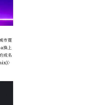
、城市霓
pa換上
祭的成名
ix)〉