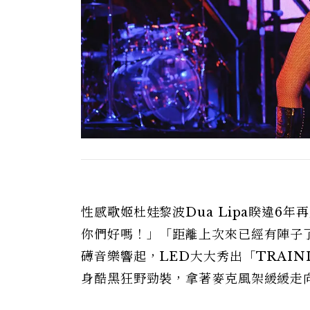
性感歌姬杜娃黎波Dua Lipa睽違6
你們好嗎！」「距離上次來已經有陣子了，
礡音樂響起，LED大大秀出「TRAININ
身酷黑狂野勁裝，拿著麥克風架緩緩走