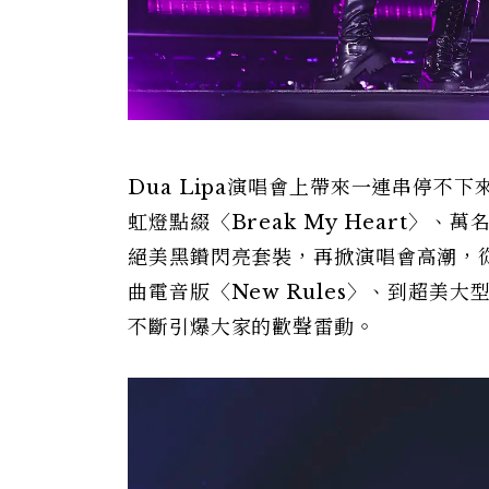
Dua Lipa演唱會上帶來一連串停不下
虹燈點綴〈Break My Heart〉、萬
絕美黑鑽閃亮套裝，再掀演唱會高潮，從紙
曲電音版〈New Rules〉、到超美大型彩
不斷引爆大家的歡聲雷動。