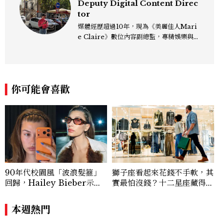
Deputy Digital Content Direc
tor
媒體經歷超過10年，現為《美麗佳人Mari
e Claire》數位內容副總監，專精娛樂與
生活風格領域，處理國內外名人消息、頒獎
典禮與大型內容企劃。 ren_chen@mct
w.com.tw
你可能會喜歡
90年代校園風「波浪髮箍」
獅子座看起來花錢不手軟，其
回歸，Hailey Bieber示範
實最怕沒錢？十二星座藏得最
如何戴得時髦：這款Miu Mi
深的金錢焦慮，「這星座」比
u髮箍未開賣先爆紅！
價半天，最後卻買最貴的
本週熱門