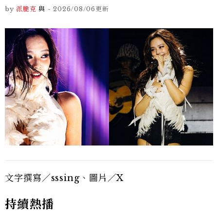
by
派脆克
與
-
2026/08/06
更新
文字撰寫／sssing、圖片／X
持續熱播