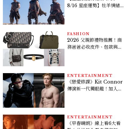
8/16 星座運勢】牡羊情緒
變敏感，雙子人際吸引力爆
棚
FASHION
2026 父親節禮物推薦！商
務爸爸必收皮件、包款與鞋
履一次看
ENTERTAINMENT
《戀愛修課》Kit Connor
傳演新一代獨眼龍！加入新
版《X戰警》，可望搭檔
Sadie Sink
ENTERTAINMENT
《早春晴朗》線上看6大看