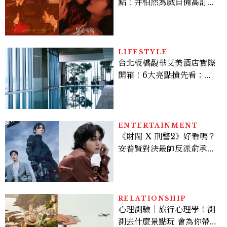
點！井柏然為戲自備高訂，
孫千苦等地下戀轉正，雨夜
激吻獲讚慾感天花板
LIFESTYLE
台北板橋馥華艾美酒店實際
開箱！6大亮點搶先看：新
北最新旅宿地標、高空泳
池、客房藏奢華細節
ENTERTAINMENT
《財閥 X 刑警2》好看嗎？
安普賢對決最帥反派俞承
豪，鄭恩彩接棒女主，開專
機、刷黑卡，用錢輾壓罪犯
的陳利手回來了，這次能玩
多大？
RELATIONSHIP
心理測驗｜旅行心理學！測
測去什麼景點玩 會為你帶來