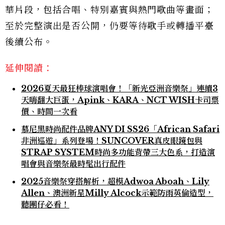
華片段，包括合唱、特別嘉賓與熱門歌曲等畫面；
至於完整演出是否公開，仍要等待歌手或轉播平臺
後續公布。
延伸閱讀：
2026夏天最狂棒球演唱會！「新光亞洲音樂祭」連續3
天嗨翻大巨蛋，Apink、KARA、NCT WISH卡司票
價、時間一次看
慕尼黑時尚配件品牌ANY DI SS26「African Safari
非洲巡遊」系列登場！SUNCOVER真皮眼鏡包與
STRAP SYSTEM時尚多功能背帶三大色系，打造演
唱會與音樂祭最時髦出行配件
2025音樂祭穿搭解析，超模Adwoa Aboah、Lily
Allen、澳洲新星Milly Alcock示範防雨英倫造型，
聽團仔必看！