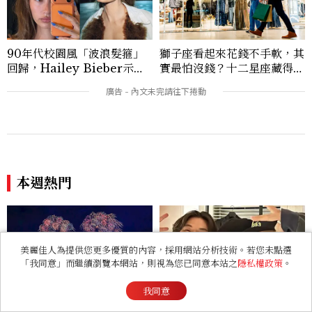
光。
90年代校園風「波浪髮箍」
獅子座看起來花錢不手軟，其
回歸，Hailey Bieber示範
實最怕沒錢？十二星座藏得最
如何戴得時髦：這款Miu Mi
深的金錢焦慮，「這星座」比
u髮箍未開賣先爆紅！
價半天，最後卻買最貴的
本週熱門
2026台南將軍吼音樂節攻
BIGBANG台北大巨蛋演唱
略！13組卡司、6分鐘絢爛煙
會票價公布！10/10連唱兩
美麗佳人為提供您更多優質的內容，採用網站分析技術。若您未點選
火秀，成暑假必朝聖濱海盛典
天、搶票時間一次看
「我同意」而繼續瀏覽本網站，則視為您已同意本站之
隱私權政策
。
看過此篇文章的人也喜歡
我同意