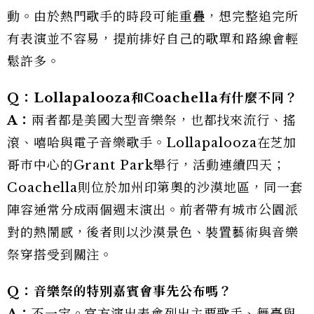
動。由於熱門歌手的時段可能重疊，想完整追完所
有表演並不容易，提前排好自己的歌單和路線會輕
鬆許多。
Q：Lollapalooza和Coachella有什麼不同？
A：
兩者都是美國大型音樂祭，也都找來流行、搖
滾、嘻哈與電子音樂歌手。Lollapalooza在芝加
哥市中心的Grant Park舉行，活動連續四天；
Coachella則位於加州印第奧的沙漠地區，同一套
陣容通常分成兩個週末演出。前者帶有城市公園派
對的熱鬧感，後者則以沙漠景色、裝置藝術與音樂
祭穿搭受到關注。
Q：音樂祭的特別嘉賓會事先公布嗎？
A：
不一定。官方演出表會列出主要歌手、舞臺與