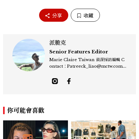
分享
收藏
派脆克
Senior Features Editor
Marie Claire Taiwan 資深採訪編輯 C
ontact：Patreeck_liao@mctw.com.t
w 擅長捕捉當代文化與時尚交會的瞬間，以
敏銳的觀察力與敘事能力，撰寫出兼具深度
與美感的專題內容，長期關注亞洲娛樂、人
物專訪、流行風格與 LGBTQ 多元議題。
曾專訪多位影視與音樂領域的代表人物，擅
長以細膩視角挖掘藝人內在的故事與蛻變。
你可能會喜歡
除了平面編輯，他也涉足影像企劃、封面製
作等，能靈活整合內容與視覺，打造具感染
力的跨平台敘事語言。認為好的內容不僅是
記錄時代，更是溫柔的行動——在每一段訪
談與每一篇文章裡，留下值得反覆回味的