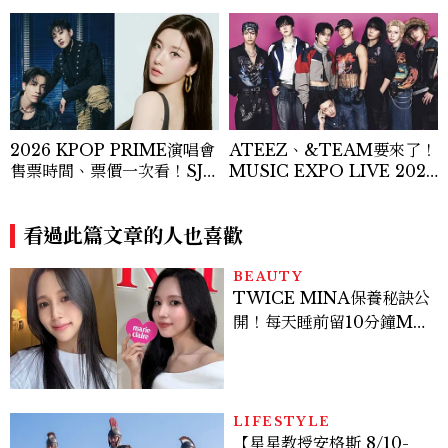
2026 KPOP PRIME演唱會
ATEEZ、&TEAM要來了！
售票時間、票價一次看！SJ東
MUSIC EXPO LIVE 2026
海銀赫、權恩妃5組韓流卡司
台北小巨蛋登場，售票時間一
登場
次看
看過此篇文章的人也喜歡
BEAUTY
TWICE MINA保養秘訣公
開！每天睡前留10分鐘ME
TIME、定期皮拉提斯，6
個日常習慣養出牛奶肌
LIFESTYLE
【星星教授安格斯 8/10-