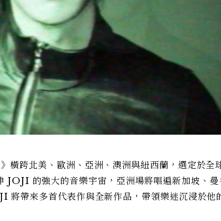
ARIS》橫跨北美、歐洲、亞洲、澳洲與紐西蘭，選定於全
 JOJI 的強大的音樂宇宙，亞洲場將唱遍新加坡、曼
JOJI 將帶來多首代表作與全新作品，帶領樂迷沉浸於他