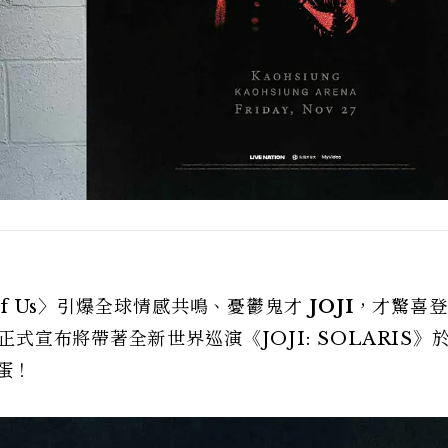
 of Us〉引爆全球情感共鳴、憂鬱鬼才
JOJI
，才驚喜
正式宣布將帶著全新世界巡演《JOJI: SOLARIS》
巨蛋！