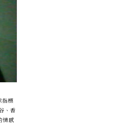
球指標
谷、香
的情感