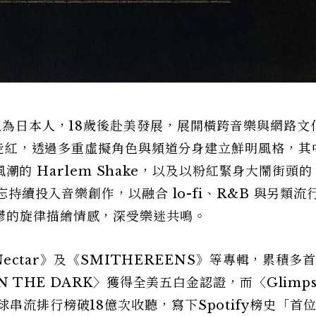
母親為日本人，18歲後赴美發展，展開橫跨音樂與網路文
身分走紅，透過多重虛擬角色與頻道分身建立鮮明風格，其
因風潮的 Harlem Shake，以及以粉紅緊身大鬧街頭的 
不忘持續投入音樂創作，以融合 lo-fi、R&B 與另類流
鬱的旋律描繪情感，深受樂迷共鳴。
《Nectar》及《SMITHEREENS》等專輯，累積多
N THE DARK〉獲得全美五白金認證，而〈Glimpse
串流排行榜破18億次收聽，寫下Spotify榜史「首