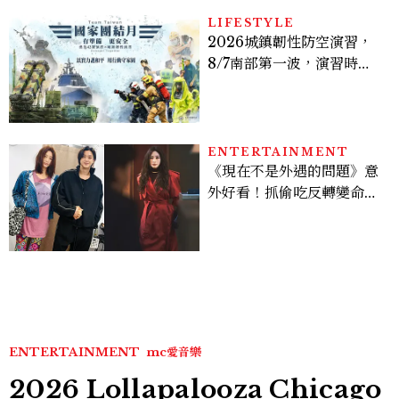
LIFESTYLE
2026城鎮韌性防空演習，
8/7南部第一波，演習時
間、可以出門嗎？罰款懶人
包
ENTERTAINMENT
《現在不是外遇的問題》意
外好看！抓偷吃反轉變命
案？金憓秀傳奇美腿被讚
爆、金智勳大秀腹肌，曹汝
貞雙影后飆戲，線上看7大
看點懶人包
ENTERTAINMENT
mc愛音樂
2026 Lollapalooza Chicago