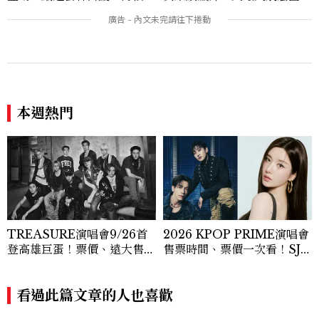
交織旬味，限時推出父親節升
級優惠
本週熱門
TREASURE演唱會9/26首
2026 KPOP PRIME演唱會
登高雄巨蛋！票價、遠大售票
售票時間、票價一次看！SJ東
時間一次看
海銀赫、權恩妃5組韓流卡司
登場
看過此篇文章的人也喜歡