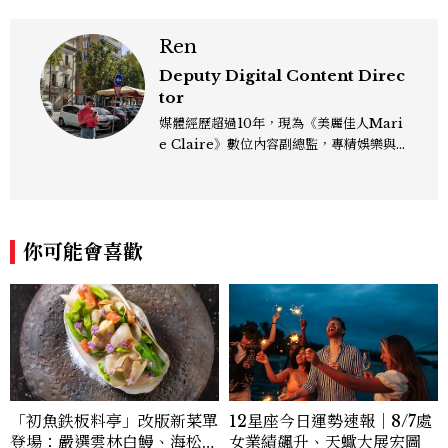
Ren
Deputy Digital Content Direc
tor
媒體經歷超過10年，現為《美麗佳人Mari
e Claire》數位內容副總監，專精娛樂與
生活風格領域，處理國內外名人消息、頒獎
典禮與大型內容企劃。 ren_chen@mct
w.com.tw
你可能會喜歡
12星座今日運勢速報｜8/7處
「初魚鉄板料亭」改版新菜單
女業績飆升、天蠍大展宏圖
登場：嚴選雲林白鰻、海松貝