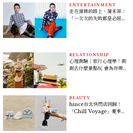
ENTERTAINMENT
走在演員的路上，蒲禾菲：
「一次次的失敗都是必經過
程，必須要經過那些練習，
才能做得好。」
RELATIONSHIP
心理測驗｜旅行心理學！測
測去什麼景點玩 會為你帶來
好運
BEAUTY
hince台北快閃店回歸！
「Chill Voyage」夏季限
定系列登場，夢幻海洋藍空
間、限定彩妝、DIY吊飾一
次體驗