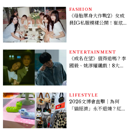
FASHION
《母胎單身大作戰2》女成
員IG私服模樣公開！崔玹諝
溫柔系歐膩粉絲飆漲、金秀
炫竟是低調千金？
ENTERTAINMENT
《成名在望》值得追嗎？李
國毅、姚淳耀飆戲！8大看
點與網友殘酷評價：節奏太
慢、犯人太好猜？
LIFESTYLE
2026文博會直擊｜為何
「貓經濟」永不退燒？紅到
國際的台灣療癒插畫、曼谷
新潮貓系品牌，今年不能錯
過的貓咪IP推薦