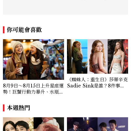
生活風格領域，處理國內外名人消息、頒獎
典禮與大型內容企劃。 ren_chen@mct
w.com.tw
你可能會喜歡
《蜘蛛人：重生日》莎蒂辛克
Sadie Sink是誰？8件事認
8月9日～8月15日上升星座運
識《怪奇物語》Max，神祕
勢！巨蟹行動力暴升、水瓶迎
角色成最大謎團
新緣分
本週熱門