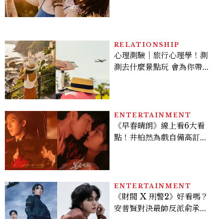
差，回家之後想很久
RELATIONSHIP
心理測驗｜旅行心理學！測
測去什麼景點玩 會為你帶來
好運
ENTERTAINMENT
《早春晴朗》線上看6大看
點！井柏然為戲自備高訂，
孫千苦等地下戀轉正，雨夜
激吻獲讚慾感天花板
ENTERTAINMENT
《財閥 X 刑警2》好看嗎？
安普賢對決最帥反派俞承