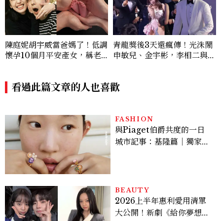
陳庭妮胡宇威當爸媽了！低調
青龍獎後3天還瘋傳！光洙鬧
懷孕10個月平安產女，稱老
申敏兒、金宇彬，李相二與金
公是女兒傻瓜
高銀互動成迷因，金載原跳舞
必看、金敏荷暴瘦17公斤...5
看過此篇文章的人也喜歡
個你可能錯過的漏網鏡頭
FASHION
與Piaget伯爵共度的一日
城市記事：基隆篇｜獨家影
像故事
BEAUTY
2026上半年惠利愛用清單
大公開！新劇《給你夢想》