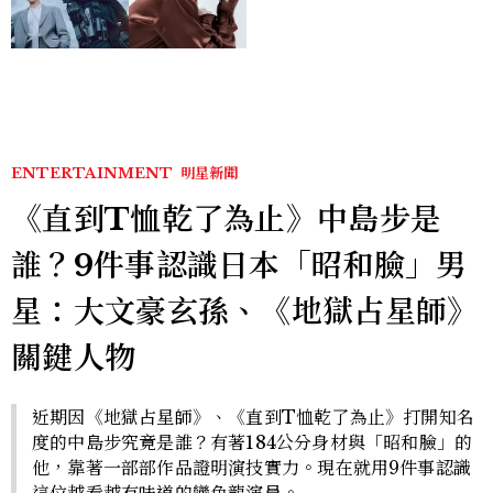
豪，鄭恩彩接棒女主，開專
機、刷黑卡，用錢輾壓罪犯
的陳利手回來了，這次能玩
多大？
ENTERTAINMENT
明星新聞
《直到T恤乾了為止》中島步是
誰？9件事認識日本「昭和臉」男
星：大文豪玄孫、《地獄占星師》
關鍵人物
近期因《地獄占星師》、《直到T恤乾了為止》打開知名
度的中島步究竟是誰？有著184公分身材與「昭和臉」的
他，靠著一部部作品證明演技實力。現在就用9件事認識
這位越看越有味道的變色龍演員。