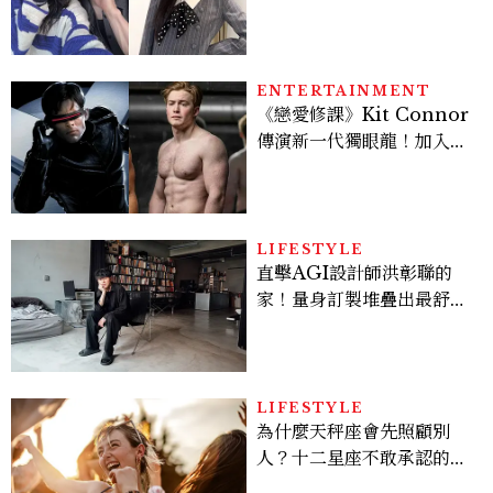
美出新高度，10款保養、香
水、護髮同款一次看
ENTERTAINMENT
《戀愛修課》Kit Connor
傳演新一代獨眼龍！加入新
版《X戰警》，可望搭檔
Sadie Sink
LIFESTYLE
直擊AGI設計師洪彰聯的
家！量身訂製堆疊出最舒適
的生活邏輯：「只要喜歡，
就能找到相處的方式」
LIFESTYLE
為什麼天秤座會先照顧別
人？十二星座不敢承認的一
句話，「這星座」嘴上說沒