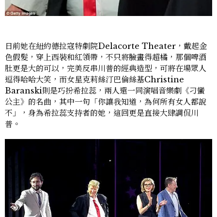
日前她在紐約德拉寇特劇院Delacorte Theater，戴起金
色假髮，穿上西裝和紅領帶，不只將臉畫得超橘，那個啤酒
肚更是大的可以，完美反串川普的經典造型，可將在場眾人
逗得哈哈大笑，而女星克莉絲汀巴倫絲基Christine
Baranski則是巧扮希拉蕊，兩人還一同演唱音樂劇《刁蠻
公主》的名曲，其中一句「你讓我知道，為何所有女人都說
不」，身為希拉蕊支持者的她，這回更是直接大肆調侃川
普。