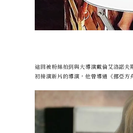
這回被粉絲拍到與大導演戴倫艾洛諾夫
初接演新片的導演，他曾導過《挪亞方