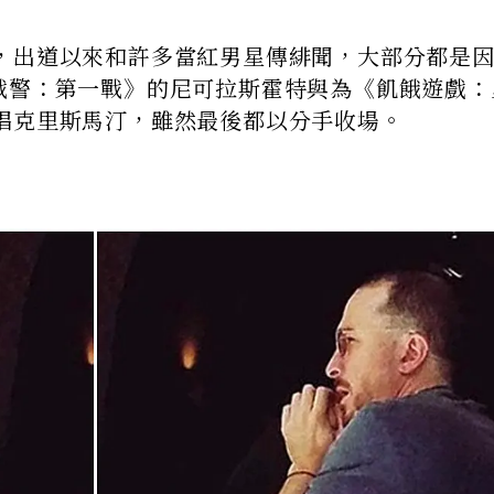
，出道以來和許多當紅男星傳緋聞，大部分都是
戰警：第一戰》的尼可拉斯霍特與為《飢餓遊戲：
唱克里斯馬汀，雖然最後都以分手收場。