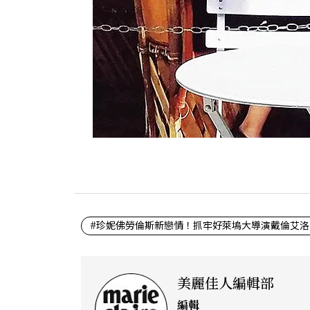
#珍妮佛勞倫斯新戀情！抓牢好萊塢大導演戴倫艾洛
美麗佳人編輯部
編輯