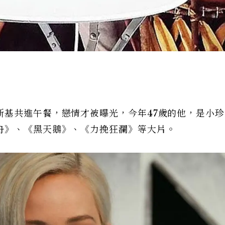
斯基共進午餐，戀情才被曝光，今年47歲的他，是小珍
舟》、《黑天鵝》、《力挽狂瀾》等大片。