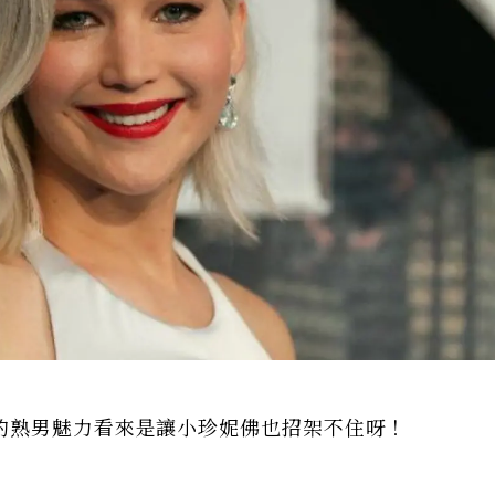
的熟男魅力看來是讓小珍妮佛也招架不住呀！