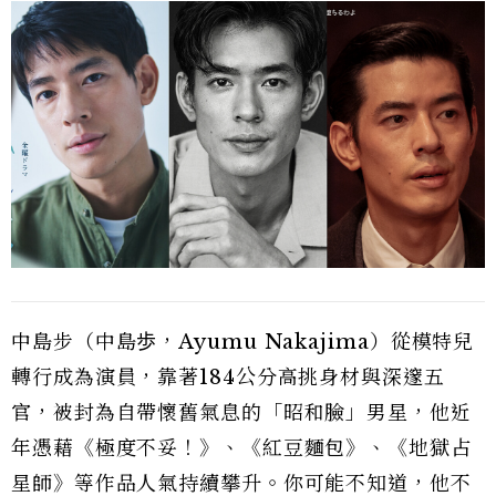
中島步（中島歩，Ayumu Nakajima）從模特兒
轉行成為演員，靠著184公分高挑身材與深邃五
官，被封為自帶懷舊氣息的「昭和臉」男星，他近
年憑藉《極度不妥！》、《紅豆麵包》、《地獄占
星師》等作品人氣持續攀升。你可能不知道，他不