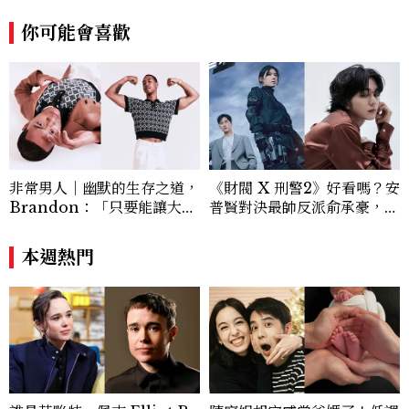
你可能會喜歡
非常男人｜幽默的生存之道，
《財閥 X 刑警2》好看嗎？安
Brandon：「只要能讓大家
普賢對決最帥反派俞承豪，鄭
笑，我們就有機會玩在一起，
恩彩接棒女主，開專機、刷黑
讓敵人成為朋友。」
卡，用錢輾壓罪犯的陳利手回
本週熱門
來了，這次能玩多大？