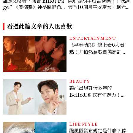
誰是艾略特・佩吉 Elliot Pa
陳庭妮胡宇威當爸媽了！低調
ge？《奧德賽》神祕關鍵角
懷孕10個月平安產女，稱老
色西農、跨性別身份掀好萊塢
公是女兒傻瓜
「DEI」爭議，關於他的8件
事
看過此篇文章的人也喜歡
ENTERTAINMENT
《早春晴朗》線上看6大看
點！井柏然為戲自備高訂，
孫千苦等地下戀轉正，雨夜
激吻獲讚慾感天花板
BEAUTY
讓池昌旭訂情多年的
Bello.U到底有何魅力！揭
密男神發光乳霜～「肽光透
亮緊緻霜」如何打造日不落
的透亮肌，熬夜拍戲不顯疲
倦感，超神！
LIFESTYLE
颱風假發布規定是什麼？停