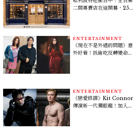
哈利波特迷衝台中！全台第
二間專賣店在這開幕，25週
年限定周邊、托特包太值得
入手
ENTERTAINMENT
《現在不是外遇的問題》意
外好看！抓偷吃反轉變命
案？金憓秀傳奇美腿被讚
爆、金智勳大秀腹肌，曹汝
貞雙影后飆戲，線上看7大
看點懶人包
ENTERTAINMENT
《戀愛修課》Kit Connor
傳演新一代獨眼龍！加入新
版《X戰警》，可望搭檔
Sadie Sink