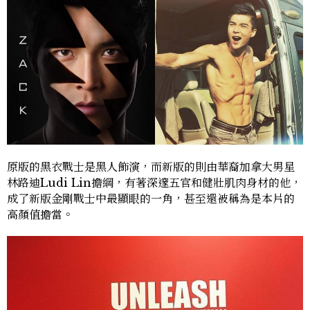
原版的黑衣戰士是黑人飾演，而新版的則由華裔加拿大男星
林路迪Ludi Lin擔綱，有著深邃五官和健壯肌肉身材的他，
成了新版金剛戰士中最顯眼的一角，甚至還被稱為是本片的
高顏值擔當。