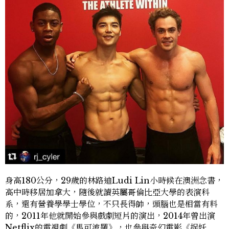
身高180公分，29歲的林路迪Ludi Lin小時候在澳洲念書，
高中時移居加拿大，隨後就讀英屬哥倫比亞大學的表演科
系，還有營養學學士學位，不只長得帥，頭腦也是相當有料
的，2011年他就開始參與戲劇短片的演出，2014年曾出演
Netflix的電視劇《馬可波羅》，也參與奇幻電影《捉妖