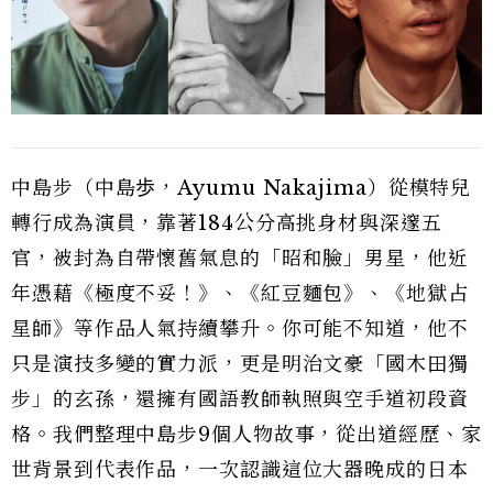
中島步（中島歩，Ayumu Nakajima）從模特兒
轉行成為演員，靠著184公分高挑身材與深邃五
官，被封為自帶懷舊氣息的「昭和臉」男星，他近
年憑藉《極度不妥！》、《紅豆麵包》、《地獄占
星師》等作品人氣持續攀升。你可能不知道，他不
只是演技多變的實力派，更是明治文豪「國木田獨
步」的玄孫，還擁有國語教師執照與空手道初段資
格。我們整理中島步9個人物故事，從出道經歷、家
世背景到代表作品，一次認識這位大器晚成的日本