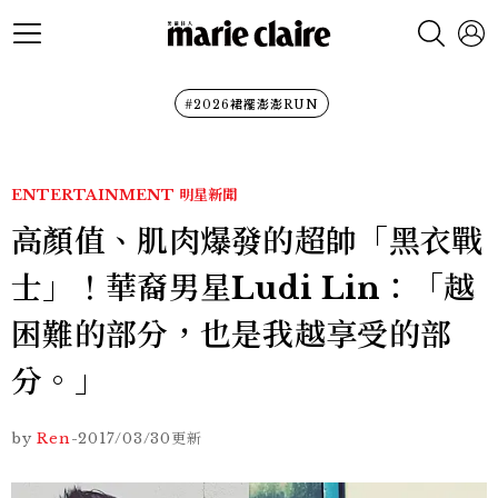
#2026裙襬澎澎RUN
ENTERTAINMENT
明星新聞
高顏值、肌肉爆發的超帥「黑衣戰
士」！華裔男星Ludi Lin：「越
困難的部分，也是我越享受的部
分。」
by
Ren
-
2017/03/30
更新