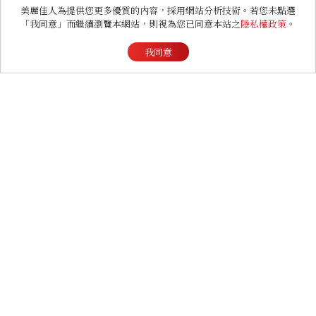
美麗佳人為提供您更多優質的內容，採用網站分析技術。若您未點選
TWICE MINA保養秘訣公
「我同意」而繼續瀏覽本網站，則視為您已同意本站之
隱私權政策
。
開！每天睡前留10分鐘ME
TIME、定期皮拉提斯，6
我同意
個日常習慣養出牛奶肌
LIFESTYLE
臺北女性友善清酒舖推薦！
「和庵清酒舖」進駐晶華酒
店：首創五行心情選酒、單
杯180元起輕鬆微醺
LIFESTYLE
【星星教授安格斯 8/10-
8/16 星座運勢】牡羊情緒
變敏感，雙子人際吸引力爆
棚
ENTERTAINMENT