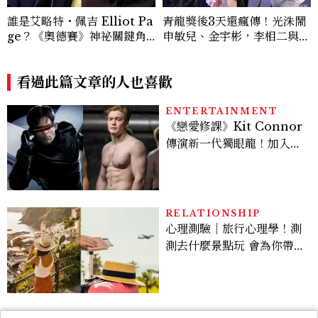
誰是艾略特・佩吉 Elliot Pa
青龍獎後3天還瘋傳！光洙鬧
ge？《奧德賽》神祕關鍵角
申敏兒、金宇彬，李相二與金
色西農、跨性別身份掀好萊塢
高銀互動成迷因，金載原跳舞
「DEI」爭議，關於他的8件
必看、金敏荷暴瘦17公斤...5
事
看過此篇文章的人也喜歡
個你可能錯過的漏網鏡頭
ENTERTAINMENT
《戀愛修課》Kit Connor
傳演新一代獨眼龍！加入新
版《X戰警》，可望搭檔
Sadie Sink
RELATIONSHIP
心理測驗｜旅行心理學！測
測去什麼景點玩 會為你帶來
好運
BEAUTY