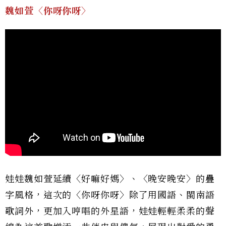
魏如萱〈你呀你呀〉
娃娃魏如萱延續〈好嘛好媽〉、〈晚安晚安〉的疊
字風格，這次的〈你呀你呀〉除了用國語、閩南語
歌詞外，更加入哼唱的外星語，娃娃輕輕柔柔的聲