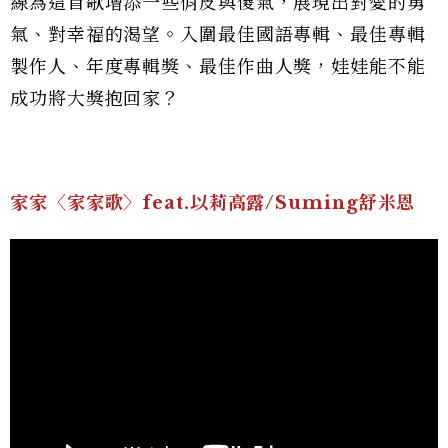
線為這首歌增添一些俏皮與傻氣，展現出對愛的勇
氣、對幸福的渴望。入圍最佳國語專輯、最佳專輯
製作人、年度專輯獎、最佳作曲人獎，娃娃能不能
成功將大獎抱回家？
家家〈家家歌〉feat.以莉高露/Suming舒米恩