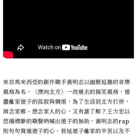
來自馬來西亞的創作歌手黃明志以幽默逗趣的音樂
風格為名，〈漂向北方〉一改過去的搞笑風格，道
盡離家遊子的孤寂與惆悵，為了生活到北方打拼，
兩念家鄉、想念家人的心，又有誰了解？王力宏以
悠揚縹緲的歌聲吶喊出遊子的無助，黃明志的rap
則句句寫進遊子的心，敘述遊子離家的辛苦以及不