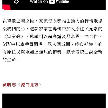
在單飛出輯之後，家家每次都推出動人的抒情歌溫
暖我們的心，這次家家在專輯中加入原住民元素的
〈家家歌〉，邀請到以莉高露及舒米恩一同合作，
MV中以牽手舞開場，眾人圍成圈、虔心祈禱，並
將原住民祭歌加上強烈的節奏，賦予傳統曲調全新
的生命。
黃明志〈漂向北方〉