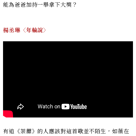
能為爸爸加持一舉拿下大獎？
楊丞琳〈年輪說〉
有追《荼蘼》的人應該對這首歌並不陌生，如薇在