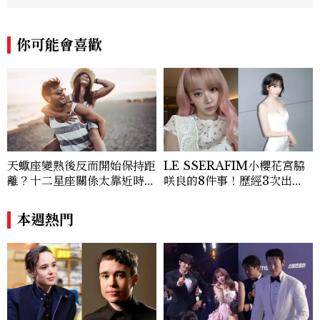
你可能會喜歡
天蠍座變熟後反而開始保持距
LE SSERAFIM小櫻花宮脇
離？十二星座關係太靠近時最
咲良的8件事！歷經3次出
怕發生的事，「這星座」一有
道、嚴以律己的終極自我管理
壓力就先躲起來
王、靠「這招」養成17吋螞蟻
本週熱門
腰