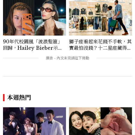
90年代校園風「波浪髮箍」
獅子座看起來花錢不手軟，其
回歸，Hailey Bieber示範
實最怕沒錢？十二星座藏得最
如何戴得時髦：這款Miu Mi
深的金錢焦慮，「這星座」比
u髮箍未開賣先爆紅！
價半天，最後卻買最貴的
本週熱門