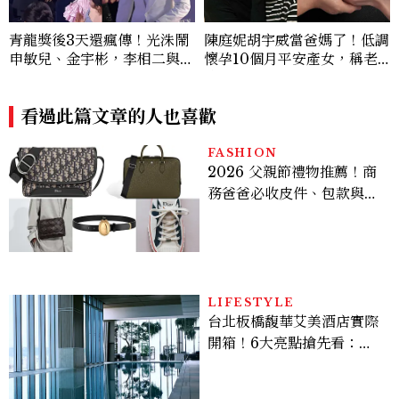
青龍獎後3天還瘋傳！光洙鬧
陳庭妮胡宇威當爸媽了！低調
申敏兒、金宇彬，李相二與金
懷孕10個月平安產女，稱老
高銀互動成迷因，金載原跳舞
公是女兒傻瓜
必看、金敏荷暴瘦17公斤...5
個你可能錯過的漏網鏡頭
看過此篇文章的人也喜歡
FASHION
2026 父親節禮物推薦！商
務爸爸必收皮件、包款與鞋
履一次看
LIFESTYLE
台北板橋馥華艾美酒店實際
開箱！6大亮點搶先看：新
北最新旅宿地標、高空泳
池、客房藏奢華細節