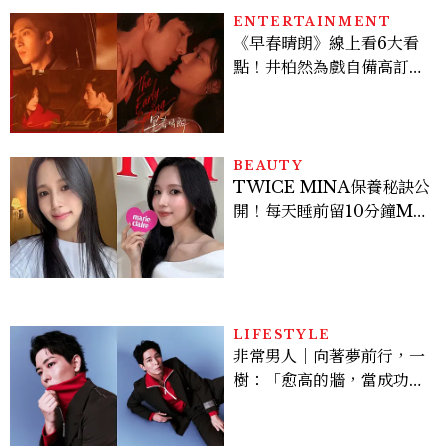
多大？
ENTERTAINMENT
《早春晴朗》線上看6大看
點！井柏然為戲自備高訂，
孫千苦等地下戀轉正，雨夜
激吻獲讚慾感天花板
BEAUTY
TWICE MINA保養秘訣公
開！每天睡前留10分鐘ME
TIME、定期皮拉提斯，6
個日常習慣養出牛奶肌
LIFESTYLE
非常男人｜向著夢前行，一
樹：「愈高的牆，當成功爬
上去的那一刻，就愈有成就
感。」