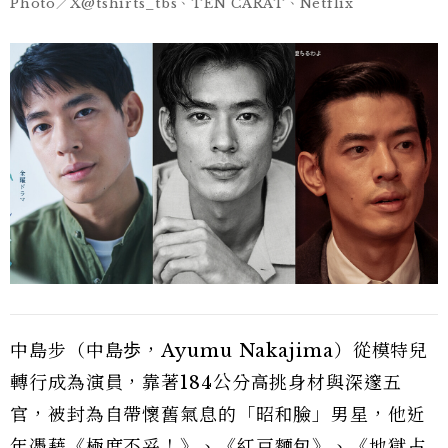
Photo／X@tshirts_tbs、TEN CARAT、Netflix
中島步（中島歩，Ayumu Nakajima）從模特兒
轉行成為演員，靠著184公分高挑身材與深邃五
官，被封為自帶懷舊氣息的「昭和臉」男星，他近
年憑藉《極度不妥！》、《紅豆麵包》、《地獄占