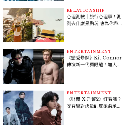
RELATIONSHIP
心理測驗｜旅行心理學！測
測去什麼景點玩 會為你帶來
好運
ENTERTAINMENT
《戀愛修課》Kit Connor
傳演新一代獨眼龍！加入新
版《X戰警》，可望搭檔
Sadie Sink
ENTERTAINMENT
《財閥 X 刑警2》好看嗎？
安普賢對決最帥反派俞承
豪，鄭恩彩接棒女主，開專
機、刷黑卡，用錢輾壓罪犯
的陳利手回來了，這次能玩