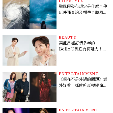
LIFESTYLE
颱風假發布規定是什麼？停
班停課查詢及標準？颱風假
有薪水嗎、可否拒絕上班？
BEAUTY
讓池昌旭訂情多年的
Bello.U到底有何魅力！揭
密男神發光乳霜～「肽光透
亮緊緻霜」如何打造日不落
的透亮肌，熬夜拍戲不顯疲
倦感，超神！
ENTERTAINMENT
《現在不是外遇的問題》意
外好看！抓偷吃反轉變命
案？金憓秀傳奇美腿被讚
爆、金智勳大秀腹肌，曹汝
貞雙影后飆戲，線上看7大
看點懶人包
ENTERTAINMENT