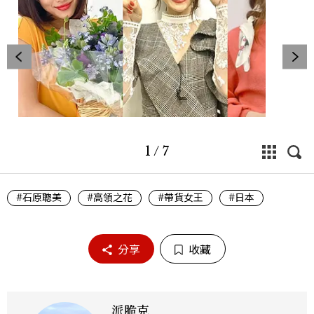
1
/
7
#石原聰美
#高領之花
#帶貨女王
#日本
分享
收藏
派脆克