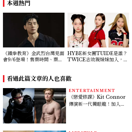
本週熱門
來了，這次能玩多大？
《鐵拳教育》金武烈台灣見面
HYBE新女團TUIDE是誰？
會9/6登場！售票時間、票
TWICE志效親妹妹加入，7
價、粉絲福利一次看
名成員、出道日期一次認識
看過此篇文章的人也喜歡
ENTERTAINMENT
《戀愛修課》Kit Connor
傳演新一代獨眼龍！加入新
版《X戰警》，可望搭檔
Sadie Sink