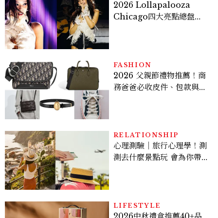
2026 Lollapalooza
Chicago四大亮點總盤
點， JENNIE、 CORTIS
登台，K-POP擄獲全球！
FASHION
2026 父親節禮物推薦！商
務爸爸必收皮件、包款與鞋
履一次看
RELATIONSHIP
心理測驗｜旅行心理學！測
測去什麼景點玩 會為你帶來
好運
LIFESTYLE
2026中秋禮盒推薦40+品