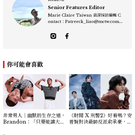
Senior Features Editor
Marie Claire Taiwan 資深採訪編輯 C
ontact：Patreeck_liao@mctw.com.t
w 擅長捕捉當代文化與時尚交會的瞬間，以
敏銳的觀察力與敘事能力，撰寫出兼具深度
與美感的專題內容，長期關注亞洲娛樂、人
物專訪、流行風格與 LGBTQ 多元議題。
曾專訪多位影視與音樂領域的代表人物，擅
長以細膩視角挖掘藝人內在的故事與蛻變。
你可能會喜歡
除了平面編輯，他也涉足影像企劃、封面製
作等，能靈活整合內容與視覺，打造具感染
力的跨平台敘事語言。認為好的內容不僅是
記錄時代，更是溫柔的行動——在每一段訪
談與每一篇文章裡，留下值得反覆回味的
光。
非常男人｜幽默的生存之道，
《財閥 X 刑警2》好看嗎？安
Brandon：「只要能讓大家
普賢對決最帥反派俞承豪，鄭
笑，我們就有機會玩在一起，
恩彩接棒女主，開專機、刷黑
讓敵人成為朋友。」
卡，用錢輾壓罪犯的陳利手回