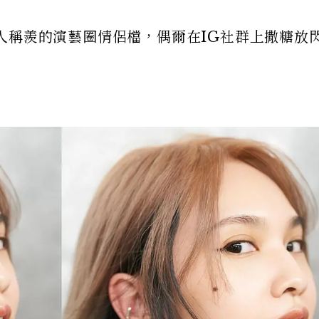
人稱羨的演藝圈情侶檔，偶爾在IG社群上撒糖放