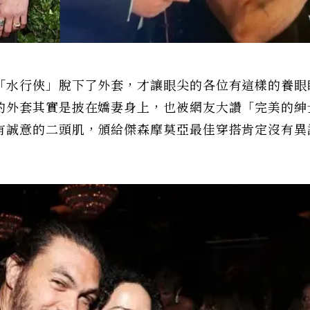
「水行俠」脫下了外套，才讓眼尖的各位有這樣的養眼
的外套其實是披在嬌妻身上，也被網友大讚「完美的紳
有誠意的二頭肌，頒給傑森摩莫亞最佳穿搭肯定沒有異