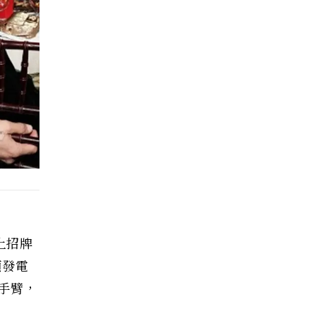
上招牌
頒發電
手臂，