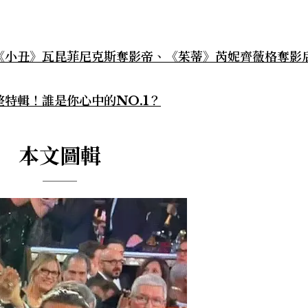
！《小丑》瓦昆菲尼克斯奪影帝、《茱蒂》芮妮齊薇格奪影
整特輯！誰是你心中的NO.1？
本文圖輯