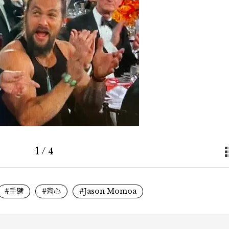
1
/
4
#手臂
#背心
#Jason Momoa