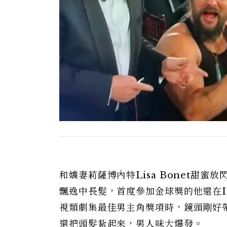
和嬌妻莉薩博內特Lisa Bonet甜
飄逸中長髮，首度參加金球獎的他還在
視類劇集最佳男主角獎項時，鏡頭剛好
還把頭髮紥起來，男人味大爆發。