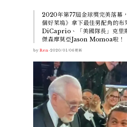
2020年第77屆金球獎完美落
個好萊塢》拿下最佳男配角的布萊德彼
DiCaprio、「美國隊長」克里
傑森摩莫亞Jason Momoa啦！
by
Ren
-
2020/01/06
更新