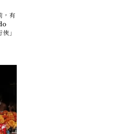
前，有
do
水行俠」