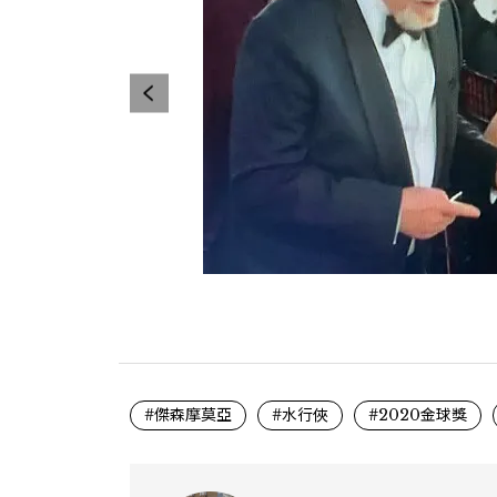
#傑森摩莫亞
#水行俠
#2020金球獎