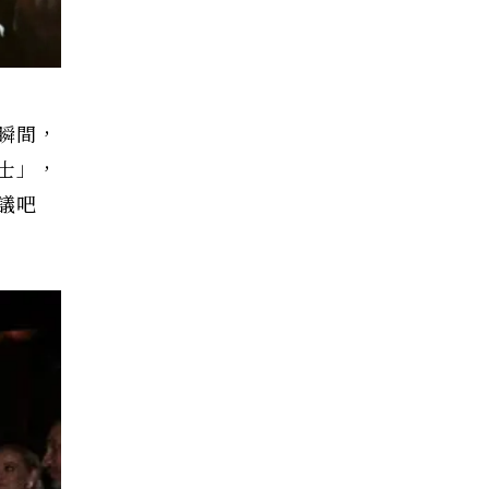
瞬間，
士」，
議吧