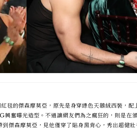
蜜放閃紅毯的傑森摩莫亞，原先是身穿綠色天鵝絨西裝，配
IG興奮曝光造型。不過讓網友們為之瘋狂的，則是在
帶到傑森摩莫亞，見他僅穿了貼身黑背心，秀出超健壯