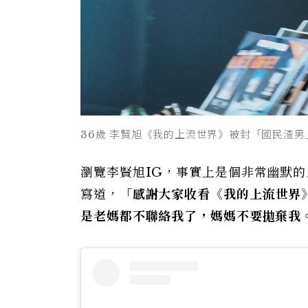
36歲 李賢旭《我的上流世界》被封「國民渣男
瀏覽李賢旭IG，事實上是個非常幽默
寫道，
「感謝大家收看《我的上流世界
是老媽都不聯絡我了，媽媽不要拋棄我