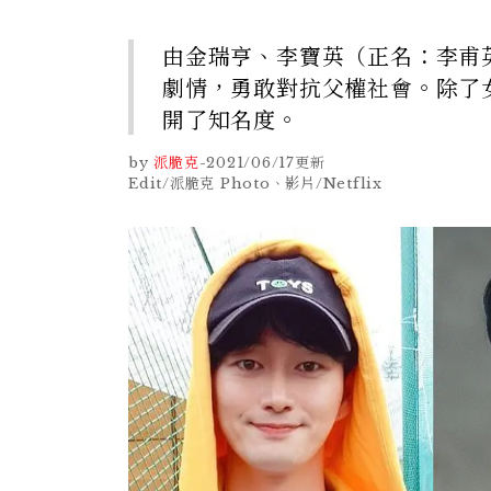
由金瑞亨、李寶英（正名：李甫
劇情，勇敢對抗父權社會。除了
開了知名度。
by
派脆克
-
2021/06/17
更新
Edit/派脆克 Photo、影片/Netflix