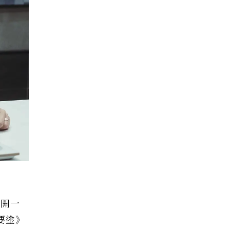
展開一
要塗》