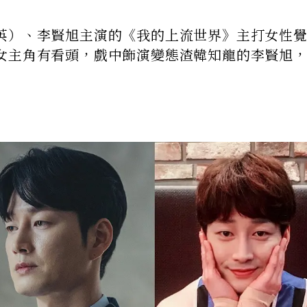
英）、李賢旭主演的《我的上流世界》主打女性
女主角有看頭，戲中飾演變態渣韓知龍的李賢旭