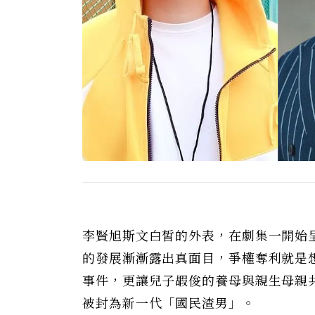
李賢旭斯文白皙的外表，在劇集一開始
的發展漸漸露出真面目，爭權奪利就是
事件，更讓兒子嘏俊的養母與親生母親
被封為新一代「國民渣男」。