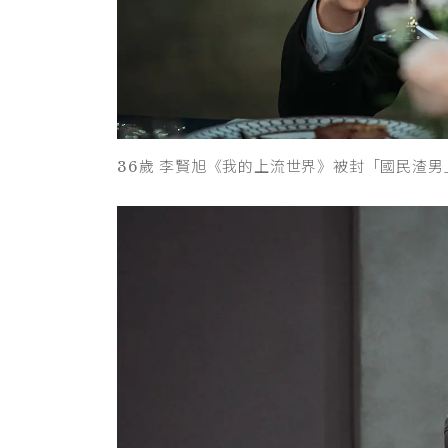
36歲 李賢旭《我的上流世界》被封「國民渣男