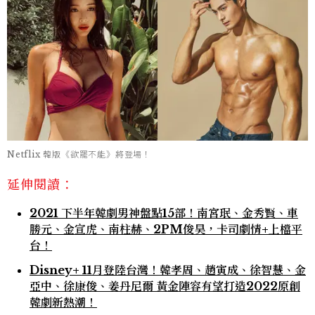
Netflix 韓版《欲罷不能》將登場！
延伸閱讀：
2021 下半年韓劇男神盤點15部！南宮珉、金秀賢、車
勝元、金宣虎、南柱赫、2PM俊昊，卡司劇情+上檔平
台！
Disney+ 11月登陸台灣！韓孝周、趙寅成、徐智慧、金
亞中、徐康俊、姜丹尼爾 黃金陣容有望打造2022原創
韓劇新熱潮！