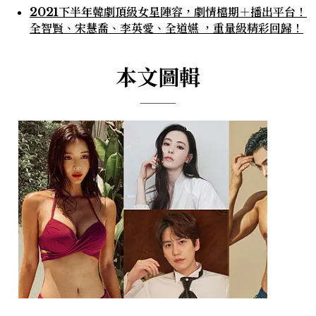
2021下半年韓劇頂級女星陣容，劇情檔期＋播出平台！
全智賢、宋慧喬、李英愛、全道嬿 ，重量級精彩回歸！
本文圖輯