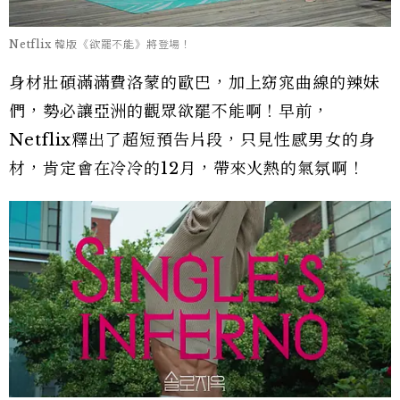
Netflix 韓版《欲罷不能》將登場！
身材壯碩滿滿費洛蒙的歐巴，加上窈宨曲線的辣妹
們，勢必讓亞洲的觀眾欲罷不能啊！早前，
Netflix釋出了超短預告片段，只見性感男女的身
材，肯定會在冷冷的12月，帶來火熱的氣氛啊！