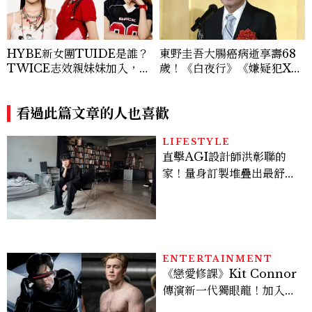
HYBE新女團TUIDE是誰？
東野圭吾大腸癌病逝享壽68
TWICE志效親妹妹加入，7
歲！《白夜行》《嫌疑犯X的
名成員、出道日期一次認識
獻身》推理巨匠殞落
看過此篇文章的人也喜歡
LIFESTYLE
直擊AGI設計師洪彰聯的
家！量身訂製堆疊出最舒適
的生活邏輯：「只要喜歡，
就能找到相處的方式」
ENTERTAINMENT
《戀愛修課》Kit Connor
傳演新一代獨眼龍！加入新
版《X戰警》，可望搭檔