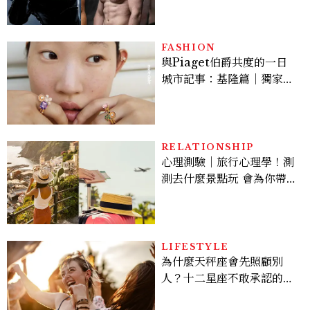
Sadie Sink
FASHION
與Piaget伯爵共度的一日
城市記事：基隆篇｜獨家影
像故事
RELATIONSHIP
心理測驗｜旅行心理學！測
測去什麼景點玩 會為你帶來
好運
LIFESTYLE
為什麼天秤座會先照顧別
人？十二星座不敢承認的一
句話，「這星座」嘴上說沒