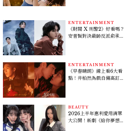
差，回家之後想很久
ENTERTAINMENT
《財閥 X 刑警2》好看嗎？
安普賢對決最帥反派俞承
豪，鄭恩彩接棒女主，開專
機、刷黑卡，用錢輾壓罪犯
的陳利手回來了，這次能玩
多大？
ENTERTAINMENT
《早春晴朗》線上看6大看
點！井柏然為戲自備高訂，
孫千苦等地下戀轉正，雨夜
激吻獲讚慾感天花板
BEAUTY
2026上半年惠利愛用清單
大公開！新劇《給你夢想》
美出新高度，10款保養、香