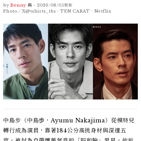
by
Benny
與
-
2026/08/05
更新
Photo／X@tshirts_tbs、TEN CARAT、Netflix
中島步（中島歩，Ayumu Nakajima）從模特兒
轉行成為演員，靠著184公分高挑身材與深邃五
官，被封為自帶懷舊氣息的「昭和臉」男星，他近