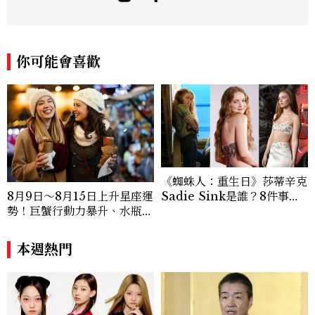
與美感的專題內容，長期關注亞洲娛樂、人
物專訪、流行風格與 LGBTQ 多元議題。
曾專訪多位影視與音樂領域的代表人物，擅
長以細膩視角挖掘藝人內在的故事與蛻變。
你可能會喜歡
除了平面編輯，他也涉足影像企劃、封面製
作等，能靈活整合內容與視覺，打造具感染
力的跨平台敘事語言。認為好的內容不僅是
記錄時代，更是溫柔的行動——在每一段訪
談與每一篇文章裡，留下值得反覆回味的
光。
《蜘蛛人：重生日》莎蒂辛克
Sadie Sink是誰？8件事認
8月9日～8月15日上升星座運
識《怪奇物語》Max，神祕
勢！巨蟹行動力暴升、水瓶迎
角色成最大謎團
新緣分
本週熱門