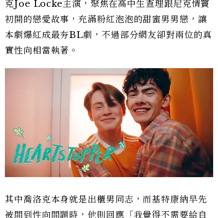
克Joe Locke主演，聚焦在高中生查理跟尼克情竇
初開的戀愛故事，充滿粉紅泡泡的甜蜜男男戀，讓
本劇爆紅成最夯BL劇，不過部分網友卻對兩位的真
實性向相當執著。
其中喬洛克本身就是出櫃男同志，而基特康納早先
被問到性向問題時，他則回應「我覺得不需要給自