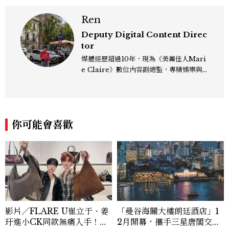
Ren
Deputy Digital Content Direc
tor
媒體經歷超過10年，現為《美麗佳人Mari
e Claire》數位內容副總監，專精娛樂與
生活風格領域，處理國內外名人消息、頒獎
典禮與大型內容企劃。 ren_chen@mct
w.com.tw
你可能會喜歡
影片／FLARE U崔立于、姜
「曼谷海關大樓朗廷酒店」1
玗進小CK同款無痛入手！身
2月開幕，攜手三星唐閣交織