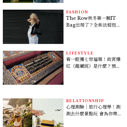
FASHION
The Row秋冬第一顆IT
Bag出現了？全新法棍包
「Alma」，極簡控又要開
始排隊了
LIFESTYLE
看一眼獲七世福報！故宮爆
紅《龍藏經》是什麼？預約
＆參觀攻略一次看
RELATIONSHIP
心理測驗｜旅行心理學！測
測去什麼景點玩 會為你帶來
好運