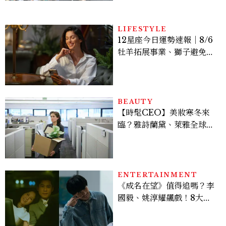
次看
LIFESTYLE
12星座今日運勢速報｜8/6
牡羊拓展事業、獅子避免過
度借貸
BEAUTY
【時髦CEO】美妝寒冬來
臨？雅詩蘭黛、萊雅全球裁
員＋關閉官網，下一步計畫
曝光
ENTERTAINMENT
《成名在望》值得追嗎？李
國毅、姚淳耀飆戲！8大看
點與網友殘酷評價：節奏太
慢、犯人太好猜？