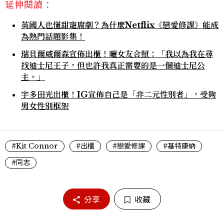
延伸閱讀：
英國人也懂甜寵腐劇？為什麼Netflix《戀愛修課》能成
為熱門話題影集！
瑞貝爾威爾森宣佈出櫃！曬女友合照：「我以為我在尋
找迪士尼王子，但也許我真正需要的是一個迪士尼公
主。」
宇多田光出櫃！IG宣佈自己是「非二元性別者」，受夠
男女性別框架
#Kit Connor
#出櫃
#戀愛修課
#基特康納
#同志
分享
收藏