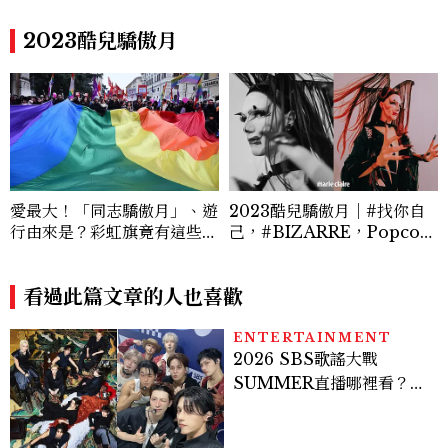
上這款CHARLES & KEIT
湄南河畔歷史重現十九世紀暹
H大包好燒
羅繁華
2023酷兒驕傲月
愛最大！「同志驕傲月」、遊
2023酷兒驕傲月｜#找你自
行由來是？彩虹旗竟有這些意
己，#BIZARRE，Popcor
義！
n 「大家都可以自由、瘋狂，
想鼓勵別人表達他們奇怪的部
看過此篇文章的人也喜歡
分。 」
ENTERTAINMENT
2026 SBS歌謠大戰
SUMMER直播哪裡看？
Stray Kids、ATEEZ等
28組卡司、線上播出時間一