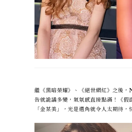
繼《黑暗榮耀》、《絕世網紅》之後，Net
告就詭譎多變，氣氛感直接點滿！《假面
「金某美」，光是選角就令人太期待，