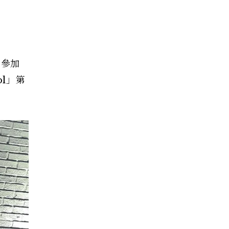
年參加
l」第