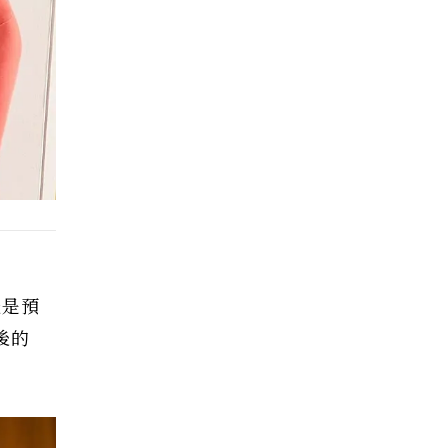
光是預
後的