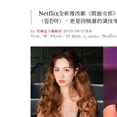
Netflix全新漫改劇《假面女
（임진아），更是因精湛的演技
by
美麗佳人編輯部
-
2023/08/17
更新
Text／珊，Photo／IG @jin_a_nana、Netflix