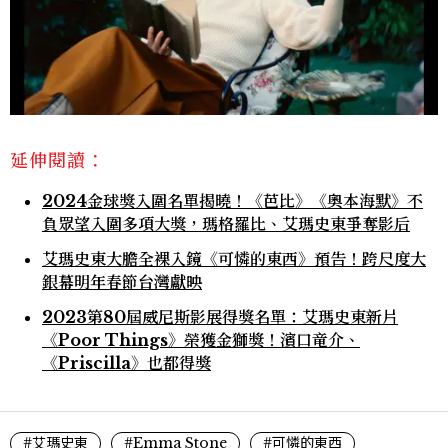
延伸閱讀：
2024金球獎入圍名單揭曉！《芭比》《奧本海默》不
負眾望入圍多項大獎，瑪格羅比、艾瑪史東爭奪影后
艾瑪史東大膽全裸入鏡《可憐的東西》預告！跨尺度大
銀幕明年春節台灣獻映
2023第80屆威尼斯影展得獎名單：艾瑪史東新片
《Poor Things》榮獲金獅獎！濱口竜介、
《Priscilla》也都得獎
#艾瑪史東
#Emma Stone
#可憐的東西