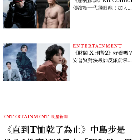
《戀愛修課》Kit Connor
傳演新一代獨眼龍！加入新
版《X戰警》，可望搭檔
Sadie Sink
ENTERTAINMENT
《財閥 X 刑警2》好看嗎？
安普賢對決最帥反派俞承
豪，鄭恩彩接棒女主，開專
機、刷黑卡，用錢輾壓罪犯
的陳利手回來了，這次能玩
多大？
ENTERTAINMENT
明星新聞
《直到T恤乾了為止》中島步是