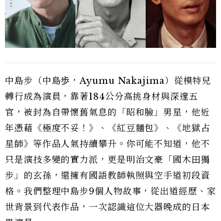
中島步（中島歩，Ayumu Nakajima）從模特兒
轉行成為演員，靠著184公分高挑身材與深邃五
官，被封為自帶懷舊氣息的「昭和臉」男星，他近
年憑藉《極度不妥！》、《紅豆麵包》、《地獄占
星師》等作品人氣持續攀升。你可能不知道，他不
只是演技多變的實力派，更是明治文豪「國木田獨
步」的玄孫，還擁有國語教師執照與空手道初段資
格。我們整理中島步9個人物故事，從出道經歷、家
世背景到代表作品，一次認識這位大器晚成的日本