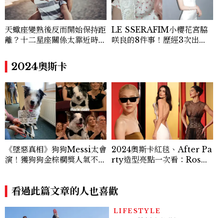
天蠍座變熟後反而開始保持距
LE SSERAFIM小櫻花宮脇
離？十二星座關係太靠近時最
咲良的8件事！歷經3次出
怕發生的事，「這星座」一有
道、嚴以律己的終極自我管理
壓力就先躲起來
王、靠「這招」養成17吋螞蟻
2024奧斯卡
腰
《墜惡真相》狗狗Messi太會
2024奧斯卡紅毯、After Pa
演！獲狗狗金棕櫚獎人氣不
rty造型亮點一次看：Ros
斷，被投訴出席頒獎典禮？奧
é、Kendall Jenner、最辣
斯卡：它是最重要的狗狗！
女星驚喜現身
看過此篇文章的人也喜歡
LIFESTYLE