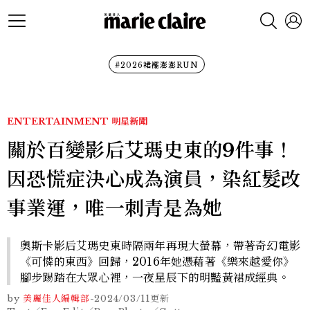
#2026裙襬澎澎RUN
ENTERTAINMENT
明星新聞
關於百變影后艾瑪史東的9件事！
因恐慌症決心成為演員，染紅髮改
事業運，唯一刺青是為她
奧斯卡影后艾瑪史東時隔兩年再現大螢幕，帶著奇幻電影
《可憐的東西》回歸，2016年她憑藉著《樂來越愛你》
腳步踢踏在大眾心裡，一夜星辰下的明豔黃裙成經典。
by
美麗佳人編輯部
-
2024/03/11
更新