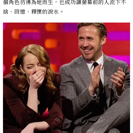
個角色彷彿為她而生，也成功讓螢幕前的人流下不
捨、回憶、釋懷的淚水。