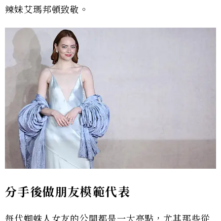
辣妹艾瑪邦頓致敬。
分手後做朋友模範代表
每代蜘蛛人女友的公開都是一大亮點，尤其那些從