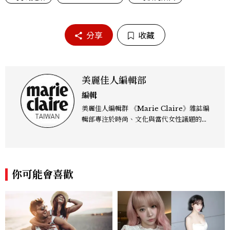
分享
收藏
美麗佳人編輯部
編輯
美麗佳人編輯群 《Marie Claire》雜誌編
輯部專注於時尚、文化與當代女性議題的深
度呈現，致力打造兼具風格與觀點的內容敘
事。 團隊擅長核心議題企劃、內容策展與
跨平台整合，長期關注國際時代脈動與社會
趨勢，從文化觀察出發，挖掘具有啟發性的
你可能會喜歡
女性故事與價值觀；同時以細膩的美學語言
與敘事張力，轉化為兼具視覺風格與思想深
度的內容。 《Marie Claire》始終以敏銳
視角與編輯直覺，引領讀者探索女性多元面
貌與生活品味風格的無限可能。