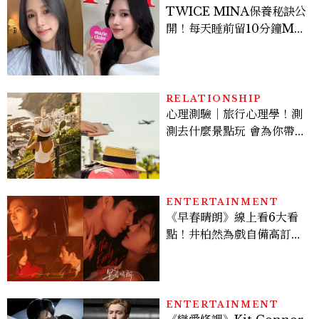
TWICE MINA保養秘訣公
開！每天睡前留10分鐘ME
TIME、定期皮拉提斯，6
個日常習慣養出牛奶肌
RELATIONSHIP
心理測驗｜旅行心理學！測
測去什麼景點玩 會為你帶來
好運
ENTERTAINMENT
《早春晴朗》線上看6大看
點！井柏然為戲自備高訂，
孫千苦等地下戀轉正，雨夜
激吻獲讚慾感天花板
ENTERTAINMENT