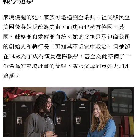
輟學追夢
家境優渥的她，家族可遠追溯至瑞典，祖父移民至
美國後將姓氏改為史東，而史東也擁有德國、英
國、蘇格蘭和愛爾蘭血統。她的父親是承包商公司
的創始人和執行長，可知其不乏家中栽培，但她卻
在14歲為了成為演員選擇輟學，甚至為此準備了一
份名為好萊塢計畫的簡報，說服父母同意她去加州
追夢。