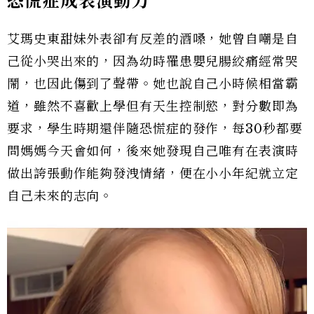
恐慌症成表演動力
艾瑪史東甜妹外表卻有反差的酒嗓，她曾自嘲是自
己從小哭出來的，因為幼時罹患嬰兒腸絞痛經常哭
鬧，也因此傷到了聲帶。她也說自己小時候相當霸
道，雖然不喜歡上學但有天生控制慾，對分數即為
要求，學生時期還伴隨恐慌症的發作，每30秒都要
問媽媽今天會如何，後來她發現自己唯有在表演時
做出誇張動作能夠發洩情緒，便在小小年紀就立定
自己未來的志向。