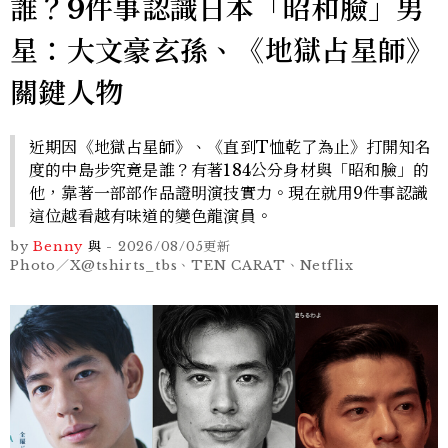
誰？9件事認識日本「昭和臉」男
星：大文豪玄孫、《地獄占星師》
關鍵人物
近期因《地獄占星師》、《直到T恤乾了為止》打開知名
度的中島步究竟是誰？有著184公分身材與「昭和臉」的
他，靠著一部部作品證明演技實力。現在就用9件事認識
這位越看越有味道的變色龍演員。
by
Benny
與
-
2026/08/05
更新
Photo／X@tshirts_tbs、TEN CARAT、Netflix