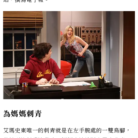
站，撰寫電子報。
為媽媽刺青
艾瑪史東唯一的刺青就是在左手腕處的一雙鳥腳，