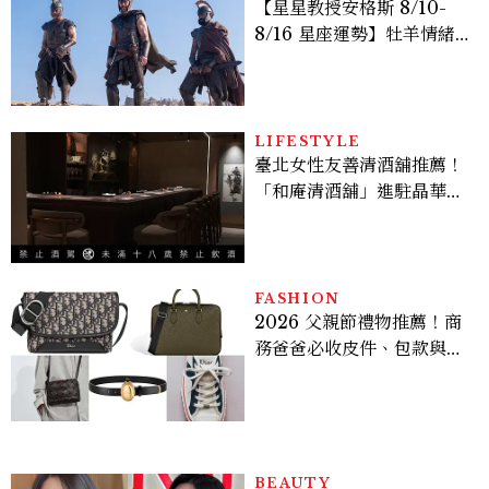
【星星教授安格斯 8/10-
8/16 星座運勢】牡羊情緒
變敏感，雙子人際吸引力爆
棚
LIFESTYLE
臺北女性友善清酒舖推薦！
「和庵清酒舖」進駐晶華酒
店：首創五行心情選酒、單
杯180元起輕鬆微醺
FASHION
2026 父親節禮物推薦！商
務爸爸必收皮件、包款與鞋
履一次看
BEAUTY