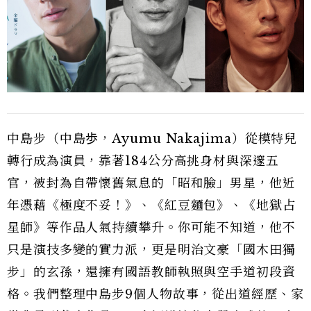
中島步（中島歩，Ayumu Nakajima）從模特兒
轉行成為演員，靠著184公分高挑身材與深邃五
官，被封為自帶懷舊氣息的「昭和臉」男星，他近
年憑藉《極度不妥！》、《紅豆麵包》、《地獄占
星師》等作品人氣持續攀升。你可能不知道，他不
只是演技多變的實力派，更是明治文豪「國木田獨
步」的玄孫，還擁有國語教師執照與空手道初段資
格。我們整理中島步9個人物故事，從出道經歷、家