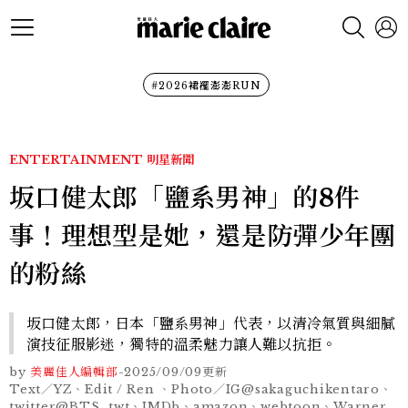
#2026裙襬澎澎RUN
ENTERTAINMENT
明星新聞
坂口健太郎「鹽系男神」的8件
事！理想型是她，還是防彈少年團
的粉絲
坂口健太郎，日本「鹽系男神」代表，以清冷氣質與細膩
演技征服影迷，獨特的溫柔魅力讓人難以抗拒。
by
美麗佳人編輯部
-
2025/09/09
更新
Text／YZ、Edit / Ren 、Photo／IG@sakaguchikentaro、
twitter@BTS_twt、IMDb、amazon、webtoon、Warner