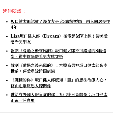
延伸閱讀：
坂口健太郎認愛？爆女友是大3歲髮型師，兩人同居交往
4年
Lisa坂口健太郎〈Dream〉微電影MV上線！淒美愛
戀看哭網友
盤點《愛過之後來臨的》坂口健太郎不可錯過的8套造
型，從中偷學鹽系男友感穿搭
韓劇《愛過之後來臨的》日本鹽系男神坂口健太郎＆李
世榮，舊愛重逢跨國虐戀
《謎樣的你》坂口健太郎感知「靈」的想法治療人心，
藉由距離反思人際關係
獻給有外國人眼盲症的你：九○後日系帥哥：坂口健太
郎&三浦春馬