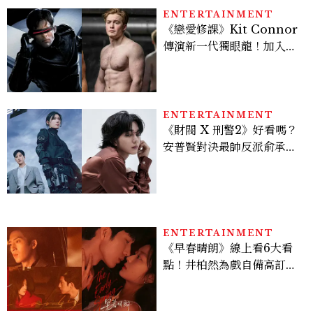
ENTERTAINMENT
《戀愛修課》Kit Connor
傳演新一代獨眼龍！加入新
版《X戰警》，可望搭檔
Sadie Sink
ENTERTAINMENT
《財閥 X 刑警2》好看嗎？
安普賢對決最帥反派俞承
豪，鄭恩彩接棒女主，開專
機、刷黑卡，用錢輾壓罪犯
的陳利手回來了，這次能玩
多大？
ENTERTAINMENT
《早春晴朗》線上看6大看
點！井柏然為戲自備高訂，
孫千苦等地下戀轉正，雨夜
激吻獲讚慾感天花板