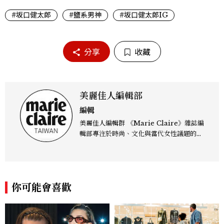
#坂口健太郎
#鹽系男神
#坂口健太郎IG
分享
收藏
美麗佳人編輯部
編輯
美麗佳人編輯群 《Marie Claire》雜誌編
輯部專注於時尚、文化與當代女性議題的深
度呈現，致力打造兼具風格與觀點的內容敘
事。 團隊擅長核心議題企劃、內容策展與
跨平台整合，長期關注國際時代脈動與社會
趨勢，從文化觀察出發，挖掘具有啟發性的
你可能會喜歡
女性故事與價值觀；同時以細膩的美學語言
與敘事張力，轉化為兼具視覺風格與思想深
度的內容。 《Marie Claire》始終以敏銳
視角與編輯直覺，引領讀者探索女性多元面