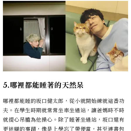
5.哪裡都能睡著的天然呆
哪裡都能睡的坂口健太郎，從小就開始練就這番功
夫。在學生時期就常常坐車坐過站，讓爸媽時不時
就提心吊膽為他操心。除了睡著坐過站，坂口還有
更迷糊的事蹟，像是上學忘了帶便當，甚至連書包