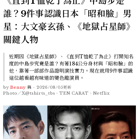
《直到T恤乾了為止》中島步是
誰？9件事認識日本「昭和臉」男
星：大文豪玄孫、《地獄占星師》
關鍵人物
近期因《地獄占星師》、《直到T恤乾了為止》打開知名
度的中島步究竟是誰？有著184公分身材與「昭和臉」的
他，靠著一部部作品證明演技實力。現在就用9件事認識
這位越看越有味道的變色龍演員。
by
Benny
與
-
2026/08/05
更新
Photo／X@tshirts_tbs、TEN CARAT、Netflix