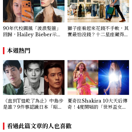
貌與生活品味風格的無限可能。
90年代校園風「波浪髮箍」
獅子座看起來花錢不手軟，其
回歸，Hailey Bieber示範
實最怕沒錢？十二星座藏得最
如何戴得時髦：這款Miu Mi
深的金錢焦慮，「這星座」比
u髮箍未開賣先爆紅！
價半天，最後卻買最貴的
本週熱門
《直到T恤乾了為止》中島步
夏奇拉Shakira 10大天后傳
是誰？9件事認識日本「昭和
奇！4度開唱的「世界盃女
臉」男星：大文豪玄孫、《地
王」、Waka Waka爆紅、4
獄占星師》關鍵人物
9歲凍齡秘訣一次看
看過此篇文章的人也喜歡