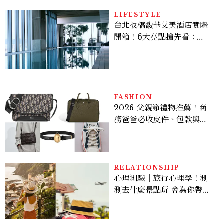
LIFESTYLE
台北板橋馥華艾美酒店實際
開箱！6大亮點搶先看：新
北最新旅宿地標、高空泳
池、客房藏奢華細節
FASHION
2026 父親節禮物推薦！商
務爸爸必收皮件、包款與鞋
履一次看
RELATIONSHIP
心理測驗｜旅行心理學！測
測去什麼景點玩 會為你帶來
好運