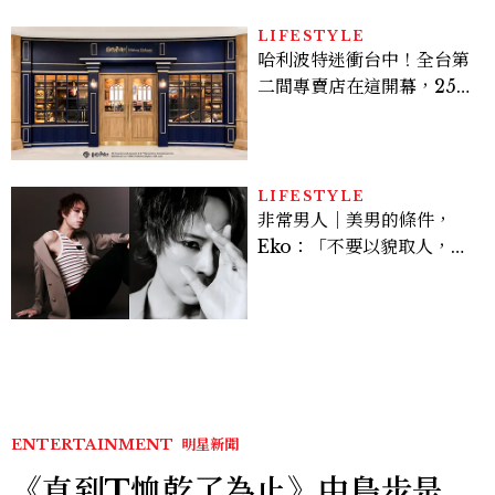
LIFESTYLE
哈利波特迷衝台中！全台第
二間專賣店在這開幕，25週
年限定周邊、托特包太值得
入手
LIFESTYLE
非常男人｜美男的條件，
Eko：「不要以貌取人，內
在與外在同樣重要。」
ENTERTAINMENT
明星新聞
《直到T恤乾了為止》中島步是