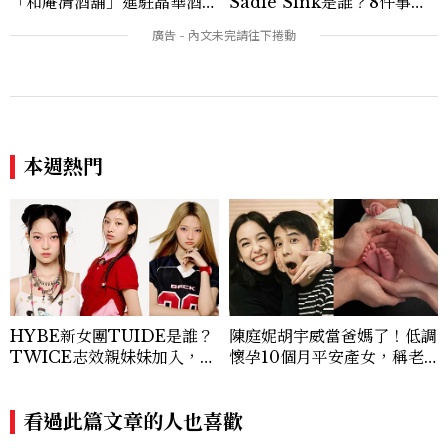
「和庵清酒舖」進駐晶華酒
Sadie Sink是誰？8件事認
店：首創五行心情選酒、單杯
識《怪奇物語》Max，神祕
180元起輕鬆微醺
角色成最大謎團
本週熱門
HYBE新女團TUIDE是誰？
陳庭妮胡宇威當爸媽了！低調
TWICE志效親妹妹加入，7
懷孕10個月平安產女，稱老
名成員、出道日期一次認識
公是女兒傻瓜
看過此篇文章的人也喜歡