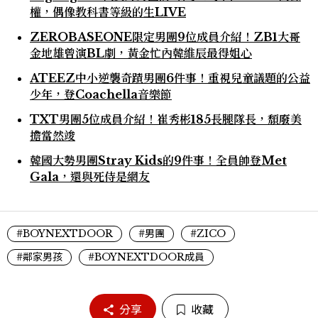
權，偶像教科書等級的生LIVE
ZEROBASEONE限定男團9位成員介紹！ZB1大哥
金地雄曾演BL劇，黃金忙內韓維辰最得姐心
ATEEZ中小逆襲奇蹟男團6件事！重視兒童議題的公益
少年，登Coachella音樂節
TXT男團5位成員介紹！崔秀彬185長腿隊長，頹廢美
擔當然竣
韓國大勢男團Stray Kids的9件事！全員帥登Met
Gala，還與死侍是網友
#BOYNEXTDOOR
#男團
#ZICO
#鄰家男孩
#BOYNEXTDOOR成員
分享
收藏