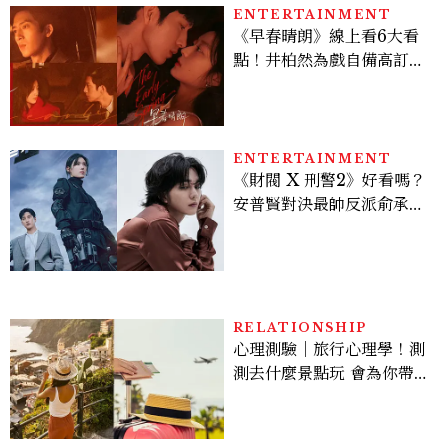
ENTERTAINMENT
《早春晴朗》線上看6大看
點！井柏然為戲自備高訂，
孫千苦等地下戀轉正，雨夜
激吻獲讚慾感天花板
ENTERTAINMENT
《財閥 X 刑警2》好看嗎？
安普賢對決最帥反派俞承
豪，鄭恩彩接棒女主，開專
機、刷黑卡，用錢輾壓罪犯
的陳利手回來了，這次能玩
多大？
RELATIONSHIP
心理測驗｜旅行心理學！測
測去什麼景點玩 會為你帶來
好運