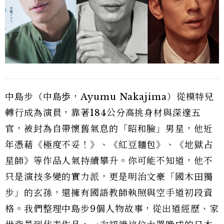
中島步（中島歩，Ayumu Nakajima）從模特兒
轉行成為演員，靠著184公分高挑身材與深邃五
官，被封為自帶懷舊氣息的「昭和臉」男星，他近
年憑藉《極度不妥！》、《紅豆麵包》、《地獄占
星師》等作品人氣持續攀升。你可能不知道，他不
只是演技多變的實力派，更是明治文豪「國木田獨
步」的玄孫，還擁有國語教師執照與空手道初段資
格。我們整理中島步9個人物故事，從出道經歷、家