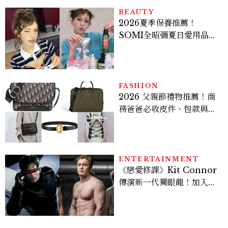
BEAUTY
2026夏季保養推薦！
SOMI全昭彌夏日愛用品公
開，防曬、護髮、止汗、頭
皮保養10款好物一次看
FASHION
2026 父親節禮物推薦！商
務爸爸必收皮件、包款與鞋
履一次看
ENTERTAINMENT
《戀愛修課》Kit Connor
傳演新一代獨眼龍！加入新
版《X戰警》，可望搭檔
Sadie Sink