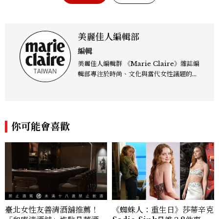
美麗佳人編輯部
編輯
美麗佳人編輯群 《Marie Claire》雜誌編
輯部專注於時尚、文化與當代女性議題的深
度呈現，致力打造兼具風格與觀點的內容敘
事。 團隊擅長核心議題企劃、內容策展與
跨平台整合，長期關注國際時代脈動與社會
趨勢，從文化觀察出發，挖掘具有啟發性的
你可能會喜歡
女性故事與價值觀；同時以細膩的美學語言
與敘事張力，轉化為兼具視覺風格與思想深
度的內容。 《Marie Claire》始終以敏銳
視角與編輯直覺，引領讀者探索女性多元面
貌與生活品味風格的無限可能。
臺北女性友善清酒舖推薦！
《蜘蛛人：重生日》莎蒂辛克