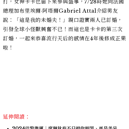
打，女神卡卡也留下來參與盛事，7/28時她向法國
總理加布里埃爾·阿塔爾Gabriel Attal介紹男友
說：「這是我的未婚夫！」親口證實兩人已訂婚，
引發全球小怪獸興奮不已！而這也是卡卡的第三次
訂婚，一起來恭喜流行天后的感情在4年後修成正果
啦！
延伸閱讀：
2024巴黎奧運｜席琳狄翁不只把你唱哭、更是美呆