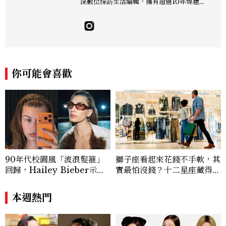
深數位採訪生活編輯，擁有超過10年媒體與
編輯實務經驗。目前專注及深耕於全球各地
飯店、奢華旅宿、旅遊景點、航空等領域，
另涉獵3C家電、居家生活範疇，具備實測
開箱與趨勢剖析能力。 曾擔任即時新聞編
輯、時尚鐘錶線記者，擅長以精闢觀點挖掘
獨特角度，採訪足跡遍及馬爾地夫、紐西
你可能會喜歡
蘭、瑞士、德國、瑞典、亞洲主要城市，合
作品牌包含Aman、Four Seasons、Ca
pella、Mandarin Oriental、JOAL
I、Raffles、Banyan Tree、IHG、Ma
rriott等頂級飯店集團。 策劃並執行超過7
0篇深度專題「MC開房間」、260 篇以上
「玩咖懶人包」盤點類文章，致力用專業視
角提供讀者最新話題、兼具風格與實用的高
90年代校園風「波浪髮箍」
獅子座看起來花錢不手軟，其
品質生活旅遊靈感內容。 Contact：ben
回歸，Hailey Bieber示範
實最怕沒錢？十二星座藏得最
ny_yang@mctw.com.tw
如何戴得時髦：這款Miu Mi
深的金錢焦慮，「這星座」比
u髮箍未開賣先爆紅！
價半天，最後卻買最貴的
本週熱門