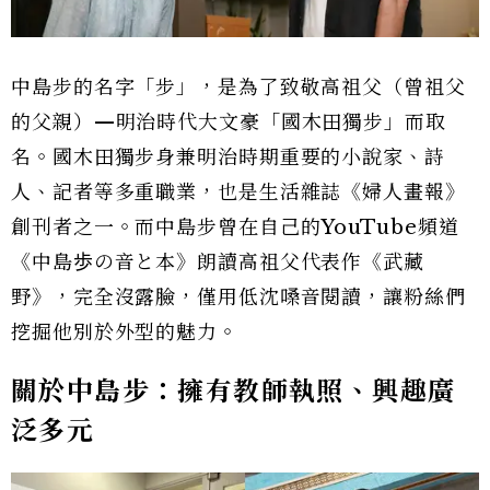
中島步的名字「步」，是為了致敬高祖父（曾祖父
的父親）—明治時代大文豪「國木田獨步」而取
名。國木田獨步身兼明治時期重要的小說家、詩
人、記者等多重職業，也是生活雜誌《婦人畫報》
創刊者之一。而中島步曾在自己的YouTube頻道
《中島歩の音と本》朗讀高祖父代表作《武藏
野》，完全沒露臉，僅用低沈嗓音閱讀，讓粉絲們
挖掘他別於外型的魅力。
關於中島步：擁有教師執照、興趣廣
泛多元