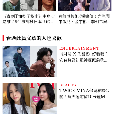
獄占星師》關鍵人物
必看、金敏荷暴瘦17公斤...5
看過此篇文章的人也喜歡
個你可能錯過的漏網鏡頭
ENTERTAINMENT
《財閥 X 刑警2》好看嗎？
安普賢對決最帥反派俞承
豪，鄭恩彩接棒女主，開專
機、刷黑卡，用錢輾壓罪犯
的陳利手回來了，這次能玩
多大？
BEAUTY
TWICE MINA保養秘訣公
開！每天睡前留10分鐘ME
TIME、定期皮拉提斯，6
個日常習慣養出牛奶肌
FASHION
90年代校園風「波浪髮箍」
回歸，Hailey Bieber示