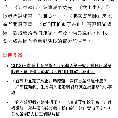
手、《紅豆麵包》深情暖男丈夫、《武士生死鬥》
冷靜智謀秘書「永瀨心平」、《地獄占星師》房地
產老闆須藤豐、《直到T恤乾了為止》展現細膩情
感，戲路橫跨溫潤純愛、懸疑、怪異瘋狂、時代
劇，成為擁有變色龍演技的實力派演員。
延伸閱讀：
2026日劇線上看推薦！《氣體人第一號》神秘反派掀
話題、蒼井優凍齡演出《直到T恤乾了為止》
《直到T恤乾了為止》瑪德蓮、費南雪差別是什麼？
「細節控編劇」生方美久把婚姻裂痕藏在被忽略的小事
裡
「妳老公跟我老婆外遇了。」《直到T恤乾了為止》首
播爆紅！蒼井優心碎反轉、松山研一無自覺渣男？生方
美久編劇7大伏筆看點解析