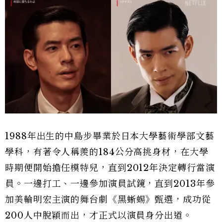
1988年出生的中島步畢業於日本大學藝術學部文藝
學科，有著令人稱羨的184公分高挑身材，在大學
時期便開始擔任模特兒，直到2012年決定轉行當演
員。一邊打工、一邊參加演員試鏡，直到2013年參
加美輪明宏主演的舞台劇《黑蜥蜴》甄選，成功從
200人中脫穎而出，才正式以演員身分出道。