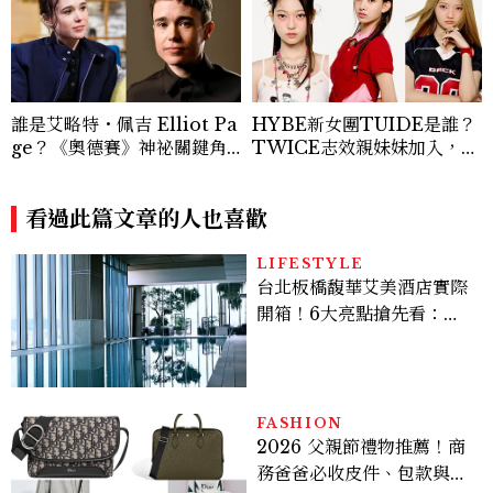
誰是艾略特・佩吉 Elliot Pa
HYBE新女團TUIDE是誰？
ge？《奧德賽》神祕關鍵角
TWICE志效親妹妹加入，7
色西農、跨性別身份掀好萊塢
名成員、出道日期一次認識
「DEI」爭議，關於他的8件
事
看過此篇文章的人也喜歡
LIFESTYLE
台北板橋馥華艾美酒店實際
開箱！6大亮點搶先看：新
北最新旅宿地標、高空泳
池、客房藏奢華細節
FASHION
2026 父親節禮物推薦！商
務爸爸必收皮件、包款與鞋