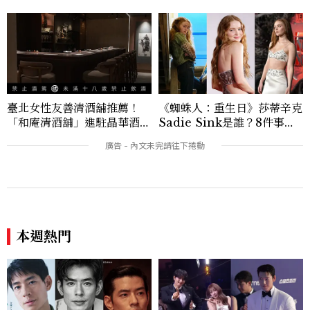
作品牌包含Aman、Four Seasons、Ca
pella、Mandarin Oriental、JOAL
I、Raffles、Banyan Tree、IHG、Ma
rriott等頂級飯店集團。 策劃並執行超過7
0篇深度專題「MC開房間」、260 篇以上
「玩咖懶人包」盤點類文章，致力用專業視
角提供讀者最新話題、兼具風格與實用的高
臺北女性友善清酒舖推薦！
《蜘蛛人：重生日》莎蒂辛克
品質生活旅遊靈感內容。 Contact：ben
「和庵清酒舖」進駐晶華酒
Sadie Sink是誰？8件事認
ny_yang@mctw.com.tw
店：首創五行心情選酒、單杯
識《怪奇物語》Max，神祕
180元起輕鬆微醺
角色成最大謎團
本週熱門
《直到T恤乾了為止》中島步
青龍獎後3天還瘋傳！光洙鬧
是誰？9件事認識日本「昭和
申敏兒、金宇彬，李相二與金
臉」男星：大文豪玄孫、《地
高銀互動成迷因，金載原跳舞