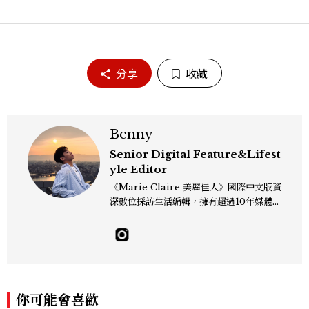
分享
收藏
Benny
Senior Digital Feature&Lifest
yle Editor
《Marie Claire 美麗佳人》國際中文版資
深數位採訪生活編輯，擁有超過10年媒體與
編輯實務經驗。目前專注及深耕於全球各地
飯店、奢華旅宿、旅遊景點、航空等領域，
另涉獵3C家電、居家生活範疇，具備實測
開箱與趨勢剖析能力。 曾擔任即時新聞編
輯、時尚鐘錶線記者，擅長以精闢觀點挖掘
獨特角度，採訪足跡遍及馬爾地夫、紐西
你可能會喜歡
蘭、瑞士、德國、瑞典、亞洲主要城市，合