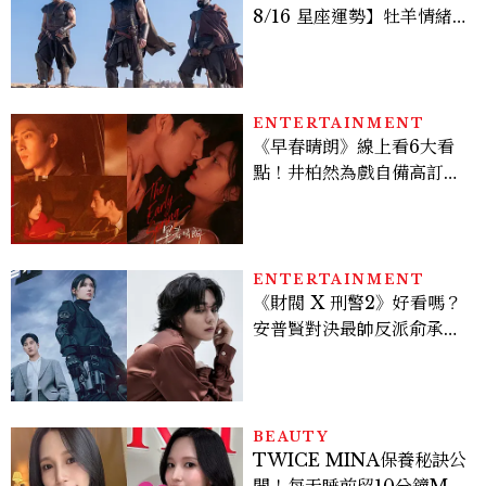
8/16 星座運勢】牡羊情緒
變敏感，雙子人際吸引力爆
棚
ENTERTAINMENT
《早春晴朗》線上看6大看
點！井柏然為戲自備高訂，
孫千苦等地下戀轉正，雨夜
激吻獲讚慾感天花板
ENTERTAINMENT
《財閥 X 刑警2》好看嗎？
安普賢對決最帥反派俞承
豪，鄭恩彩接棒女主，開專
機、刷黑卡，用錢輾壓罪犯
的陳利手回來了，這次能玩
多大？
BEAUTY
TWICE MINA保養秘訣公
開！每天睡前留10分鐘ME