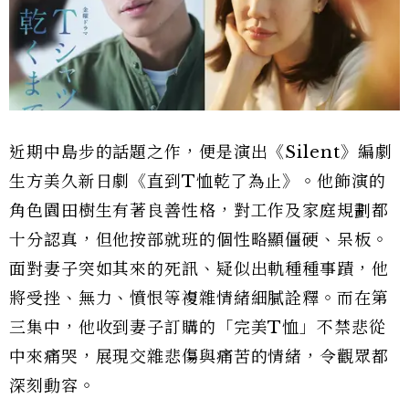
近期中島步的話題之作，便是演出《Silent》編劇
生方美久新日劇《直到T恤乾了為止》。他飾演的
角色園田樹生有著良善性格，對工作及家庭規劃都
十分認真，但他按部就班的個性略顯僵硬、呆板。
面對妻子突如其來的死訊、疑似出軌種種事蹟，他
將受挫、無力、憤恨等複雜情緒細膩詮釋。而在第
三集中，他收到妻子訂購的「完美T恤」不禁悲從
中來痛哭，展現交雜悲傷與痛苦的情緒，令觀眾都
深刻動容。