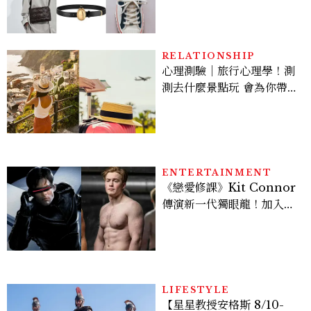
履一次看
RELATIONSHIP
心理測驗｜旅行心理學！測
測去什麼景點玩 會為你帶來
好運
ENTERTAINMENT
《戀愛修課》Kit Connor
傳演新一代獨眼龍！加入新
版《X戰警》，可望搭檔
Sadie Sink
LIFESTYLE
【星星教授安格斯 8/10-