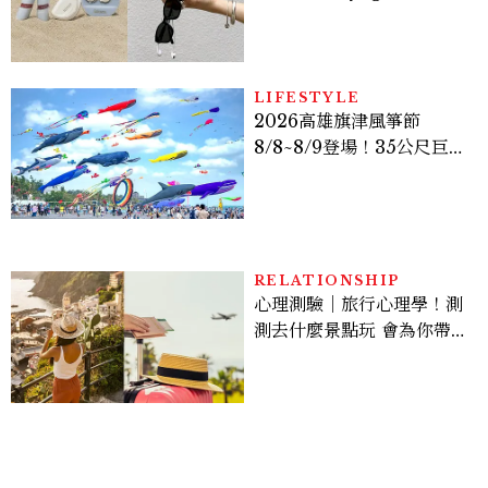
定系列登場，夢幻海洋藍空
間、限定彩妝、DIY吊飾一
次體驗
LIFESTYLE
2026高雄旗津風箏節
8/8~8/9登場！35公尺巨大
鯨魚首度放飛、豐富親子活
動時間懶人包
RELATIONSHIP
心理測驗｜旅行心理學！測
測去什麼景點玩 會為你帶來
好運