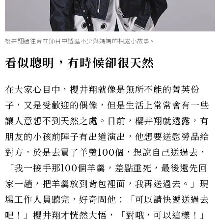
櫻井翔過往曾在節目中透露不少與媽媽的相處小故事。
看似聰明，有時候卻很天然
在大家心目中，櫻井翔就像是無所不能的菁英份
子，又是受歡迎的偶像，但是生活上常常會有一些
讓人意想不到天然之處。日前，櫻井翔就透露，有
朋友的小孩前陣子有出道演出，他想要送慰勞品給
對方，於是去買了羊羹100個，想說自己送過去，
「我一接手那100個羊羹，差點重死，最後還先回
家一趟，把羊羹放到背包裡面，我再送過去。」現
場工作人員聽完，好奇問他：「可以請快遞送過去
吧！」櫻井翔才恍然大悟，「對哦，可以這樣！」