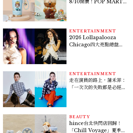
8/10開賣！POP MART 6
款杯袋價格、草莓布蕾星冰
樂一次看
ENTERTAINMENT
2026 Lollapalooza
Chicago四大亮點總盤
點， JENNIE、 CORTIS
登台，K-POP擄獲全球！
ENTERTAINMENT
走在演員的路上，蒲禾菲：
「一次次的失敗都是必經過
程，必須要經過那些練習，
才能做得好。」
BEAUTY
hince台北快閃店回歸！
「Chill Voyage」夏季限