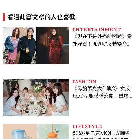
名成員、出道日期一次認識
間與巡演亮點一次看
看過此篇文章的人也喜歡
ENTERTAINMENT
《現在不是外遇的問題》意
外好看！抓偷吃反轉變命
案？金憓秀傳奇美腿被讚
爆、金智勳大秀腹肌，曹汝
貞雙影后飆戲，線上看7大
看點懶人包
FASHION
《母胎單身大作戰2》女成
員IG私服模樣公開！崔玹諝
溫柔系歐膩粉絲飆漲、金秀
炫竟是低調千金？
LIFESTYLE
2026星巴克MOLLY聯名