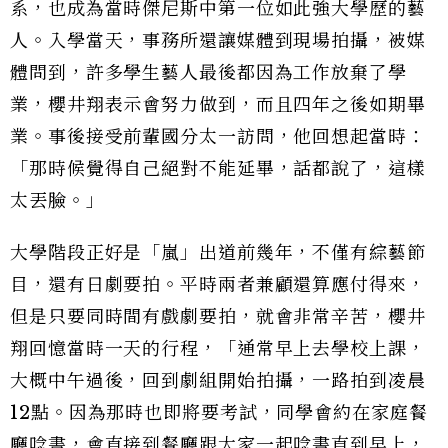
系，也成為當時傑尼斯中第一位如此強大學歷的藝
人。入學當天，事務所還讓媒體到現場拍攝，被媒
體問到，許多學生藝人最後都因為工作放棄了學
業，櫻井翔表示會努力做到，而且四年之後如期畢
業。事後接受前輩國分太一訪問，他回想起當時：
「那時候覺得自己絕對不能延畢，話都說了，這樣
太丟臉。」
大學階段正好是「嵐」出道前幾年，不僅有綜藝節
目，還有日劇要拍。平時兩者兼顧還算應付得來，
但是只要同時間有戲劇要拍，就會非常辛苦，櫻井
翔回憶當時一天的行程，「通常早上去學校上課，
大概中午過後，回到劇組開始拍攝，一路拍到凌晨
12點。因為那時也即將要考試，同學會約在家庭餐
廳唸書，會直接到餐廳跟大家一起唸書直到早上，