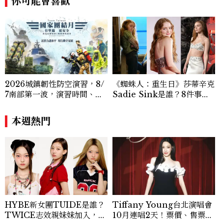
你可能會喜歡
2026城鎮韌性防空演習，8/
《蜘蛛人：重生日》莎蒂辛克
7南部第一波，演習時間、可
Sadie Sink是誰？8件事認
以出門嗎？罰款懶人包
識《怪奇物語》Max，神祕
角色成最大謎團
本週熱門
HYBE新女團TUIDE是誰？
Tiffany Young台北演唱會
TWICE志效親妹妹加入，7
10月連唱2天！票價、售票時