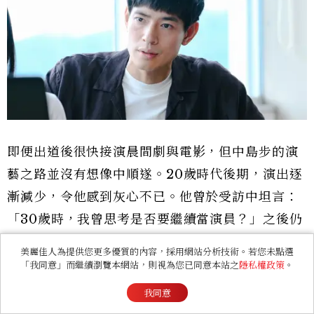
即便出道後很快接演晨間劇與電影，但中島步的演
藝之路並沒有想像中順遂。20歲時代後期，演出逐
漸減少，令他感到灰心不已。他曾於受訪中坦言：
「30歲時，我曾思考是否要繼續當演員？」之後仍
相信自己總有一天能因演員獲得肯定，打消了選擇
美麗佳人為提供您更多優質的內容，採用網站分析技術。若您未點選
穩定工作的念頭。
「我同意」而繼續瀏覽本網站，則視為您已同意本站之
隱私權政策
。
我同意
關於中島步：《地獄占星師》關鍵人