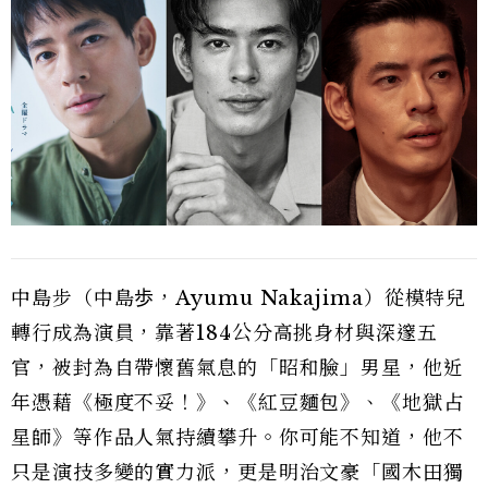
中島步（中島歩，Ayumu Nakajima）從模特兒
轉行成為演員，靠著184公分高挑身材與深邃五
官，被封為自帶懷舊氣息的「昭和臉」男星，他近
年憑藉《極度不妥！》、《紅豆麵包》、《地獄占
星師》等作品人氣持續攀升。你可能不知道，他不
只是演技多變的實力派，更是明治文豪「國木田獨