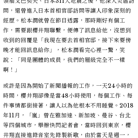
領袖戈巴契夫、日本311大地震之後，他深入災區訪
問，還曾進入日本首相官邸訪問等讓人印象深刻的
經歷。松本潤就曾在節目透露，那時剛好有個工
作，需要跟櫻井翔聯繫，便傳了訊息給他，沒想到
收到的回覆是「我現在要去首相官邸，接下來要傍
晚才能回訊息給你」，松本潤看完心裡一驚，笑
說：「同是團體的成員，我們的層級完全不一樣
啊！」
或許是因為開始了新聞播報的工作，一天24小時的
時間，櫻井翔卻像是當48小時使用，每個工作、每
件事情都銜接著，讓人以為他根本不用睡覺。2018
年11月，「嵐」曾在雅加達、新加坡、曼谷、台北
等四個城市，舉辦快閃記者會，當時回到東京，櫻
井翔直接進錄音室先錄製新歌，由於當天是週一，