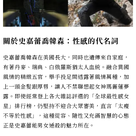
關於史嘉蕾喬韓森：性感的代名詞
史嘉蕾喬韓森在美國長大，同時也遺傳來自家庭，
有著丹麥、瑞典、白俄羅斯猶太人血統。融合異國
風情的精緻五官，舉手投足間透露著風情萬種，加
上一頭金髮跟厚唇，讓人不禁聯想起女神瑪麗蓮夢
露。即使經常登上各大雜誌評選的「全球最性感女
星」排行榜，仍堅持不迎合大眾審美，直言「太瘦
不等於性感」，這種從容、隨性又充滿智慧的心態
正是史嘉蕾能男女通殺的魅力所在。