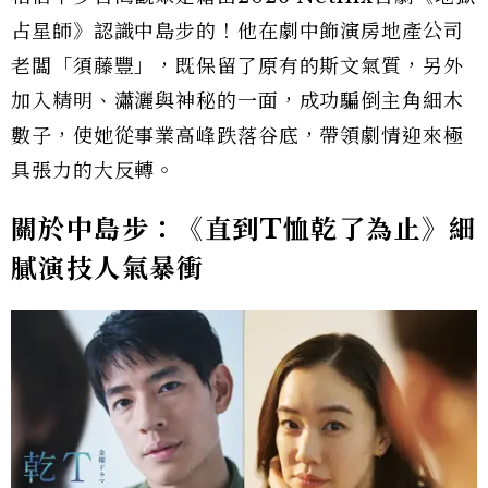
占星師》認識中島步的！他在劇中飾演房地產公司
老闆「須藤豐」，既保留了原有的斯文氣質，另外
加入精明、瀟灑與神秘的一面，成功騙倒主角細木
數子，使她從事業高峰跌落谷底，帶領劇情迎來極
具張力的大反轉。
關於中島步：《直到T恤乾了為止》細
膩演技人氣暴衝