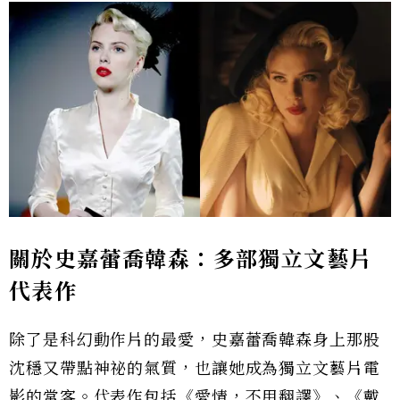
關於史嘉蕾喬韓森：多部獨立文藝片
代表作
除了是科幻動作片的最愛，史嘉蕾喬韓森身上那股
沈穩又帶點神祕的氣質，也讓她成為獨立文藝片電
影的常客。代表作包括《愛情，不用翻譯》、《戴