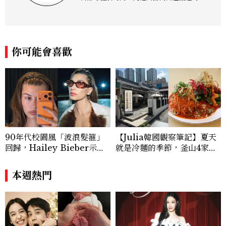
度呈現，致力打造兼具風格與觀點的內容敘
事。 團隊擅長核心議題企劃、內容策展與
跨平台整合，長期關注國際時代脈動與社會
趨勢，從文化觀察出發，挖掘具有啟發性的
你可能會喜歡
女性故事與價值觀；同時以細膩的美學語言
與敘事張力，轉化為兼具視覺風格與思想深
度的內容。 《Marie Claire》始終以敏銳
視角與編輯直覺，引領讀者探索女性多元面
貌與生活品味風格的無限可能。
90年代校園風「波浪髮箍」
【Julia韓國觀察筆記】夏天
回歸，Hailey Bieber示範
就是冷麵的季節，釜山4家必
如何戴得時髦：這款Miu Mi
吃拌冷麵
u髮箍未開賣先爆紅！
本週熱門