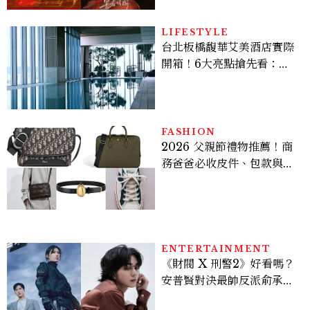
LIFESTYLE
台北板橋馥華艾美酒店實際
開箱！6大亮點搶先看：新
北最新旅宿地標、高空泳
池、客房藏奢華細節
FASHION
2026 父親節禮物推薦！商
務爸爸必收皮件、包款與鞋
履一次看
ENTERTAINMENT
《財閥 X 刑警2》好看嗎？
安普賢對決最帥反派俞承
豪，鄭恩彩接棒女主，開專