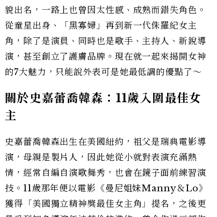
貌出名，一路上也曾因太性感、成熟而錯失角色。
從童星出身、「黑寡婦」再到新一代侏羅紀女主
角，除了是演員、同時也是歌手、主持人、新銳導
演，甚至創立了護膚品牌。現在就一起來揭開女神
的7大魅力，只能說外表可是她最低調的優點了～
關於史嘉蕾喬韓森：11歲入圍最佳女
主
史嘉蕾喬韓森出生在美國紐約，祖父是瑞典電影導
演，母親是製片人，因此她從小就對表演充滿熱
情，經常自編自演歌舞秀，也會在鏡子面前練習演
技。11歲那年便以電影《曼尼姐妹Manny＆Lo》
獲得「美國獨立精神獎最佳女主角」提名，之後更