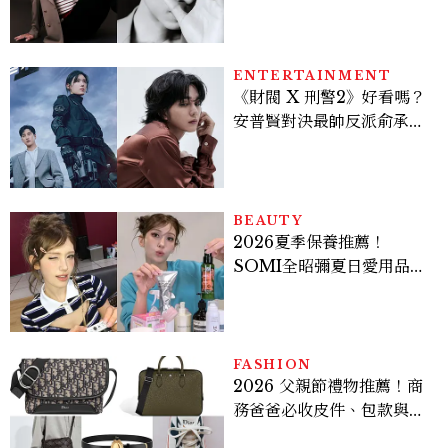
在與外在同樣重要。」
ENTERTAINMENT
《財閥 X 刑警2》好看嗎？
安普賢對決最帥反派俞承
豪，鄭恩彩接棒女主，開專
機、刷黑卡，用錢輾壓罪犯
的陳利手回來了，這次能玩
多大？
BEAUTY
2026夏季保養推薦！
SOMI全昭彌夏日愛用品公
開，防曬、護髮、止汗、頭
皮保養10款好物一次看
FASHION
2026 父親節禮物推薦！商
務爸爸必收皮件、包款與鞋
履一次看