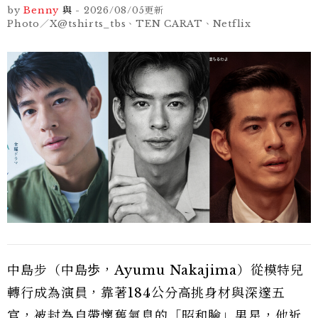
by
Benny
與
-
2026/08/05
更新
Photo／X@tshirts_tbs、TEN CARAT、Netflix
中島步（中島歩，Ayumu Nakajima）從模特兒
轉行成為演員，靠著184公分高挑身材與深邃五
官，被封為自帶懷舊氣息的「昭和臉」男星，他近