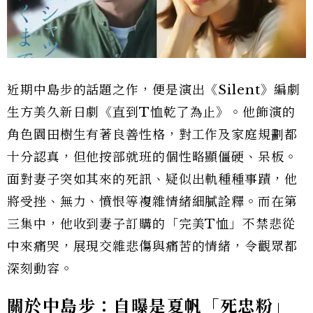
近期中島步的話題之作，便是演出《Silent》編劇
生方美久新日劇《直到T恤乾了為止》。他飾演的
角色園田樹生有著良善性格，對工作及家庭規劃都
十分認真，但他按部就班的個性略顯僵硬、呆板。
面對妻子突如其來的死訊、疑似出軌種種事蹟，他
將受挫、無力、憤恨等複雜情緒細膩詮釋。而在第
三集中，他收到妻子訂購的「完美T恤」不禁悲從
中來痛哭，展現交雜悲傷與痛苦的情緒，令觀眾都
深刻動容。
關於中島步：自曝是夏帆「死忠粉」