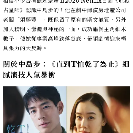
相信不少台灣觀眾是藉由2026 Netflix日劇《地獄
占星師》認識中島步的！他在劇中飾演房地產公司
老闆「須藤豐」，既保留了原有的斯文氣質，另外
加入精明、瀟灑與神秘的一面，成功騙倒主角細木
數子，使她從事業高峰跌落谷底，帶領劇情迎來極
具張力的大反轉。
關於中島步：《直到T恤乾了為止》細
膩演技人氣暴衝