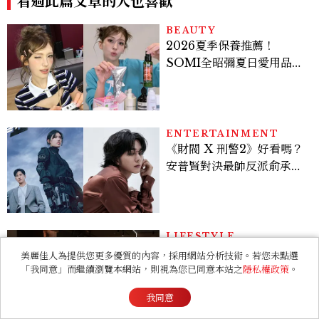
看過此篇文章的人也喜歡
BEAUTY
2026夏季保養推薦！
SOMI全昭彌夏日愛用品公
開，防曬、護髮、止汗、頭
皮保養10款好物一次看
ENTERTAINMENT
《財閥 X 刑警2》好看嗎？
安普賢對決最帥反派俞承
豪，鄭恩彩接棒女主，開專
機、刷黑卡，用錢輾壓罪犯
的陳利手回來了，這次能玩
多大？
LIFESTYLE
臺北女性友善清酒舖推薦！
美麗佳人為提供您更多優質的內容，採用網站分析技術。若您未點選
「和庵清酒舖」進駐晶華酒
「我同意」而繼續瀏覽本網站，則視為您已同意本站之
隱私權政策
。
店：首創五行心情選酒、單
我同意
杯180元起輕鬆微醺