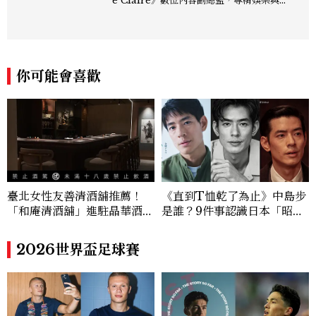
e Claire》數位內容副總監，專精娛樂與
生活風格領域，處理國內外名人消息、頒獎
典禮與大型內容企劃。 ren_chen@mct
w.com.tw
你可能會喜歡
臺北女性友善清酒舖推薦！
《直到T恤乾了為止》中島步
「和庵清酒舖」進駐晶華酒
是誰？9件事認識日本「昭和
店：首創五行心情選酒、單杯
臉」男星：大文豪玄孫、《地
180元起輕鬆微醺
獄占星師》關鍵人物
2026世界盃足球賽