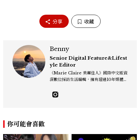
分享
收藏
Benny
Senior Digital Feature&Lifest
yle Editor
《Marie Claire 美麗佳人》國際中文版資
深數位採訪生活編輯，擁有超過10年媒體與
編輯實務經驗。目前專注及深耕於全球各地
飯店、奢華旅宿、旅遊景點、航空等領域，
另涉獵3C家電、居家生活範疇，具備實測
開箱與趨勢剖析能力。 曾擔任即時新聞編
輯、時尚鐘錶線記者，擅長以精闢觀點挖掘
獨特角度，採訪足跡遍及馬爾地夫、紐西
你可能會喜歡
蘭、瑞士、德國、瑞典、亞洲主要城市，合
作品牌包含Aman、Four Seasons、Ca
pella、Mandarin Oriental、JOAL