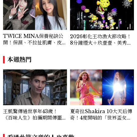
I、Raffles、Banyan Tree、IHG、Ma
rriott等頂級飯店集團。 策劃並執行超過7
0篇深度專題「MC開房間」、260 篇以上
「玩咖懶人包」盤點類文章，致力用專業視
角提供讀者最新話題、兼具風格與實用的高
TWICE MINA保養秘訣公
2026彰化王功漁火節攻略！
品質生活旅遊靈感內容。 Contact：ben
開！保濕、不拉扯肌膚、皮拉
8分鐘煙火＋玖壹壹、美秀集
ny_yang@mctw.com.tw
提斯，6個日常習慣養出牛奶
團開唱，千人烤蚵、鯊魚先生
肌
一次玩
本週熱門
王凱驚傳過世享年43歲！
夏奇拉Shakira 10大天后傳
《百味人生》拍攝期間傳噩
奇！4度開唱的「世界盃女
耗，過去曾演出《薰衣草》
王」、Waka Waka爆紅、4
9歲凍齡秘訣一次看