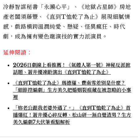
冷靜智謀秘書「永瀨心平」、《地獄占星師》房地
產老闆須藤豐、《直到T恤乾了為止》展現細膩情
感，戲路橫跨溫潤純愛、懸疑、怪異瘋狂、時代
劇，成為擁有變色龍演技的實力派演員。
延伸閱讀：
2026日劇線上看推薦！《氣體人第一號》神秘反派掀
話題、蒼井優凍齡演出《直到T恤乾了為止》
《直到T恤乾了為止》瑪德蓮、費南雪差別是什麼？
「細節控編劇」生方美久把婚姻裂痕藏在被忽略的小事
裡
「妳老公跟我老婆外遇了。」《直到T恤乾了為止》首
播爆紅！蒼井優心碎反轉、松山研一無自覺渣男？生方
美久編劇7大伏筆看點解析