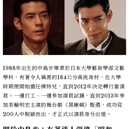
1988年出生的中島步畢業於日本大學藝術學部文藝
學科，有著令人稱羨的184公分高挑身材，在大學
時期便開始擔任模特兒，直到2012年決定轉行當演
員。一邊打工、一邊參加演員試鏡，直到2013年參
加美輪明宏主演的舞台劇《黑蜥蜴》甄選，成功從
200人中脫穎而出，才正式以演員身分出道。