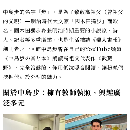
中島步的名字「步」，是為了致敬高祖父（曾祖父
的父親）—明治時代大文豪「國木田獨步」而取
名。國木田獨步身兼明治時期重要的小說家、詩
人、記者等多重職業，也是生活雜誌《婦人畫報》
創刊者之一。而中島步曾在自己的YouTube頻道
《中島歩の音と本》朗讀高祖父代表作《武藏
野》，完全沒露臉，僅用低沈嗓音閱讀，讓粉絲們
挖掘他別於外型的魅力。
關於中島步：擁有教師執照、興趣廣
泛多元