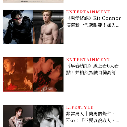
ENTERTAINMENT
《戀愛修課》Kit Connor
傳演新一代獨眼龍！加入新
版《X戰警》，可望搭檔
Sadie Sink
ENTERTAINMENT
《早春晴朗》線上看6大看
點！井柏然為戲自備高訂，
孫千苦等地下戀轉正，雨夜
激吻獲讚慾感天花板
LIFESTYLE
非常男人｜美男的條件，
Eko：「不要以貌取人，內