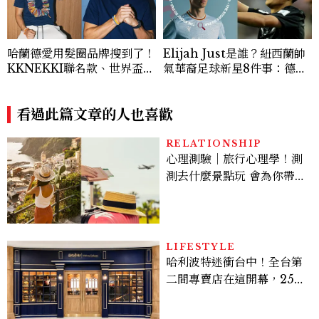
哈蘭德愛用髮圈品牌搜到了！
Elijah Just是誰？紐西蘭帥
KKNEKKI聯名款、世界盃限
氣華裔足球新星8件事：德中
定系列一次看
混血、世界盃梅開二度爆紅、
熱愛蘇格蘭方言
看過此篇文章的人也喜歡
RELATIONSHIP
心理測驗｜旅行心理學！測
測去什麼景點玩 會為你帶來
好運
LIFESTYLE
哈利波特迷衝台中！全台第
二間專賣店在這開幕，25週
年限定周邊、托特包太值得
入手