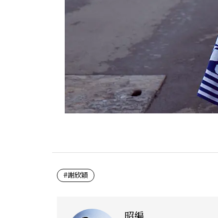
#謝欣穎
昭編