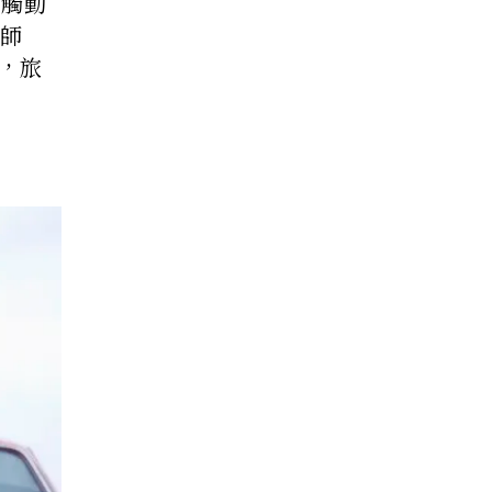
裡觸動
計師
言，旅