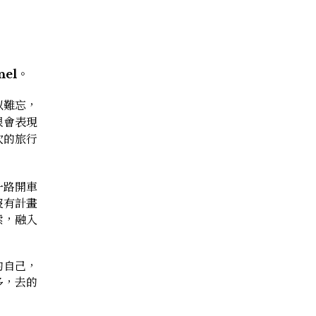
nel。
以難忘，
很會表現
次的旅行
一路開車
沒有計畫
索，融入
的自己，
多，去的