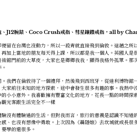
腕錶、Coco Crush戒指、彗星鑲鑽戒指，all by Cha
即便留在台灣也沒動力，所以一殺青就直接飛到倫敦。這趟之所
，再加上當地的朋友每天得上課，所以都是我一個人。英國人是
美術館門前的大草皮，大家也是卿卿我我，顯得我格外孤單。那
伴。
同。我們在倫敦待了一個禮拜，然後飛到西班牙，從達利博物館
，大家前往未知的地方探索，途中會發生很多有趣的事。我熱中
中的小小意外。我喜歡擁有豐富文化的地方，花長一點的時間探
為觀光客跟生活完全不一樣
體驗沒有體驗過的生活，但對我而言，旅行的意義是認識不知道
全感、也沒有想像中勇敢。上次因為《聶隱娘》去坎城就成長很
，要學的還很多。