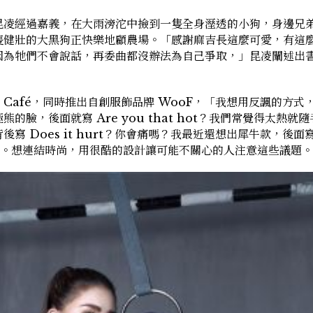
昆凌經過嘉義，在大雨滂沱中撿到一隻全身溼透的小狗，身邊兄
隻健壯的大黑狗正快樂地顧農場。「感謝麻吉長這麼可愛，有這
因為牠們不會說話，再委曲都沒辦法為自己爭取，」昆凌闡述出
 Café，同時推出自創服飾品牌 WooF，「我想用反諷的方式
臉，後面就寫 Are you that hot？我們常覺得太熱就
Does it hurt？你會痛嗎？我最近還想出犀牛款，後面寫 
要滅絕了。想連結時尚，用很酷的設計讓可能不關心的人注意這些議題