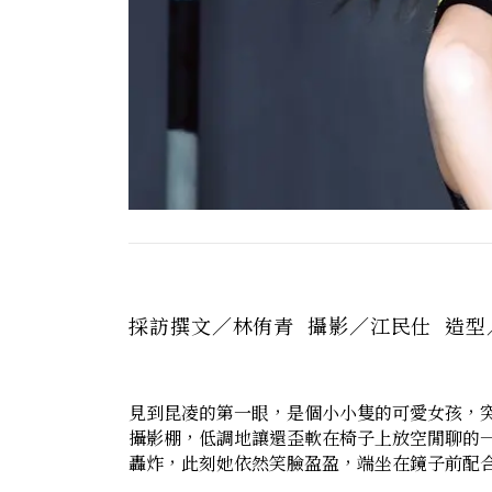
採訪撰文／林侑青 攝影／江民仕 造型
見到昆凌的第一眼，是個小小隻的可愛女孩，
攝影棚，低調地讓還歪軟在椅子上放空閒聊的
轟炸，此刻她依然笑臉盈盈，端坐在鏡子前配