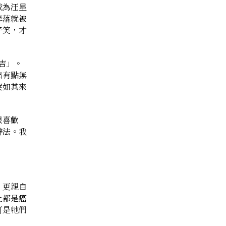
成為汪星
降落就被
好笑，才
吉」。
出有點無
突如其來
很喜歡
辦法。我
，更親自
上都是癌
可是牠們