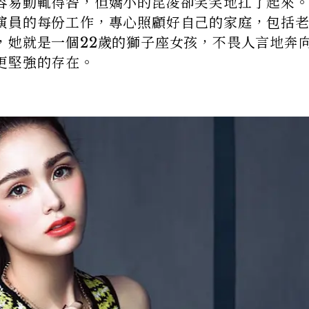
容易動輒得咎，但嬌小的昆凌卻笑笑地扛了起來
演員的每份工作，專心照顧好自己的家庭，包括
，她就是一個22歲的獅子座女孩，不畏人言地奔
更堅強的存在。