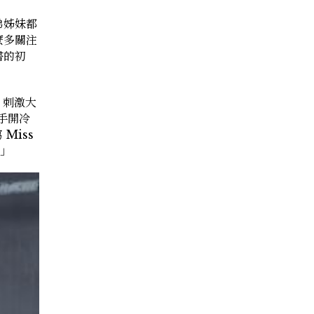
弟姊妹都
麼多關注
書的初
，刺激大
隨手開冷
Miss
。」