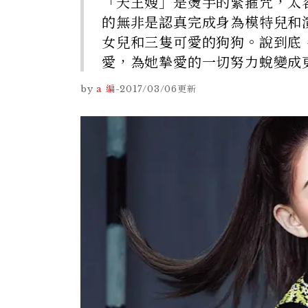
「天王嫂」是燙手的緊箍咒，太
的無非是認真完成身為模特兒和
女兒和三隻可愛的狗狗。說到底
愛，為她摯愛的一切努力蛻變成
by
a 編
-
2017/03/06
更新