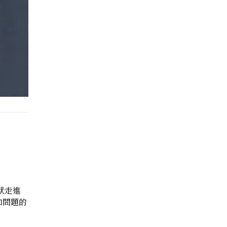
默走進
和問題的