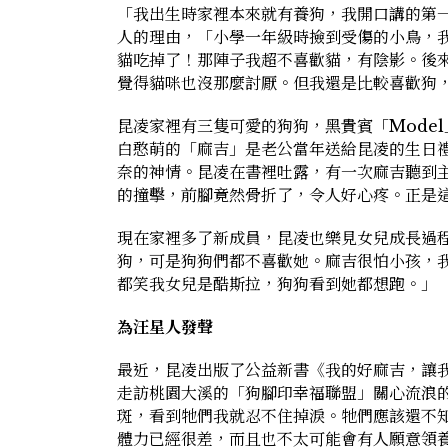
「我出生時家裡本來就有養狗，我開口講的第
人的理由，「小學一年級時撿到受傷的小鳥，
貓吃掉了！那陣子我超不喜歡貓，有陰影。後
覺得貓咪也沒那麼討厭。但我還是比較喜歡狗
昆凌家裡有三隻可愛的狗狗，黑貴賓「Mode
白憨萌的「麻吉」是老公當年送給昆凌的生日
奈的神情。昆凌在書裡吐露，有一次麻吉聽到
的撞擊，前腳竟然骨折了，令人好心疼。正是
現在家裡多了新成員，昆凌也樂見女兒成長過
狗，可是狗狗們都不喜歡她。麻吉很怕小孩，
都笑我女兒是酷斯拉，狗狗看到她都想跑。」
為汪星人發聲
最近，昆凌出版了公益新書《我的好麻吉，讓
走訪桃園大溪的「狗腳印幸福聯盟」關心流浪
斑，看到牠們我就忍不住掉淚。牠們應該還不
體力已經很差，而且也不太可能會有人願意領