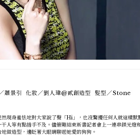
／蕭景引 化妝／劉人瑋@貳創造型 髮型／Stone
突然現身羞怯地對大家說了聲「Hi」，也沒驚擾任何人就這樣默
一干人等有點措手不及。儘管剛結束新書記者會上一連串鎂光燈
合地做造型，邊眨著大眼睛聊起她愛的狗狗。