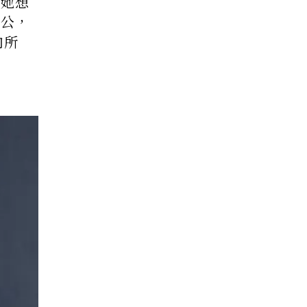
。她想
老公，
向所