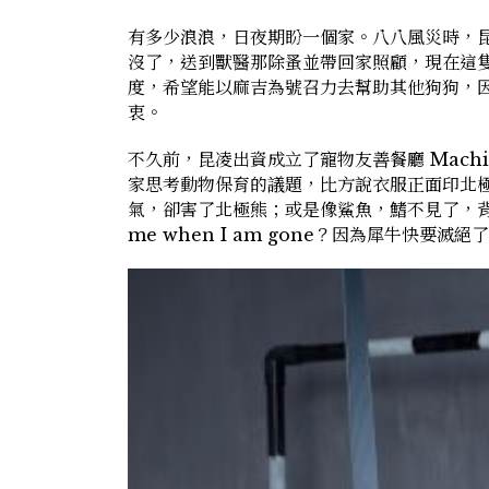
有多少浪浪，日夜期盼一個家。八八風災時，
沒了，送到獸醫那除蚤並帶回家照顧，現在這
度，希望能以麻吉為號召力去幫助其他狗狗，
衷。
不久前，昆凌出資成立了寵物友善餐廳 Machi
家思考動物保育的議題，比方說衣服正面印北極熊的
氣，卻害了北極熊；或是像鯊魚，鰭不見了，背後寫 
me when I am gone？因為犀牛快