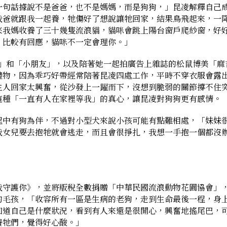
一句話據說不是爸爸，也不是媽媽，而是狗狗，」昆凌解釋自己
我爸就跟我一起養，牠傷好了想說讓牠回家，結果鳥飛起來，一
來我媽收養了三十幾隻流浪貓，貓咪會跳上陽台窗戶爬紗窗，好
，比較有回應，貓咪不一定會理你。」
l」和「小朋友」，以及陪著她一起拍廣告上雜誌的松鼠博美「麻
禮物，因為乖巧好帶經常陪著昆凌四處工作，平時不穿衣服會露
主人回家太興奮，從沙發上一躍而下，沒想到脆弱的關節撐不住
這種「一直有人在家裡等我」的真心，讓昆凌對狗狗更有感情。
程中有狗為伴，不過對小型犬來說小孩可能有點難相處，「妹妹
我女兒要去抱牠就會逃走，而且會很掙扎，我想一手抱一個都沒
我守護你》，並將版稅全數捐贈「中華民國流浪動物花園協會」
的毛孩，「收容所有一區是生病的老狗，走到生命最後一程，身
知道自己是什麼狀況，看到有人來還是很開心，興奮地搖尾巴，
養牠們，覺得好心酸。」