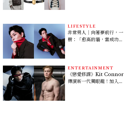
LIFESTYLE
非常男人｜向著夢前行，一
樹：「愈高的牆，當成功爬
上去的那一刻，就愈有成就
感。」
ENTERTAINMENT
《戀愛修課》Kit Connor
傳演新一代獨眼龍！加入新
版《X戰警》，可望搭檔
Sadie Sink