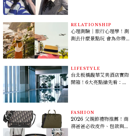
美出新高度，10款保養、香
水、護髮同款一次看
RELATIONSHIP
心理測驗｜旅行心理學！測
測去什麼景點玩 會為你帶來
好運
LIFESTYLE
台北板橋馥華艾美酒店實際
開箱！6大亮點搶先看：新
北最新旅宿地標、高空泳
池、客房藏奢華細節
FASHION
2026 父親節禮物推薦！商
務爸爸必收皮件、包款與鞋
履一次看