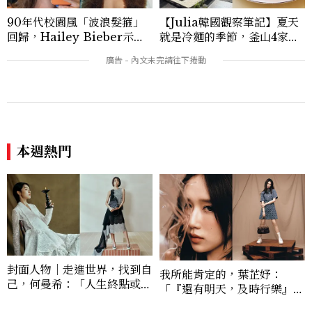
90年代校園風「波浪髮箍」
【Julia韓國觀察筆記】夏天
回歸，Hailey Bieber示範
就是冷麵的季節，釜山4家必
如何戴得時髦：這款Miu Mi
吃拌冷麵
u髮箍未開賣先爆紅！
本週熱門
封面人物｜走進世界，找到自
我所能肯定的，葉芷妤：
己，何曼希：「人生終點或許
「『還有明天，及時行樂』，
已定，但人人抵達方式不同。
沒有什麼事情是真的過不去