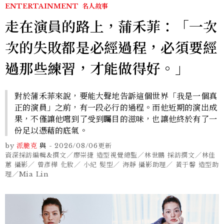
ENTERTAINMENT
名人故事
走在演員的路上，蒲禾菲：「一次
次的失敗都是必經過程，必須要經
過那些練習，才能做得好。」
對於蒲禾菲來說，要能大聲地告訴這個世界「我是一個真
正的演員」之前，有一段必行的過程。而他近期的演出成
果，不僅讓他嚐到了受到矚目的滋味，也讓他終於有了一
份足以憑藉的底氣。
by
派脆克
與
-
2026/08/06
更新
資深採訪編輯&撰文／廖崇捷 造型視覺總監／林世鵬 採訪撰文／林佳
蕙 攝影／ 曾彥樺 化妝／ 小紀 髮型／ 海靜 攝影助理／ 黃于馨 造型助
理／Mia Lin