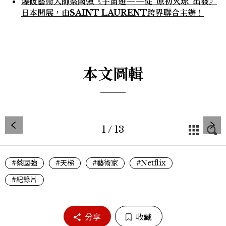
爆破藝術大師蔡國強《宇宙遊——從“原初火球”出發》
日本開展，由SAINT LAURENT跨界聯合主辦！
本文圖輯
1
/
13
#蔡國強
#天梯
#藝術家
#Netflix
#紀錄片
分享
收藏