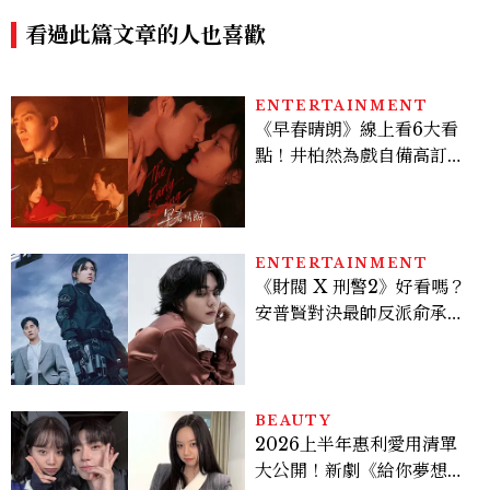
」
的。」
看過此篇文章的人也喜歡
ENTERTAINMENT
《早春晴朗》線上看6大看
點！井柏然為戲自備高訂，
孫千苦等地下戀轉正，雨夜
激吻獲讚慾感天花板
ENTERTAINMENT
《財閥 X 刑警2》好看嗎？
安普賢對決最帥反派俞承
豪，鄭恩彩接棒女主，開專
機、刷黑卡，用錢輾壓罪犯
的陳利手回來了，這次能玩
多大？
BEAUTY
2026上半年惠利愛用清單
大公開！新劇《給你夢想》