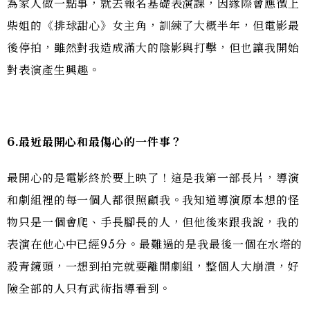
為家人做一點事，就去報名基礎表演課，因緣際會應徵上
柴姐的《排球甜心》女主角，訓練了大概半年，但電影最
後停拍，雖然對我造成滿大的陰影與打擊，但也讓我開始
對表演產生興趣。
6.
最近最開心和最傷心的一件事？
最開心的是電影終於要上映了！這是我第一部長片，導演
和劇組裡的每一個人都很照顧我。我知道導演原本想的怪
物只是一個會爬、手長腳長的人，但他後來跟我說，我的
表演在他心中已經95分。最難過的是我最後一個在水塔的
殺青鏡頭，一想到拍完就要離開劇組，整個人大崩潰，好
險全部的人只有武術指導看到。