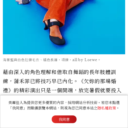
海軍藍與白色拉鍊毛衣、橘色長褲，項鍊，all by Loewe。
藉由深入的角色理解和借取自舞蹈的長年肢體訓
練，蒲禾菲已將技巧早已內化。《欠妳的那場婚
禮》的精彩演出只是一個開端，放完暑假就要投入
下一個劇組的他，已做好迎接下一段角色旅程的準
美麗佳人為提供您更多優質的內容，採用網站分析技術。若您未點選
「我同意」而繼續瀏覽本網站，則視為您已同意本站之
隱私權政策
。
備，而在這樣的演出中，他也許還會看見另一個從
未識見的自我面向。
我同意