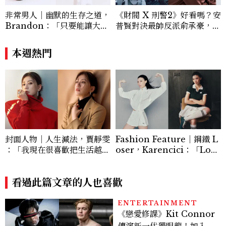
非常男人｜幽默的生存之道，
《財閥 X 刑警2》好看嗎？安
Brandon：「只要能讓大家
普賢對決最帥反派俞承豪，鄭
笑，我們就有機會玩在一起，
恩彩接棒女主，開專機、刷黑
讓敵人成為朋友。」
卡，用錢輾壓罪犯的陳利手回
本週熱門
來了，這次能玩多大？
封面人物｜人生減法，賈靜雯
Fashion Feature｜鋼鐵 L
：「我現在很喜歡把生活越過
oser，Karencici：「Love
越簡單。 」
Yourself，你需要多多關注
自己的身心健康，好好地愛自
看過此篇文章的人也喜歡
己。」
ENTERTAINMENT
《戀愛修課》Kit Connor
傳演新一代獨眼龍！加入新