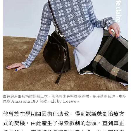
白色與海軍藍格紋針織上衣、黑色與米色格紋垂墜裙、兔子造型耳環、中型
麂皮 Amazona 180 包款，all by Loewe。
他曾於在學期間因擔任助教，得到認識戲劇治療方
式的契機，由此產生了探索戲劇的念頭。直到真正