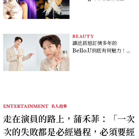
點， JENNIE、 CORTIS
登台，K-POP擄獲全球！
BEAUTY
讓池昌旭訂情多年的
Bello.U到底有何魅力！揭
密男神發光乳霜～「肽光透
亮緊緻霜」如何打造日不落
的透亮肌，熬夜拍戲不顯疲
倦感，超神！
ENTERTAINMENT
名人故事
走在演員的路上，蒲禾菲：「一次
次的失敗都是必經過程，必須要經