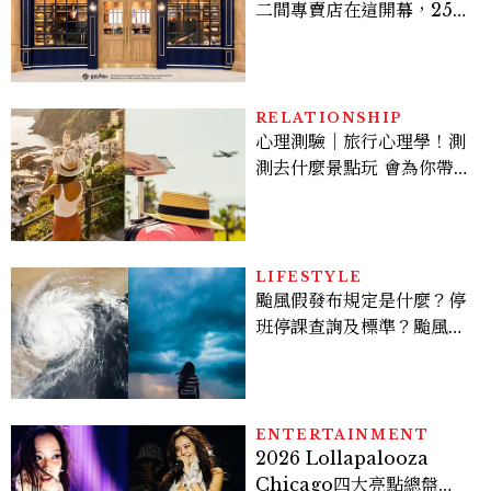
二間專賣店在這開幕，25週
年限定周邊、托特包太值得
入手
RELATIONSHIP
心理測驗｜旅行心理學！測
測去什麼景點玩 會為你帶來
好運
LIFESTYLE
颱風假發布規定是什麼？停
班停課查詢及標準？颱風假
有薪水嗎、可否拒絕上班？
ENTERTAINMENT
2026 Lollapalooza
Chicago四大亮點總盤