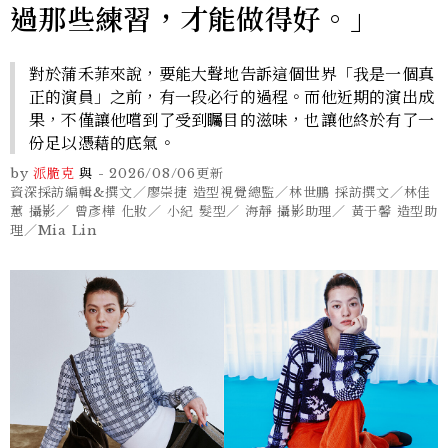
過那些練習，才能做得好。」
對於蒲禾菲來說，要能大聲地告訴這個世界「我是一個真
正的演員」之前，有一段必行的過程。而他近期的演出成
果，不僅讓他嚐到了受到矚目的滋味，也讓他終於有了一
份足以憑藉的底氣。
by
派脆克
與
-
2026/08/06
更新
資深採訪編輯&撰文／廖崇捷 造型視覺總監／林世鵬 採訪撰文／林佳
蕙 攝影／ 曾彥樺 化妝／ 小紀 髮型／ 海靜 攝影助理／ 黃于馨 造型助
理／Mia Lin