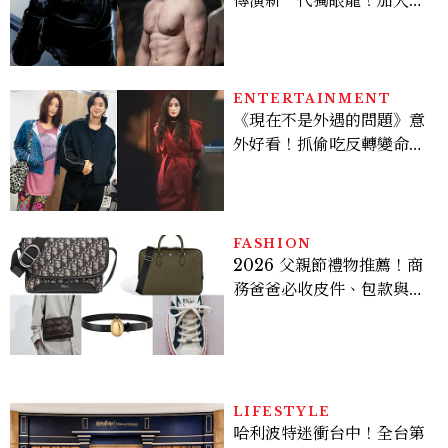
版《X戰警》，可望搭檔
Sadie Sink
ENTERTAINMENT
《現在不是外遇的問題》意
外好看！抓偷吃反轉變命
案？金憓秀傳奇美腿被讚
爆、金智勳大秀腹肌，曹汝
貞雙影后飆戲，線上看7大
看點懶人包
FASHION
2026 父親節禮物推薦！商
務爸爸必收皮件、包款與鞋
履一次看
LIFESTYLE
哈利波特迷衝台中！全台第