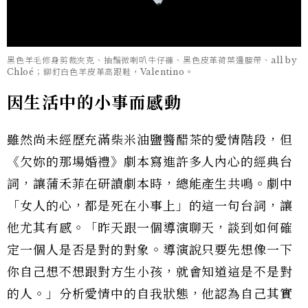
黑色羊毛修身剪裁夾克、抽鬚微喇叭牛仔褲、黑色皮革荷葉邊腰帶、all by
Chloé；鉚釘白色羊皮革高跟鞋，Valentino。
因生活中的小事而感動
雖然尚未經歷充滿柴米油鹽醬醋茶的愛情階段，但
《欠妳的那場婚禮》劇本寫進許多人內心的經典台
詞，讓蒲禾菲在研讀劇本時，總能產生共鳴。劇中
「女人的心，都是死在小事上」的這一句台詞，讓
他尤其有感。「昨天跟一個導演聊天，談到如何確
定一個人是否是對的對象。導演說只要先想像一下
你自己想不想跟對方生小孩，就會知道這是不是對
的人。」分析愛情中的自我狀態，他認為自己其實