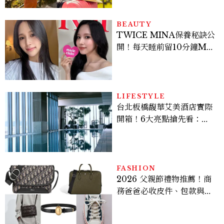
BEAUTY
TWICE MINA保養秘訣公
開！每天睡前留10分鐘ME
TIME、定期皮拉提斯，6
個日常習慣養出牛奶肌
LIFESTYLE
台北板橋馥華艾美酒店實際
開箱！6大亮點搶先看：新
北最新旅宿地標、高空泳
池、客房藏奢華細節
FASHION
2026 父親節禮物推薦！商
務爸爸必收皮件、包款與鞋
履一次看