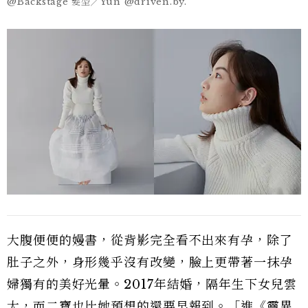
@Backstage 髮型╱Yun @driven.by.
大腹便便的嫚書，從背影完全看不出來有孕，除了
肚子之外，身形幾乎沒有改變，臉上更帶著一抹孕
婦獨有的美好光暈。2017年結婚，隔年生下女兒雲
大，而二寶也比她預想的還要早報到。「進《靈異