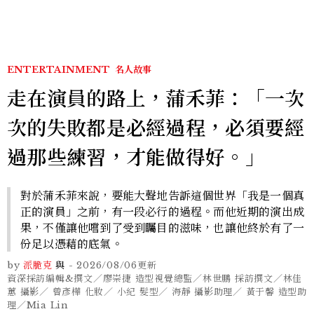
ENTERTAINMENT
名人故事
走在演員的路上，蒲禾菲：「一次
次的失敗都是必經過程，必須要經
過那些練習，才能做得好。」
對於蒲禾菲來說，要能大聲地告訴這個世界「我是一個真
正的演員」之前，有一段必行的過程。而他近期的演出成
果，不僅讓他嚐到了受到矚目的滋味，也讓他終於有了一
份足以憑藉的底氣。
by
派脆克
與
-
2026/08/06
更新
資深採訪編輯&撰文／廖崇捷 造型視覺總監／林世鵬 採訪撰文／林佳
蕙 攝影／ 曾彥樺 化妝／ 小紀 髮型／ 海靜 攝影助理／ 黃于馨 造型助
理／Mia Lin