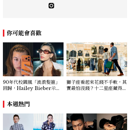
你可能會喜歡
90年代校園風「波浪髮箍」
獅子座看起來花錢不手軟，其
回歸，Hailey Bieber示範
實最怕沒錢？十二星座藏得最
如何戴得時髦：這款Miu Mi
深的金錢焦慮，「這星座」比
u髮箍未開賣先爆紅！
價半天，最後卻買最貴的
本週熱門