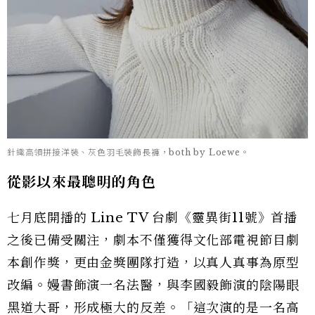
針織高領拼接洋裝、灰色羽毛裝飾長褲，both by Loewe。
從影以來最聰明的角色
七月底開播的 Line TV 台劇《靈異街11號》首播
之後已備受關注，劇本不僅獲得文化部電視節目劇
本創作獎，更由金獎團隊打造，以真人真事為原型
改編。嫚書飾演一名法醫，與李國毅飾演的陰陽眼
黑道大哥，形成極大的反差。「這次演的是一名高