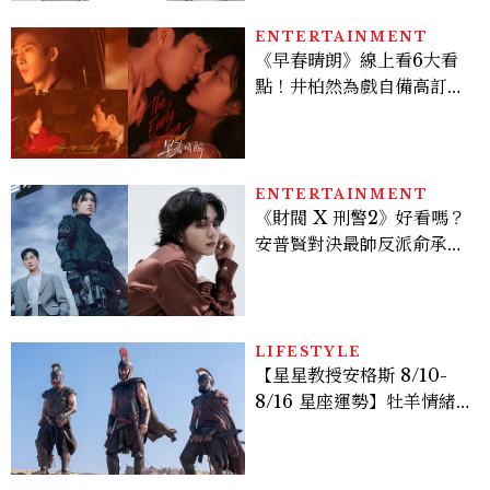
ENTERTAINMENT
《早春晴朗》線上看6大看
點！井柏然為戲自備高訂，
孫千苦等地下戀轉正，雨夜
激吻獲讚慾感天花板
ENTERTAINMENT
《財閥 X 刑警2》好看嗎？
安普賢對決最帥反派俞承
豪，鄭恩彩接棒女主，開專
機、刷黑卡，用錢輾壓罪犯
的陳利手回來了，這次能玩
多大？
LIFESTYLE
【星星教授安格斯 8/10-
8/16 星座運勢】牡羊情緒
變敏感，雙子人際吸引力爆
棚