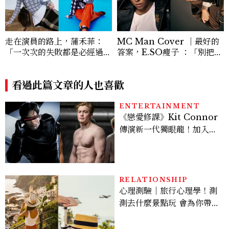
走在演員的路上，蒲禾菲：
MC Man Cover ｜最好的
「一次次的失敗都是必經過
答案，E.SO瘦子 ：「別把自
程，必須要經過那些練習，才
己想得太重要，你能做的，就
能做得好。」
是繼續往前。 」
看過此篇文章的人也喜歡
ENTERTAINMENT
《戀愛修課》Kit Connor
傳演新一代獨眼龍！加入新
版《X戰警》，可望搭檔
Sadie Sink
RELATIONSHIP
心理測驗｜旅行心理學！測
測去什麼景點玩 會為你帶來
好運