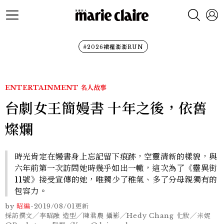
#2026裙襬澎澎RUN
ENTERTAINMENT
名人故事
台劇女王簡嫚書 十年之後，依舊
燦爛
時光肯定在嫚書身上忘記留下痕跡，空靈清新的樣貌，與
六年前第一次訪問她時幾乎如出一轍，這次為了《靈異街
11號》接受宣傳的她，唯獨少了稚氣、多了分母親獨有的
包容力。
by
昭編
-
2019/08/01
更新
採訪撰文╱李昭融 造型╱陳君農 攝影╱Hedy Chang 化妝╱米妮