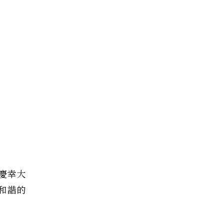
慶幸大
和諧的