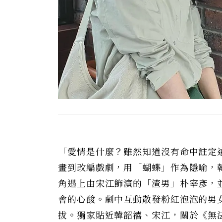
「愛情是什麼？雖然知道沒有命中註定
畫到改編戲劇，用「蝴蝶」作為隱喻，
角遇上由宋江飾演的「渣男」朴宰彥，
會的心酸。劇中互動散發粉紅泡泡的男
拔。獨家貼近韓韶禧、宋江，關於《無