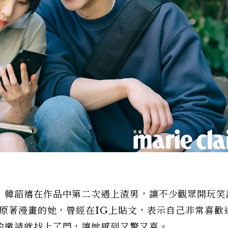
，韓韶禧在作品中第二次遇上渣男，讓不少觀眾開玩笑
過原著漫畫的她，曾經在IG上貼文，表示自己非常喜歡
的邀請就找上了門，讓她感到又驚又喜。