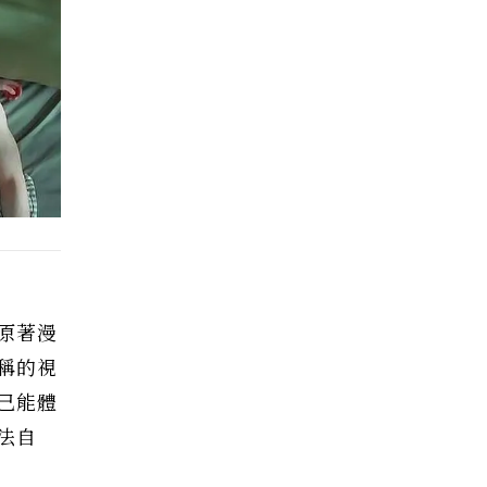
原著漫
稱的視
己能體
法自