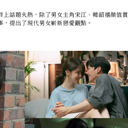
群上話題火熱，除了男女主角宋江、韓韶禧顏值
事，提出了現代男女嶄新戀愛觀點。