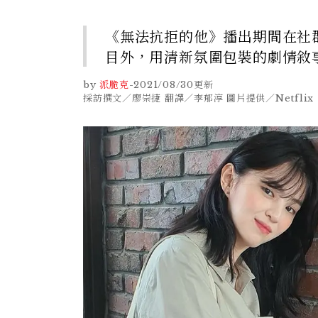
《無法抗拒的他》播出期間在社
目外，用清新氛圍包裝的劇情敘
by
派脆克
-
2021/08/30
更新
採訪撰文／廖崇捷 翻譯／李郁淳 圖片提供／Netflix