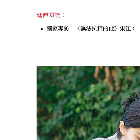
延伸閱讀：
獨家專訪｜《無法抗拒的他》宋江：