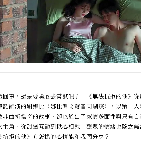
這回事，還是要勇敢去嘗試吧？」《無法抗拒的他》從
韓韶飾演的劉娜比（娜比韓文發音同蝴蝶），以第一人
並非曲折離奇的故事，卻也道出了感情多面性與只有自
女主角，從甜蜜互動到揪心相懟，觀眾的情緒也隨之無
法抗拒的他》有怎樣的心情能和我們分享？