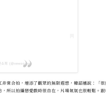
ᅡᆫ소희 (@xeesoxee)
江非常合拍，增添了觀眾的無限遐想，韓韶禧說：「很
仿，所以拍攝戀愛戲時很自在，片場氣氛也很輕鬆。跟