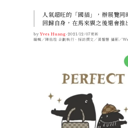
人氣超旺的「國插」，辦展覽同
回歸自身，在馬來貘之後還會推
by
Yves Huang
-
2021/12/07
更新
編輯／陳佑瑄 企劃執行、採訪撰文／黃馨慧 攝影／Wesli