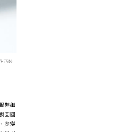
印花西裝
服裝細
貘圓圓
、腿變