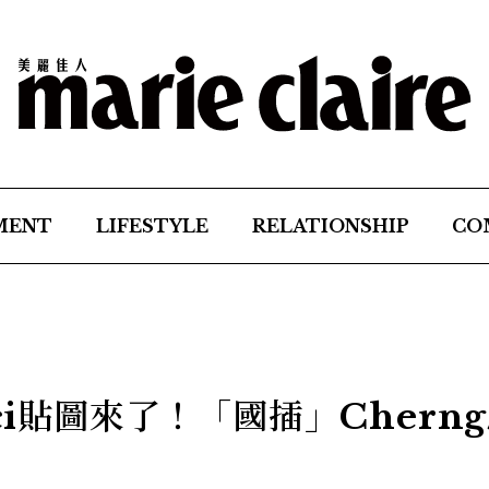
MENT
LIFESTYLE
RELATIONSHIP
CO
ci貼圖來了！「國插」Chern