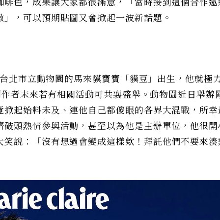
咖啡色，成果讓大家都很滿意，「當時接到這個合作邀
傲」，可以預期貼圖又會掀起一波新話題。
去年台北市立動物園的馬來貘寶寶「貘豆」出生，他就極
e創作者未來若有相關活動可共襄盛舉。動物園近日舉辦
竟掀起始料未及、連他自己都傻眼的各界大混戰，所幸
擠破頭熱情參與活動，甚至以為他是主辦單位，他很開
大笑說：「沒有想過會變成這樣欸！拜託他們不要來湊