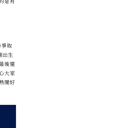
約是有
力爭取
剛出生
最後還
心大家
熱鬧好