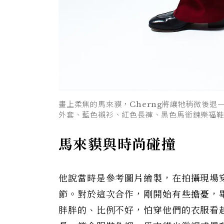
畫上柔焦的馬來貘，Cherng將讓牠稍微後退一點
外套、藍色襯衫、紅色長褲、黑色馬銜鍊樂福鞋，al
馬來貘與時尚碰撞
他說當時是參考圖片繪製，在拍攝現場
節。對於這次合作，剛開始有些擔憂，
胖胖的、比例不好，怕穿他們的衣服看