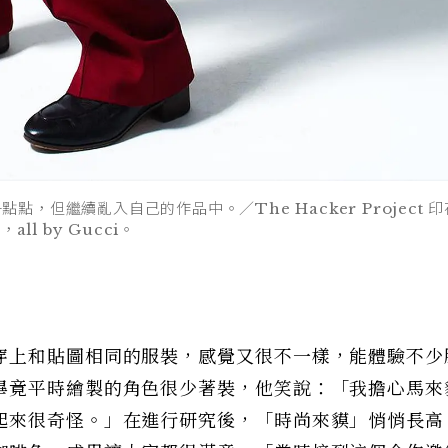
點，但繼續亂入自己的作品中。／The Hacker Project 
l by Gucci。
穿上和貼圖相同的服裝，感覺又很不一樣，能體驗不少
畢竟平時繪製的角色很少著裝，他笑說：「我擔心馬來
起來很奇怪。」在進行研究後，「時尚來貘」悄悄長高