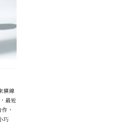
來貘線
，最近
接合作，
小巧