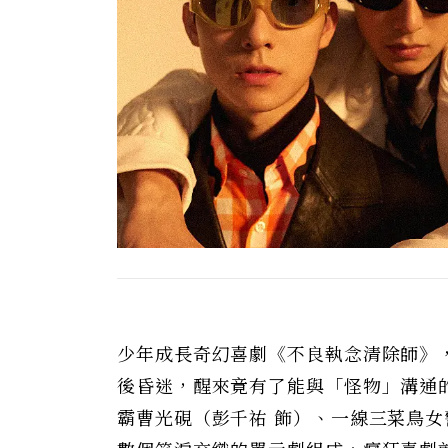
少年成長奇幻喜劇《不良執念清除師》
後昏迷，醒來竟有了能與「怪物」溝通
霸曹光硯（彭千祐 飾）、一線三菜鳥女