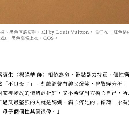
厚底皮鞋，all by Louis Vuitton。 彭千祐：紅色格
rada；黑色高領上衣，COS。
葉寶生（楊謹華 飾）相依為命，帶點暴力特質、個性
然「不良母子」，對戲溫馨有趣又爆笑，曾敬驊分析：
對家裡變故的情緒消化好，又不希望對方擔心自己，所
難過又最堅強的人就是媽媽，滿心疼她的；像蒲一永看
，母子倆個性其實很像。」