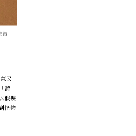
紋襯
霸氣又
「蒲一
以假裝
到怪物