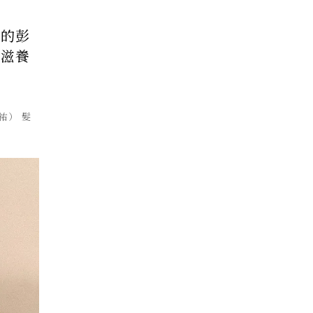
感的彭
劇滋養
祐） 髮