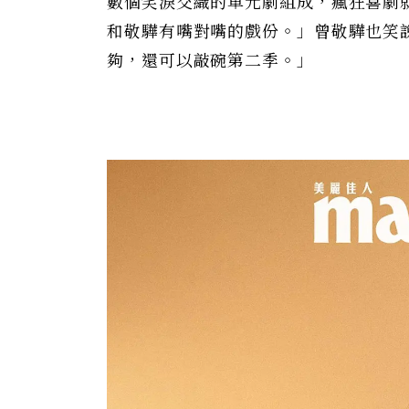
數個笑淚交織的單元劇組成，瘋狂喜劇
和敬驊有嘴對嘴的戲份。」曾敬驊也笑
夠，還可以敲碗第二季。」