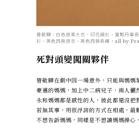
曾敬驊：白色皮革大衣、印花襯衫、寬鬆丹寧長褲、黑色
衫、黑色西裝皮衣、黑色西裝長褲，all by P
死對頭變闖關夥伴
曾敬驊在劇中因一場意外，只能與媽媽
豪邁的媽媽，加上中二病兒子，兩人儼
永和媽媽都是感性的人，彼此都還沒把
若無其事，用很浮誇的方式在相處，最
不想告訴媽媽，同樣是不想讓媽媽操心