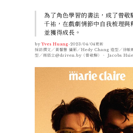
為了角色學習的書法，成了曾敬
千祐，在戲劇情節中自我梳理與
並獲得成長。
by
Yves Huang
-
2023/04/04
更新
採訪撰文／黃馨慧 攝影／Hedy Chang 造型／徐敏
型／兩佰立@driven.by（曾敬驊）、 Jacobs Hsie