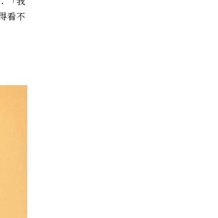
：「我
得看不