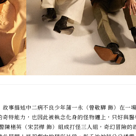
，故事描述中二病不良少年蒲一永（曾敬驊 飾）在一
的奇特能力，也因此被執念化身的怪物纏上，只好與醫
警陳楮英（宋芸樺 飾）組成打怪三人組，奇幻冒險的