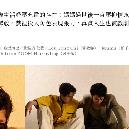
驊生活紓壓充電的存在；媽媽過世後一直壓抑情
釋放。戲裡投入角色表現張力，真實人生也被戲
軒 造型助理／黃雅琄 化妝／Lou Feng Chi（曾敬驊）、Mumu（彭千
h from ZOOM Hairstyling（彭千祐）