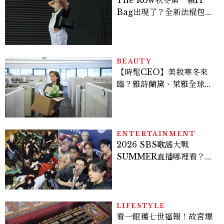
Bag出現了？全新法棍包
「Alma」，極簡控又要開
始排隊了
BEAUTY
【時髦CEO】美妝寒冬來
臨？雅詩蘭黛、萊雅全球裁
員＋關閉官網，下一步計畫
曝光
ENTERTAINMENT
2026 SBS歌謠大戰
SUMMER直播哪裡看？
Stray Kids、ATEEZ等
28組卡司、線上播出時間一
次看
LIFESTYLE
看一眼獲七世福報！故宮爆