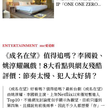
IP「ONE ONE ZERO
SEVEN」，打造療癒系快
樂狗狗主題房！全台獨家客
房、聯名好禮一次收藏
ENTERTAINMENT
mc愛追劇
《成名在望》值得追嗎？李國毅、
姚淳耀飆戲！8大看點與網友殘酷
評價：節奏太慢、犯人太好猜？
《成名在望》好看嗎？值得追嗎？最新台劇《成名在望》
由姚淳耀、李國毅主演，上架Netflix以來僅短暫進入
Top10，不過網友討論度似乎顯示為觀望，目前只播到
第四集，且據說有前後兩季，因此不少人都想要「存」一