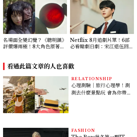
名場面全變幻覺？《聰明鎮》
Netflix 8月追劇片單！6部
評價爆兩極！8大角色原著差
必看韓劇日劇：宋江退伍回歸
異：台版富江獨缺「這技
《四手聯彈，兩首奏鳴曲》、
能」、黑衣少年神顏是他，血
丁海寅《我的荒糖戀愛》
玉果邏輯翻車
看過此篇文章的人也喜歡
RELATIONSHIP
心理測驗｜旅行心理學！測
測去什麼景點玩 會為你帶來
好運
FASHION
The Row秋冬第一顆IT