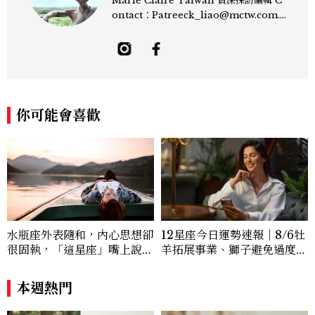
Marie Claire Taiwan 資深採訪編輯 C
ontact：Patreeck_liao@mctw.com.t
w 擅長捕捉當代文化與時尚交會的瞬間，以
敏銳的觀察力與敘事能力，撰寫出兼具深度
與美感的專題內容，長期關注亞洲娛樂、人
物專訪、流行風格與 LGBTQ 多元議題。
曾專訪多位影視與音樂領域的代表人物，擅
長以細膩視角挖掘藝人內在的故事與蛻變。
你可能會喜歡
除了平面編輯，他也涉足影像企劃、封面製
作等，能靈活整合內容與視覺，打造具感染
力的跨平台敘事語言。認為好的內容不僅是
記錄時代，更是溫柔的行動——在每一段訪
談與每一篇文章裡，留下值得反覆回味的
光。
水瓶座外表隨和，內心思想卻
12星座今日運勢速報｜8/6牡
很固執，「這星座」嘴上說都
羊拓展事業、獅子避免過度借
可以，最後還是照自己的方式
貸
選！12星座最難被改變的一
本週熱門
面