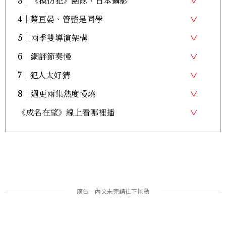
3｜《模仿犯》團隊、日本攝影
4｜蔡亘晏、管罄是同學
5｜兩季雙導演架構
6｜網評節奏慢
7｜犯人太好猜
8｜週更兩集熱度慢燒
《成名在望》線上看哪裡播