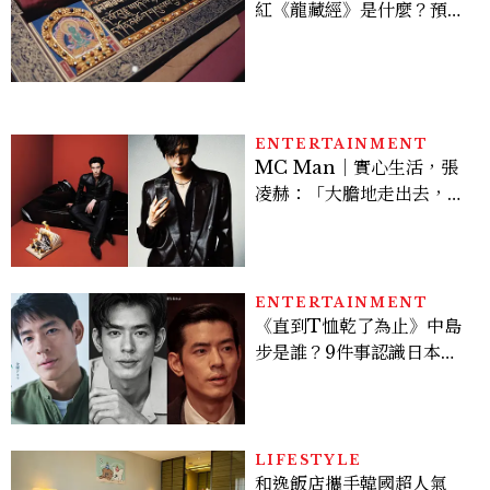
紅《龍藏經》是什麼？預約
＆參觀攻略一次看
ENTERTAINMENT
MC Man｜實心生活，張
凌赫：「大膽地走出去，不
會後悔的。 」
ENTERTAINMENT
《直到T恤乾了為止》中島
步是誰？9件事認識日本
「昭和臉」男星：大文豪玄
孫、《地獄占星師》關鍵人
物
LIFESTYLE
和逸飯店攜手韓國超人氣