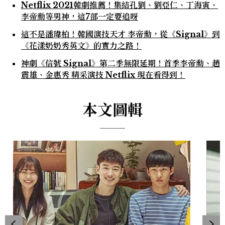
Netflix 2021韓劇推薦！集結孔劉、劉亞仁、丁海寅、
李帝勳等男神，這7部一定要追呀
這不是潘瑋柏！韓國演技天才 李帝勳，從《Signal》到
《花漾奶奶秀英文》的實力之路！
神劇《信號 Signal》第二季無限延期！首季李帝勳、趙
震雄、金惠秀 精采演技 Netflix 現在看得到！
本文圖輯