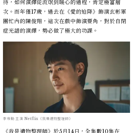
待，如何演繹從流氓到暖心的過程，肯定極富層
次。而年僅17歲，過去在《愛的迫降》飾演玄彬軍
團忙內的陳俊翔，這次在戲中飾演要角，對於自閉
症光譜的演繹，勢必做了極大的功課。
李帝勳 主演 Netflix《我是遺物整理師》
《我是遺物整理師》於5月14日，全集數10集在