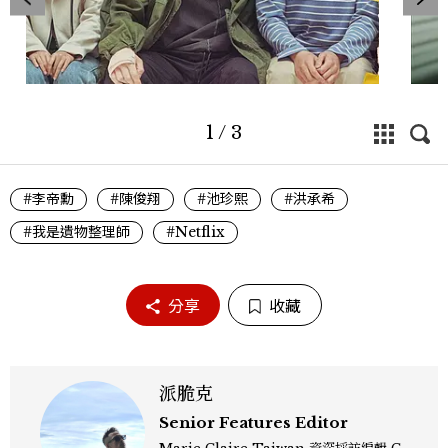
1
/
3
#李帝勳
#陳俊翔
#池珍熙
#洪承希
#我是遺物整理師
#Netflix
分享
收藏
派脆克
Senior Features Editor