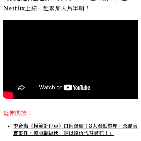
Netflix上線，趕緊加入片單啊！
延伸閱讀：
李帝勳《模範計程車》口碑爆棚！3大看點整理，改編真
實事件，韓版蝙蝠俠「請以復仇代替尋死！」