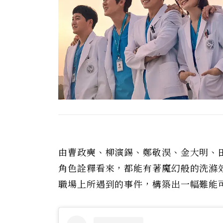
由曹政奭、柳演錫、鄭敬淏、金大明、
角色詮釋看來，都能有著魔幻般的洗滌
職場上所遇到的事件，構築出一幅難能