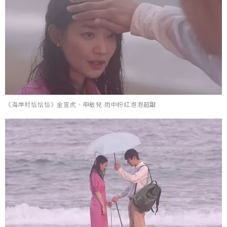
《海岸村恰恰恰》金宣虎、申敏兒 雨中粉紅泡泡超甜