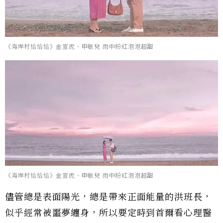
《海岸村恰恰恰》金宣虎、申敏兒 雨中粉紅泡泡超甜
《海岸村恰恰恰》金宣虎、申敏兒 雨中粉紅泡泡超甜
儘管總是表面陽光，總是帶來正面能量的洪班長，
似乎經常被噩夢纏身，所以要定時到首爾看心理醫