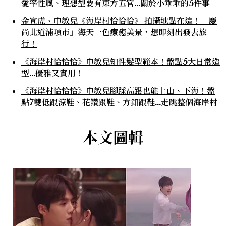
愛率性風、理想型要有東方五官…關於小乖乖的5件事
金宣虎、申敏兒《海岸村恰恰恰》 拍攝地點在這！「慶
尚北道浦項市」海天一色療癒美景，想即刻出發去旅
行！
《海岸村恰恰恰》申敏兒知性髮型範本！盤點5大日常造
型…優雅又實用！
《海岸村恰恰恰》申敏兒腳踩高跟也能上山、下海！盤
點7雙低跟涼鞋、花鑽跟鞋、方釦跟鞋…走跳整個海岸村
本文圖輯