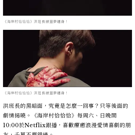
《海岸村恰恰恰》洪班長被噩夢纏身！
《海岸村恰恰恰》洪班長被噩夢纏身！
洪班長的黑暗面，究竟是怎麼一回事？只等後面的
劇情揭曉。《海岸村恰恰恰》每周六、日晚間
10:00於Netflix跟播，喜歡療癒浪漫愛情喜劇的朋