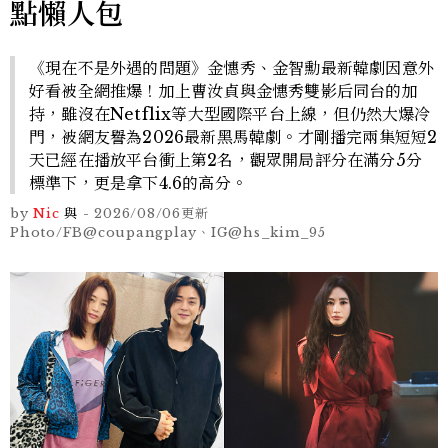
點懶人包
《現在不是外遇的問題》金憓秀、金智勳最新韓劇因意外
好看被全網推爆！加上曹汝貞與金憓秀雙影后同台的加
持，雖沒在Netflix等大型國際平台上線，但仍然大爆冷
門，被網友譽為2026最新黑馬韓劇。才剛播完兩集短短2
天已經在播放平台衝上第2名，觀眾開局評分在滿分5分
標準下，更是拿下4.6的高分。
by
Nic
與
-
2026/08/06
更新
Photo/FB@coupangplay、IG@hs_kim_95