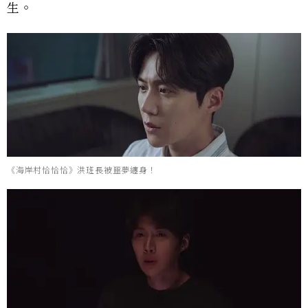
生。
《海岸村恰恰恰》洪班長被噩夢纏身！