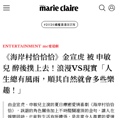
#2026裙襬澎澎RUN
ENTERTAINMENT
mc愛追劇
《海岸村恰恰恰》金宣虎 被 申敏
兒 醉後撲上去！浪漫VS現實「人
生總有風雨，順其自然就會多些樂
趣！」
由金宣虎、申敏兒主演的夏日療癒愛情喜劇《海岸村恰恰
恰》，詼諧的角色關係加上不時醍醐灌頂的金句，讓人在
娛樂同時，也能對生活有所體悟，是非常令人激賞的愛情