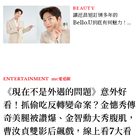
BEAUTY
讓池昌旭訂情多年的
Bello.U到底有何魅力！揭
密男神發光乳霜～「肽光透
亮緊緻霜」如何打造日不落
的透亮肌，熬夜拍戲不顯疲
倦感，超神！
ENTERTAINMENT
mc愛追劇
《現在不是外遇的問題》意外好
看！抓偷吃反轉變命案？金憓秀傳
奇美腿被讚爆、金智勳大秀腹肌，
曹汝貞雙影后飆戲，線上看7大看