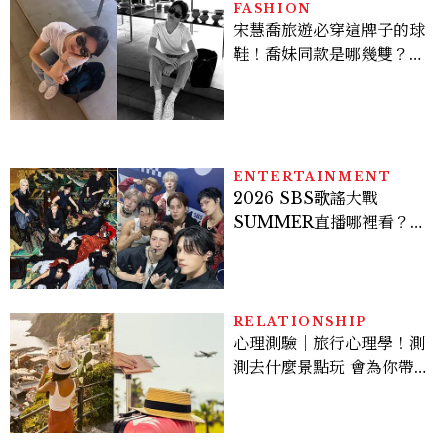
FASHION
宋慧喬旅遊必穿這牌子的球
鞋！喬妹同款是哪幾雙？
AUTRY究竟有什麼魅力讓
她愛上？
ENTERTAINMENT
2026 SBS歌謠大戰
SUMMER直播哪裡看？
Stray Kids、ATEEZ等
28組卡司、線上播出時間一
次看
RELATIONSHIP
心理測驗｜旅行心理學！測
測去什麼景點玩 會為你帶來
好運