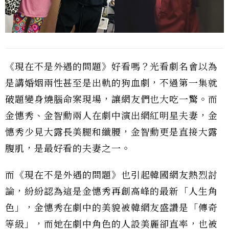
《現在不是外遇的問題》好看嗎？光看劇名會以為
是講婚姻兩性甚至是出軌的狗血劇，不過第一集就
破題變身燒腦命案現場，讓網友們也大吃一驚。而
金憓秀、金智勳兩人在劇中演出網紅明星夫妻，金
憓秀少見大露長美腿和纖腰，金智勳更是直接大露
腹肌，是最好看的夫妻之一。
而《現在不是外遇的問題》也引起韓國網友熱烈討
論，紛紛認為這是金憓秀再創高峰的最新「人生角
色」，金憓秀在劇中的美貌被韓網友盛讚是「傳奇
等級」，而她在劇中角色的人設美麗卻直率，也被