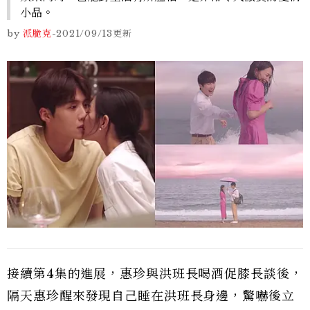
小品。
by
派脆克
-
2021/09/13
更新
接續第4集的進展，惠珍與洪班長喝酒促膝長談後，
隔天惠珍醒來發現自己睡在洪班長身邊，驚嚇後立