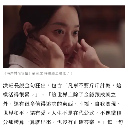
《海岸村恰恰恰》金宣虎 捧臉殺全融化了！
洪班長說金句狂出，包含「凡事不要斤斤計較，這
樣活得很累。」、「這世界上除了金錢跟成就之
外，還有很多值得追求的東西，幸福、自我實現、
世界和平，還有愛。人生不是在代公式，不像微積
分那樣算一算就出來，也沒有正確答案 。」每一句