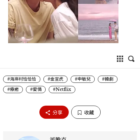
#海岸村恰恰恰
#金宣虎
#申敏兒
#韓劇
#療癒
#愛情
#Netflix
分享
收藏