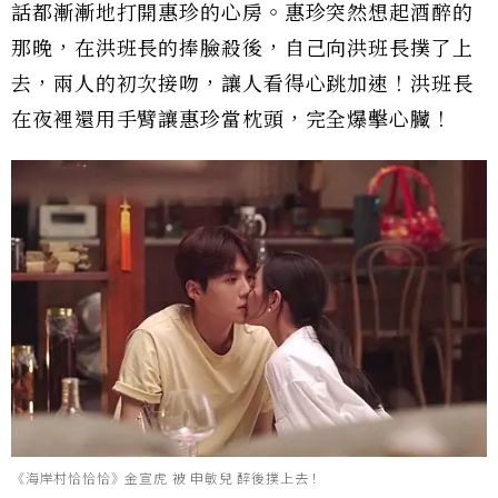
話都漸漸地打開惠珍的心房。惠珍突然想起酒醉的
那晚，在洪班長的捧臉殺後，自己向洪班長撲了上
去，兩人的初次接吻，讓人看得心跳加速！洪班長
在夜裡還用手臂讓惠珍當枕頭，完全爆擊心臟！
《海岸村恰恰恰》金宣虎 被 申敏兒 醉後撲上去！