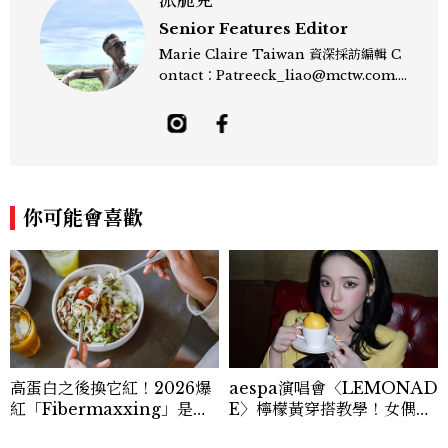
派脆克
Senior Features Editor
Marie Claire Taiwan 資深採訪編輯 C
ontact：Patreeck_liao@mctw.com.t
w 擅長捕捉當代文化與時尚交會的瞬間，以
敏銳的觀察力與敘事能力，撰寫出兼具深度
與美感的專題內容，長期關注亞洲娛樂、人
物專訪、流行風格與 LGBTQ 多元議題。
曾專訪多位影視與音樂領域的代表人物，擅
長以細膩視角挖掘藝人內在的故事與蛻變。
你可能會喜歡
除了平面編輯，他也涉足影像企劃、封面製
作等，能靈活整合內容與視覺，打造具感染
力的跨平台敘事語言。認為好的內容不僅是
記錄時代，更是溫柔的行動——在每一段訪
談與每一篇文章裡，留下值得反覆回味的
光。
高蛋白之後換它紅！2026爆
aespa演唱會〈LEMONAD
紅「Fibermaxxing」是什
E〉檸檬黃穿搭教學！女偶像
麼？一天30g纖維，原來不用
3招搭法、Karina同款造型