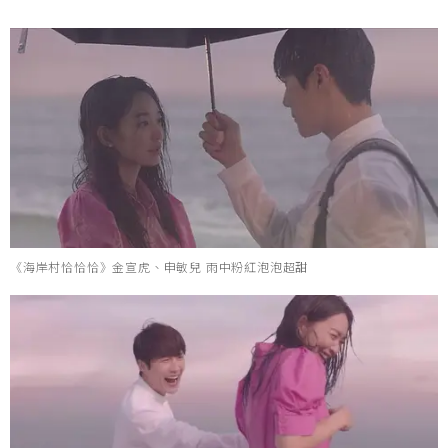
《海岸村恰恰恰》金宣虎、申敏兒 雨中粉紅泡泡超甜