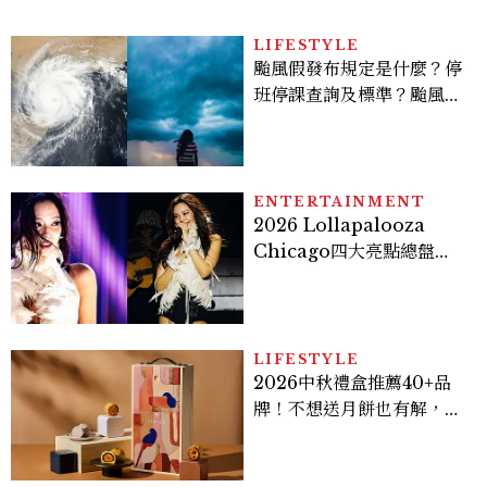
LIFESTYLE
颱風假發布規定是什麼？停
班停課查詢及標準？颱風假
有薪水嗎、可否拒絕上班？
ENTERTAINMENT
2026 Lollapalooza
Chicago四大亮點總盤
點， JENNIE、 CORTIS
登台，K-POP擄獲全球！
LIFESTYLE
2026中秋禮盒推薦40+品
牌！不想送月餅也有解，送
長輩、送客戶一次挑