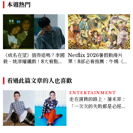
狂吃菜
必跟上
本週熱門
《成名在望》值得追嗎？李國
Netflix 2026暑假動漫片
毅、姚淳耀飆戲！8大看點與
單！8部必看推薦：牛媽《黃
網友殘酷評價：節奏太慢、犯
泉使者》、洗版社群《尼古喵
人太好猜？
喵》等話題新作一次追
看過此篇文章的人也喜歡
ENTERTAINMENT
走在演員的路上，蒲禾菲：
「一次次的失敗都是必經過
程，必須要經過那些練習，
才能做得好。」