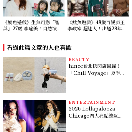
《魷魚遊戲》生無可戀「智
《魷魚遊戲》48歲百變戲王
英」27歲 李瑜美！自然演技
李政宰 超迷人！出道28年為
惹眼淚「去莫希托(mojito)
戲打造外型不怕苦，魯蛇、硬
喝杯馬爾地夫」這句台詞超經
漢都OK，可壯可瘦太敬業！
典！
看過此篇文章的人也喜歡
BEAUTY
hince台北快閃店回歸！
「Chill Voyage」夏季限
定系列登場，夢幻海洋藍空
間、限定彩妝、DIY吊飾一
次體驗
ENTERTAINMENT
2026 Lollapalooza
Chicago四大亮點總盤
點， JENNIE、 CORTIS
登台，K-POP擄獲全球！