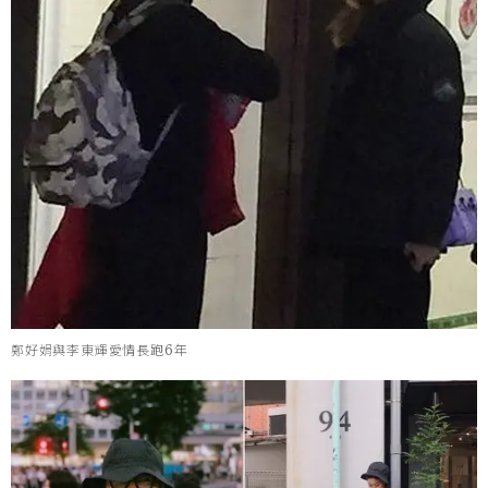
鄭好娟與李東輝愛情長跑6年