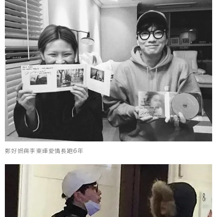
鄭好娟與李東輝愛情長跑6年