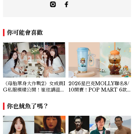
敏銳的觀察力與敘事能力，撰寫出兼具深度
與美感的專題內容，長期關注亞洲娛樂、人
物專訪、流行風格與 LGBTQ 多元議題。
曾專訪多位影視與音樂領域的代表人物，擅
長以細膩視角挖掘藝人內在的故事與蛻變。
你可能會喜歡
除了平面編輯，他也涉足影像企劃、封面製
作等，能靈活整合內容與視覺，打造具感染
力的跨平台敘事語言。認為好的內容不僅是
記錄時代，更是溫柔的行動——在每一段訪
談與每一篇文章裡，留下值得反覆回味的
光。
《母胎單身大作戰2》女成員I
2026星巴克MOLLY聯名8/
G私服模樣公開！崔玹諝溫柔
10開賣！POP MART 6款
系歐膩粉絲飆漲、金秀炫竟是
杯袋價格、草莓布蕾星冰樂一
低調千金？
次看
你也魷魚了嗎？