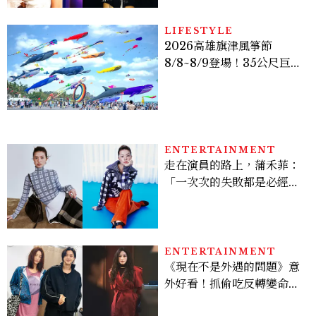
LIFESTYLE
2026高雄旗津風箏節
8/8~8/9登場！35公尺巨大
鯨魚首度放飛、豐富親子活
動時間懶人包
ENTERTAINMENT
走在演員的路上，蒲禾菲：
「一次次的失敗都是必經過
程，必須要經過那些練習，
才能做得好。」
ENTERTAINMENT
《現在不是外遇的問題》意
外好看！抓偷吃反轉變命
案？金憓秀傳奇美腿被讚