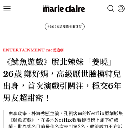
#2026裙襬澎澎RUN
ENTERTAINMENT
mc愛追劇
《魷魚遊戲》脫北辣妹「姜曉」
26歲 鄭好娟，高級厭世臉模特兒
出身，首次演戲引關注，穩交6年
男友超甜密！
由李政宰、朴海秀主演，孔劉客串的Netflix原創影集
《魷魚遊戲》，在各地Netflix收看排行榜上創下好成
績。世界排名目前最佳名次來到第2名，韓流威力不在話