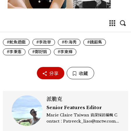
#魷魚遊戲
#李政宰
#朴海秀
#魏嘏雋
#李秉憲
#鄭好娟
#李東輝
分享
收藏
派脆克
Senior Features Editor
Marie Claire Taiwan 資深採訪編輯 C
ontact：Patreeck_liao@mctw.com.t
w 擅長捕捉當代文化與時尚交會的瞬間，以