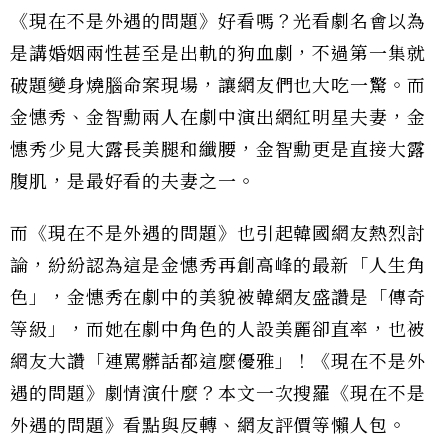
《現在不是外遇的問題》好看嗎？光看劇名會以為
是講婚姻兩性甚至是出軌的狗血劇，不過第一集就
破題變身燒腦命案現場，讓網友們也大吃一驚。而
金憓秀、金智勳兩人在劇中演出網紅明星夫妻，金
憓秀少見大露長美腿和纖腰，金智勳更是直接大露
腹肌，是最好看的夫妻之一。
而《現在不是外遇的問題》也引起韓國網友熱烈討
論，紛紛認為這是金憓秀再創高峰的最新「人生角
色」，金憓秀在劇中的美貌被韓網友盛讚是「傳奇
等級」，而她在劇中角色的人設美麗卻直率，也被
網友大讚「連罵髒話都這麼優雅」！《現在不是外
遇的問題》劇情演什麼？本文一次搜羅《現在不是
外遇的問題》看點與反轉、網友評價等懶人包。