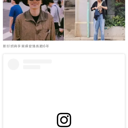
鄭好娟與李東輝愛情長跑6年