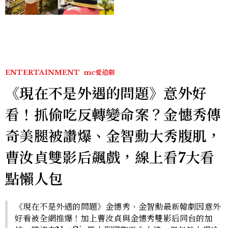
ENTERTAINMENT
mc愛追劇
《現在不是外遇的問題》意外好
看！抓偷吃反轉變命案？金憓秀傳
奇美腿被讚爆、金智勳大秀腹肌，
曹汝貞雙影后飆戲，線上看7大看
點懶人包
《現在不是外遇的問題》金憓秀、金智勳最新韓劇因意外
好看被全網推爆！加上曹汝貞與金憓秀雙影后同台的加