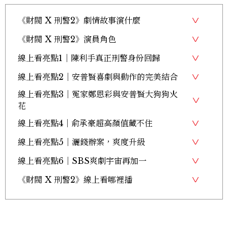
《財閥 X 刑警2》劇情故事演什麼
《財閥 X 刑警2》演員角色
線上看亮點1｜陳利手真正刑警身份回歸
線上看亮點2｜安普賢喜劇與動作的完美結合
線上看亮點3｜冤家鄭恩彩與安普賢大狗狗火
花
線上看亮點4｜俞承豪超高顏值藏不住
線上看亮點5｜灑錢辦案，爽度升級
線上看亮點6｜SBS爽劇宇宙再加一
《財閥 X 刑警2》線上看哪裡播