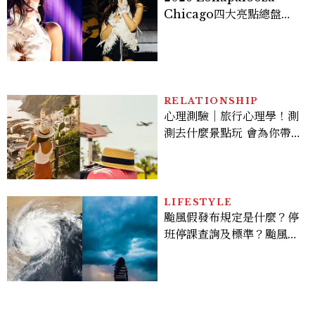
Chicago四大亮點總盤
點， JENNIE、 CORTIS
登台，K-POP擄獲全球！
RELATIONSHIP
心理測驗｜旅行心理學！測
測去什麼景點玩 會為你帶來
好運
LIFESTYLE
颱風假發布規定是什麼？停
班停課查詢及標準？颱風假
有薪水嗎、可否拒絕上班？