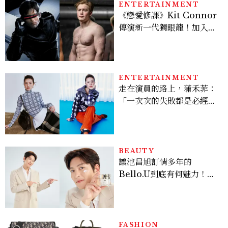
ENTERTAINMENT
《戀愛修課》Kit Connor
傳演新一代獨眼龍！加入新
版《X戰警》，可望搭檔
Sadie Sink
ENTERTAINMENT
走在演員的路上，蒲禾菲：
「一次次的失敗都是必經過
程，必須要經過那些練習，
才能做得好。」
BEAUTY
讓池昌旭訂情多年的
Bello.U到底有何魅力！揭
密男神發光乳霜～「肽光透
亮緊緻霜」如何打造日不落
的透亮肌，熬夜拍戲不顯疲
倦感，超神！
FASHION