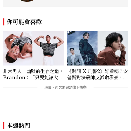
你可能會喜歡
非常男人｜幽默的生存之道，
《財閥 X 刑警2》好看嗎？安
Brandon：「只要能讓大家
普賢對決最帥反派俞承豪，鄭
笑，我們就有機會玩在一起，
恩彩接棒女主，開專機、刷黑
讓敵人成為朋友。」
卡，用錢輾壓罪犯的陳利手回
來了，這次能玩多大？
本週熱門