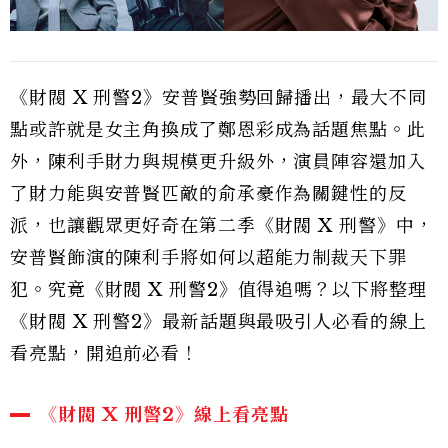
《財閥 X 刑警2》安普賢強勢回歸播出，最大不同
點或許就是女主角換成了鄭恩彩成為話題焦點。此
外，陳利手財力與規模更升級外，演員陣容還加入
了財力能與安普賢匹敵的俞承豪作為關鍵性的反
派，也讓觀眾更好奇在第二季《財閥 X 刑警》中，
安普賢飾演的陳利手將如何以超能力制裁天下罪
犯。究竟《財閥 X 刑警2》值得追嗎？以下將整理
《財閥 X 刑警2》最新話題與最吸引人必看的線上
看亮點，開追前必看！
《財閥 X 刑警2》線上看亮點