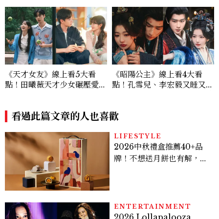
《天才女友》線上看5大看
《昭陽公主》線上看4大看
點！田曦薇天才少女碾壓愛因
點！孔雪兒、李宏毅又睡又鬥
斯坦？胡一天再現《小美好》
趕進度，清冷狀元告上荒淫公
校園男神
主
看過此篇文章的人也喜歡
LIFESTYLE
2026中秋禮盒推薦40+品
牌！不想送月餅也有解，送
長輩、送客戶一次挑
ENTERTAINMENT
2026 Lollapalooza