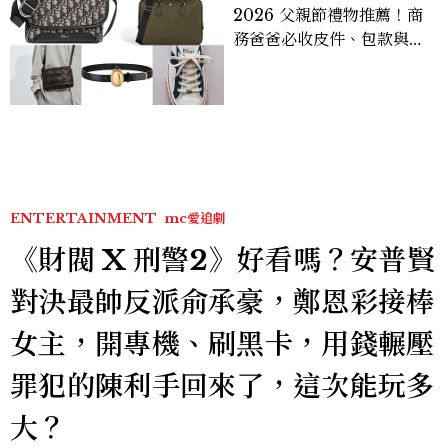
2026 父親節禮物推薦！商
務爸爸必收皮件、包款與鞋
履一次看
ENTERTAINMENT
mc愛追劇
《財閥 X 刑警2》好看嗎？安普賢
對決最帥反派俞承豪，鄭恩彩接棒
女主，開專機、刷黑卡，用錢輾壓
罪犯的陳利手回來了，這次能玩多
大？