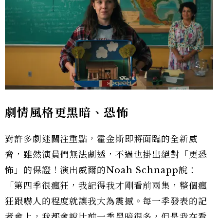
劇情風格更黑暗、恐怖
對許多劇迷關注重點，霍金斯即將面臨的全新威
脅，雖然演員們無法劇透，不過也掛出絕對「更恐
怖」的保證！演出威爾的Noah Schnapp說：
「第四季很瘋狂，我記得我才剛看前兩集，整個瘋
狂跟嚇人的程度就讓我大為震撼。每一季發表的記
者會上，我都會說比前一季黑暗很多，但是我在看