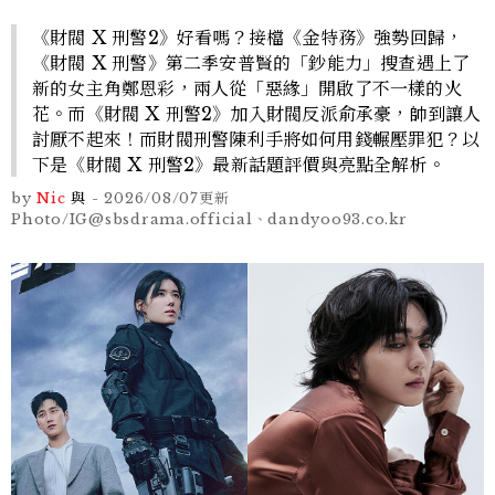
《財閥 X 刑警2》好看嗎？接檔《金特務》強勢回歸，
《財閥 X 刑警》第二季安普賢的「鈔能力」搜查遇上了
新的女主角鄭恩彩，兩人從「惡緣」開啟了不一樣的火
花。而《財閥 X 刑警2》加入財閥反派俞承豪，帥到讓人
討厭不起來！而財閥刑警陳利手將如何用錢輾壓罪犯？以
下是《財閥 X 刑警2》最新話題評價與亮點全解析。
by
Nic
與
-
2026/08/07
更新
Photo/IG@sbsdrama.official、dandyoo93.co.kr