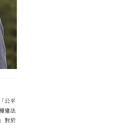
「公平
種違法
」對於