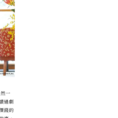
煥然一
讀過劇
價錢的