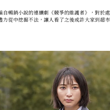
編自暢銷小說的連續劇《競爭的維護者》，對於
盡力從中挖掘不法，讓人看了之後或許大家到超