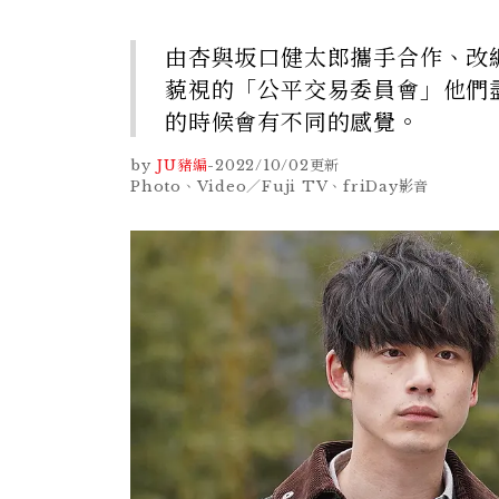
由杏與坂口健太郎攜手合作、改
藐視的「公平交易委員會」他們
的時候會有不同的感覺。
by
JU豬編
-
2022/10/02
更新
Photo、Video／Fuji TV、friDay影音