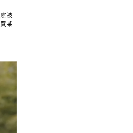
處處被
市買菜