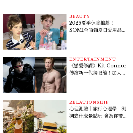
BEAUTY
2026夏季保養推薦！
SOMI全昭彌夏日愛用品公
開，防曬、護髮、止汗、頭
皮保養10款好物一次看
ENTERTAINMENT
《戀愛修課》Kit Connor
傳演新一代獨眼龍！加入新
版《X戰警》，可望搭檔
Sadie Sink
RELATIONSHIP
心理測驗｜旅行心理學！測
測去什麼景點玩 會為你帶來
好運