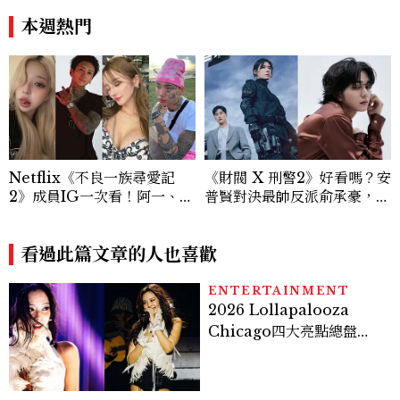
180元起輕鬆微醺
簷下禁忌戀愛天花板」
本週熱門
Netflix《不良一族尋愛記
《財閥 X 刑警2》好看嗎？安
2》成員IG一次看！阿一、彩
普賢對決最帥反派俞承豪，鄭
朱、佛祖阿里等11人背景完整
恩彩接棒女主，開專機、刷黑
介紹
卡，用錢輾壓罪犯的陳利手回
看過此篇文章的人也喜歡
來了，這次能玩多大？
ENTERTAINMENT
2026 Lollapalooza
Chicago四大亮點總盤
點， JENNIE、 CORTIS
登台，K-POP擄獲全球！