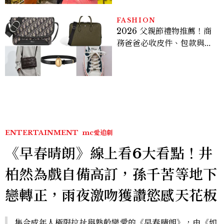
FASHION
2026 父親節禮物推薦！商
務爸爸必收皮件、包款與鞋
履一次看
ENTERTAINMENT
mc愛追劇
《早春晴朗》線上看6大看點！井
柏然為戲自備高訂，孫千苦等地下
戀轉正，雨夜激吻獲讚慾感天花板
集合成年人極限拉扯與熟齡戀愛的《早春晴朗》，由《如