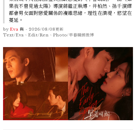
果我不曾見過太陽》導演蔣繼正執導，井柏然、孫千演繹
都會男女面對戀愛關係的複雜思緒，理性在潰堤，慾望在
蔓延。
by
Eva
與
-
2026/08/08
更新
Text/Eva、Edit/Ren、Photo/早春晴朗微博