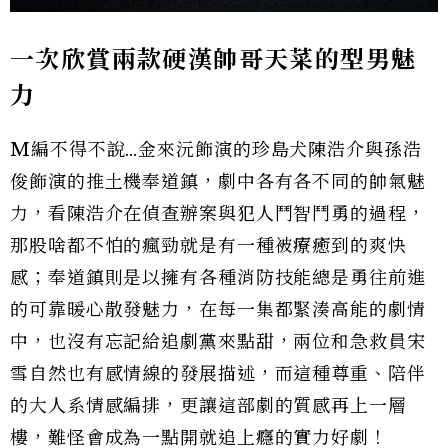
一次欣賞兩款硬漢帥哥天菜的型男魅
力
M編不得不說…金來沅飾演的珍島犬陳浩介與孫浩
俊飾演的推土機奉道鎮，劇中各有各不同的帥氣魅
力，看陳浩介在偵查辦案與犯人鬥智鬥勇的過程，
那股啥都不怕的瘋勁就是有一種被療癒到的爽快
感；奉道鎮則是以擁有各種消防技能總是勇往前進
的可靠暖心散發魅力，在每一集都緊湊高能的劇情
中，也沒有忘記給追劇黨來點甜，兩位和急救員宋
雪自然也有感情線的發展描述，而這種尊重、陪伴
的大人系情感編排，更讓這部劇的質感再上一層
樓，難怪會成為一點開就追上癮的實力好劇！