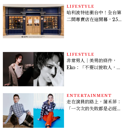
LIFESTYLE
哈利波特迷衝台中！全台第
二間專賣店在這開幕，25週
年限定周邊、托特包太值得
入手
LIFESTYLE
非常男人｜美男的條件，
Eko：「不要以貌取人，內
在與外在同樣重要。」
ENTERTAINMENT
走在演員的路上，蒲禾菲：
「一次次的失敗都是必經過
程，必須要經過那些練習，
才能做得好。」