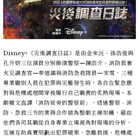
Disney+《災後調查日誌》是由金來沅、孫浩俊與
孔升妍三位演員分別飾演警察—陳浩介、消防員兼
火災調查官—奉道鎮與消防急救隊員—宋雪，三種
專業職別人員在犯罪與災難發生時，各自在緊急應
對與危機處理間穿梭履行自己職責的炙熱現場。本
劇韓文直譯「消防局旁的警察局」，透過警察、消
防、急救三方的業務合作做為整劇主線架構，藉由
他們各司其職從自身專業立場視角對現場的分析，
互補互助真實刻劃出犯罪破案、急難救援、危機處