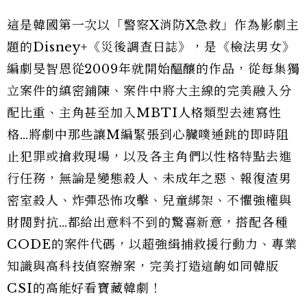
這是韓國第一次以「警察X消防X急救」作為影劇主
題的Disney+《災後調查日誌》，是《檢法男女》
編劇旻智恩從2009年就開始醞釀的作品，從每集獨
立案件的縝密鋪陳、案件中將大主線的完美融入分
配比重、主角甚至加入MBTI人格類型去速寫性
格…將劇中那些讓M編緊張到心臟噗通跳的即時阻
止犯罪或搶救現場，以及各主角們以性格特點去進
行任務，無論是變態殺人、未成年之惡、報復渣男
密室殺人、炸彈恐怖攻擊、兒童綁架、不懼強權與
財閥對抗…都給出意料不到的驚喜新意，搭配各種
CODE的案件代碼，以超強緝捕救援行動力、專業
知識與高科技偵察辦案，完美打造這齣如同韓版
CSI的高能好看寶藏韓劇！