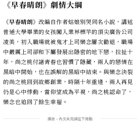
《早春晴朗》劇情大綱
《早春晴朗》
改編自作者姑娘別哭同名小說，講述
普通大學畢業的女孩闖入業界標竿的頂尖廣告公司
凌美，初入職場就被鬼才上司欒念屢次勸退，職場
中嚴厲上司卻和下屬發展出隱密的地下戀，拉扯十
年，尚之桃付諸青春也習慣了隱藏，兩人的戀情在
黑暗中開始，也在誤解的黑暗中結束。與欒念決裂
的尚之桃回到故鄉創業，時隔十年重逢，兩人再見
仍是心中悸動，當仰望成為平視，尚之桃認命了，
欒念也追回了餘生幸福。