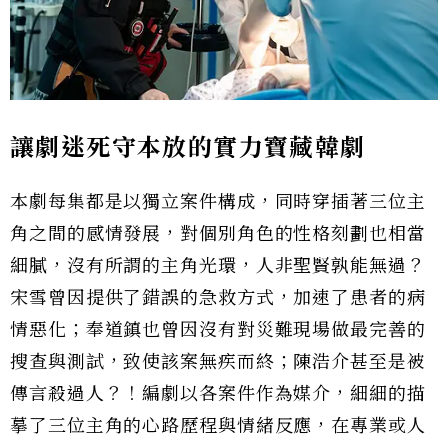
讓劇迷死守本放的實力寶藏韓劇
本劇每集都是以獨立案件構成，同時穿插著三位主
角之間的感情發展，對個別角色的性格刻劃也相當
細膩，沒有所謂的主角光環，人非聖賢孰能無過？
宋雪曾因提供了錯誤的急救方式，加速了患者的病
情惡化；奉道鎮也曾因沒有對災難現場做最完善的
搜查與測試，致使該案無疾而終；陳浩介甚至是被
傳言殺過人？！編劇以各案件作為媒介，細細的描
摹了三位主角的心路歷程與情緒反應，在專業或人