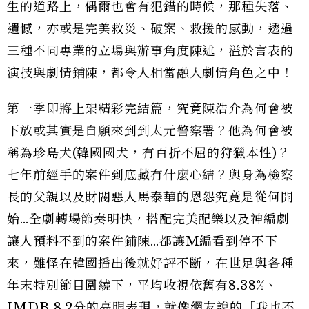
生的道路上，偶爾也會有犯錯的時候，那種失落、
遺憾，亦或是完美救災、破案、救援的感動，透過
三種不同專業的立場與辦事角度陳述，溢於言表的
演技與劇情鋪陳，都令人相當融入劇情角色之中！
第一季即將上架精彩完結篇，究竟陳浩介為何會被
下放或其實是自願來到到太元警察署？他為何會被
稱為珍島犬(韓國國犬，有百折不屈的狩獵本性)？
七年前經手的案件到底藏有什麼心結？與身為檢察
長的父親以及財閥惡人馬泰華的恩怨究竟是從何開
始…全劇轉場節奏明快，搭配完美配樂以及神編劇
讓人預料不到的案件鋪陳…都讓M編看到停不下
來，難怪在韓國播出後就好評不斷，在世足與各種
年末特別節目圍繞下，平均收視依舊有8.38%、
IMDB 8.2分的亮眼表現，就像網友說的「我也不