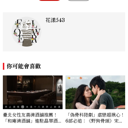
花漾543
你可能會喜歡
臺北女性友善清酒舖推薦！
「偽骨科陸劇」虐戀超揪心！
「和庵清酒舖」進駐晶華酒
6部必追：《野狗骨頭》宋威
店：首創五行心情選酒、單杯
龍、《雙軌》虞書欣演活「屋