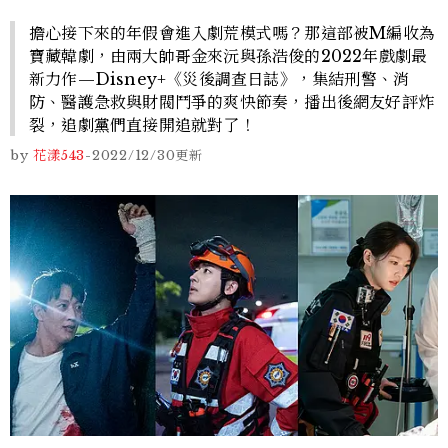
擔心接下來的年假會進入劇荒模式嗎？那這部被M編收為
寶藏韓劇，由兩大帥哥金來沅與孫浩俊的2022年戲劇最
新力作—Disney+《災後調查日誌》，集結刑警、消
防、醫護急救與財閥鬥爭的爽快節奏，播出後網友好評炸
裂，追劇黨們直接開追就對了！
by
花漾543
-
2022/12/30
更新