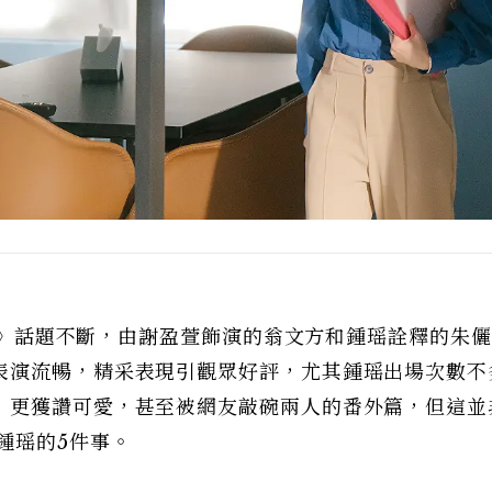
浪者》話題不斷，由謝盈萱飾演的翁文方和鍾瑶詮釋的朱
表演流暢，精采表現引觀眾好評，尤其鍾瑶出場次數不
」更獲讚可愛，甚至被網友敲碗兩人的番外篇，但這並
鍾瑶的5件事。