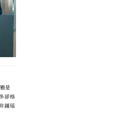
儷雅是
多卻格
非鍾瑶