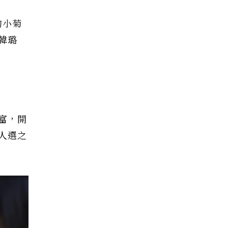
的小菊
韓璐
富，開
人選之