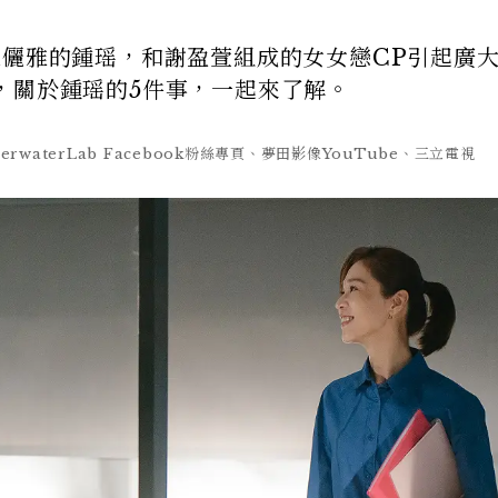
朱儷雅的鍾瑶，和謝盈萱組成的女女戀CP引起廣
，關於鍾瑶的5件事，一起來了解。
nderwaterLab Facebook粉絲專頁、夢田影像YouTube、三立電視