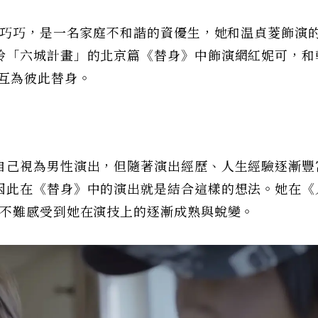
楊巧巧，是一名家庭不和諧的資優生，她和温貞菱飾演
玲「六城計畫」的北京篇《替身》中飾演網紅妮可，和
互為彼此替身。
自己視為男性演出，但隨著演出經歷、人生經驗逐漸豐
因此在《替身》中的演出就是結合這樣的想法。她在《
也不難感受到她在演技上的逐漸成熟與蛻變。