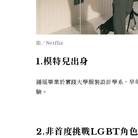
圖／Netflix
1.
模特兒出身
鍾瑶畢業於實踐大學服裝設計學系，早
驗。
2.
非首度挑戰
LGBT
角