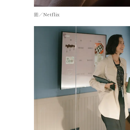
圖／Netflix