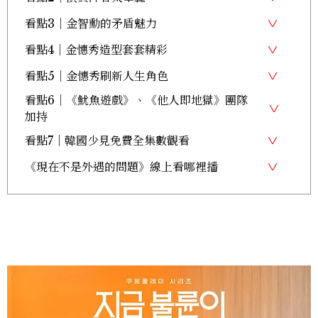
看點3｜金智勳的矛盾魅力
看點4｜金憓秀造型套套精彩
看點5｜金憓秀刷新人生角色
看點6｜《魷魚遊戲》、《他人即地獄》團隊
加持
看點7｜韓國少見免費全集數觀看
《現在不是外遇的問題》線上看哪裡播