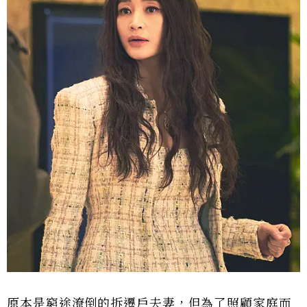
原本是窮途潦倒的拆遷戶夫妻，但為了照顧家庭而