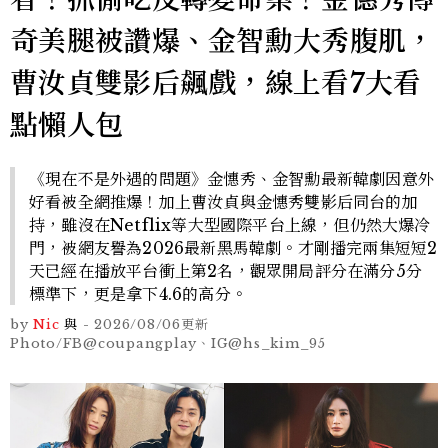
奇美腿被讚爆、金智勳大秀腹肌，
曹汝貞雙影后飆戲，線上看7大看
點懶人包
《現在不是外遇的問題》金憓秀、金智勳最新韓劇因意外
好看被全網推爆！加上曹汝貞與金憓秀雙影后同台的加
持，雖沒在Netflix等大型國際平台上線，但仍然大爆冷
門，被網友譽為2026最新黑馬韓劇。才剛播完兩集短短2
天已經在播放平台衝上第2名，觀眾開局評分在滿分5分
標準下，更是拿下4.6的高分。
by
Nic
與
-
2026/08/06
更新
Photo/FB@coupangplay、IG@hs_kim_95