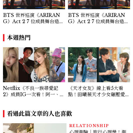
「玩咖懶人包」盤點類文章，致力用專業視
角提供讀者最新話題、兼具風格與實用的高
BTS 世界巡演《ARIRAN
BTS 世界巡演《ARIRAN
品質生活旅遊靈感內容。 Contact：ben
G》Act 2 7 位成員舞台造型
G》Act 2 7 位成員舞台造型
ny_yang@mctw.com.tw
一次看
一次看
本週熱門
Netflix《不良一族尋愛記
《天才女友》線上看5大看
2》成員IG一次看！阿一、彩
點！田曦薇天才少女碾壓愛因
朱、佛祖阿里等11人背景完整
斯坦？胡一天再現《小美好》
介紹
校園男神
看過此篇文章的人也喜歡
RELATIONSHIP
心理測驗｜旅行心理學！測