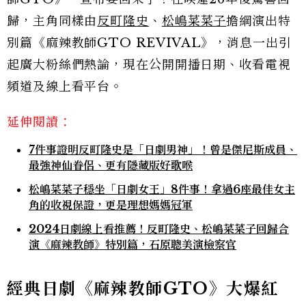
歸，主角同樣由
反町隆史
、
松嶋菜菜子
擔綱演出特
別篇《麻辣教師GTO REVIVAL》，消息一出引
起廣大粉絲們熱論，現在公開開播日期、收看電視
頻道及線上看平台。
延伸閱讀：
7件事證明反町隆史是「日劇男神」！曾是傑尼斯成員、
最強神仙眷侶、更有隱藏版好歌喉
松嶋菜菜子穩坐「日劇女王」8件事！拿過6座最佳女主
角的收視保證，更是理想媽媽冠軍
2024日劇線上看推薦！反町隆史、松嶋菜菜子回歸合
演《麻辣教師》特別篇，石原聰美演檢察官
經典日劇《麻辣教師GTO》大爆紅