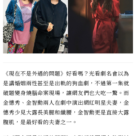
《現在不是外遇的問題》好看嗎？光看劇名會以為
是講婚姻兩性甚至是出軌的狗血劇，不過第一集就
破題變身燒腦命案現場，讓網友們也大吃一驚。而
金憓秀、金智勳兩人在劇中演出網紅明星夫妻，金
憓秀少見大露長美腿和纖腰，金智勳更是直接大露
腹肌，是最好看的夫妻之一。