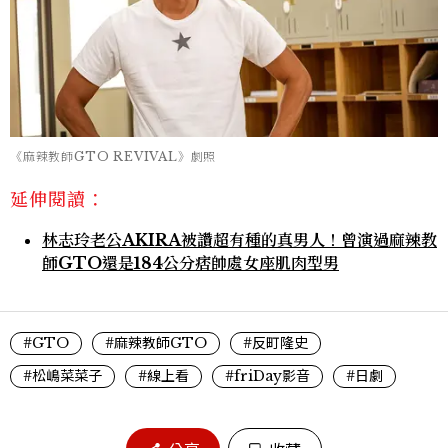
《麻辣教師GTO REVIVAL》劇照
延伸閱讀：
林志玲老公AKIRA被讚超有種的真男人！曾演過麻辣教
師GTO還是184公分痞帥處女座肌肉型男
#GTO
#麻辣教師GTO
#反町隆史
#松嶋菜菜子
#線上看
#friDay影音
#日劇