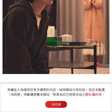
不算太紅的演員，靠著網紅妻子而打開知名度，連
美麗佳人為提供您更多優質的內容，採用網站分析技術。若您未點選
女兒都說他的代表作就是妻子的YT，個性溫和開
「我同意」而繼續瀏覽本網站，則視為您已同意本站之
隱私權政策
。
朗，在劇中一開始便因出軌嫌疑引發妻子跟蹤，開
我同意
啟了後面的許多故事。