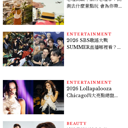
測去什麼景點玩 會為你帶來
好運
ENTERTAINMENT
2026 SBS歌謠大戰
SUMMER直播哪裡看？
Stray Kids、ATEEZ等
28組卡司、線上播出時間一
次看
ENTERTAINMENT
2026 Lollapalooza
Chicago四大亮點總盤
點， JENNIE、 CORTIS
登台，K-POP擄獲全球！
BEAUTY