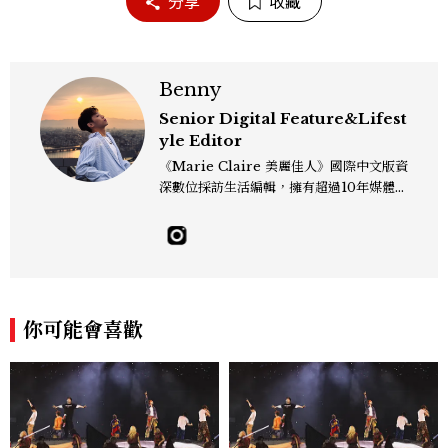
分享
收藏
Benny
Senior Digital Feature&Lifest
yle Editor
《Marie Claire 美麗佳人》國際中文版資
深數位採訪生活編輯，擁有超過10年媒體與
編輯實務經驗。目前專注及深耕於全球各地
飯店、奢華旅宿、旅遊景點、航空等領域，
另涉獵3C家電、居家生活範疇，具備實測
開箱與趨勢剖析能力。 曾擔任即時新聞編
輯、時尚鐘錶線記者，擅長以精闢觀點挖掘
獨特角度，採訪足跡遍及馬爾地夫、紐西
你可能會喜歡
蘭、瑞士、德國、瑞典、亞洲主要城市，合
作品牌包含Aman、Four Seasons、Ca
pella、Mandarin Oriental、JOAL
I、Raffles、Banyan Tree、IHG、Ma
rriott等頂級飯店集團。 策劃並執行超過7
0篇深度專題「MC開房間」、260 篇以上