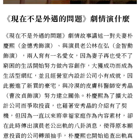
《現在不是外遇的問題》劇情演什麼
《現在不是外遇的問題》劇情故事講述一對夫妻朴
慶熙（金憓秀飾演）、與演員老公林在弘（金智勳
飾演），兩人育有一名愛女，因為妻子再也受不了
窮困的生活開始努力做內容創作，大獲成功而成為
生活型網紅，並且經營室內設計公司小有成就，因
此搬進了新買的豪宅，與冷漠的皮膚科醫師安秀晶
（曹汝貞飾演）努力建立關係。朴慶熙為了擴大設
計公司而爭取投資，也藉著安秀晶的介紹有了契
機，但因為一直以來將幸福家庭作為內容素材，卻
在此時傳出演員老公出軌的八卦消息，使得原本願
意投資的公司轉頭抽手，朴慶熙也開始追查出軌真