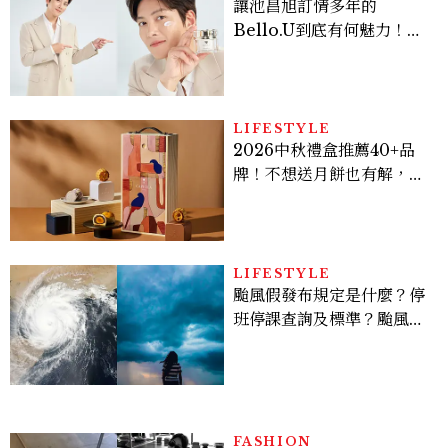
讓池昌旭訂情多年的
Bello.U到底有何魅力！揭
密男神發光乳霜～「肽光透
亮緊緻霜」如何打造日不落
的透亮肌，熬夜拍戲不顯疲
倦感，超神！
LIFESTYLE
2026中秋禮盒推薦40+品
牌！不想送月餅也有解，送
長輩、送客戶一次挑
LIFESTYLE
颱風假發布規定是什麼？停
班停課查詢及標準？颱風假
有薪水嗎、可否拒絕上班？
FASHION