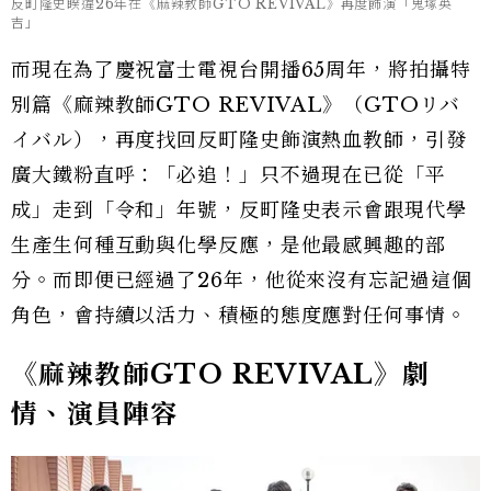
反町隆史睽違26年在《麻辣教師GTO REVIVAL》再度飾演「鬼塚英
吉」
而現在為了慶祝富士電視台開播65周年，將拍攝特
別篇《麻辣教師GTO REVIVAL》（GTOリバ
イバル），再度找回反町隆史飾演熱血教師，引發
廣大鐵粉直呼：「必追！」只不過現在已從「平
成」走到「令和」年號，反町隆史表示會跟現代學
生產生何種互動與化學反應，是他最感興趣的部
分。而即便已經過了26年，他從來沒有忘記過這個
角色，會持續以活力、積極的態度應對任何事情。
《麻辣教師GTO REVIVAL》劇
情、演員陣容