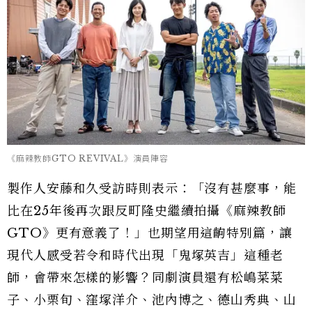
《麻辣教師GTO REVIVAL》演員陣容
製作人安藤和久受訪時則表示：「沒有甚麼事，能
比在25年後再次跟反町隆史繼續拍攝《麻辣教師
GTO》更有意義了！」也期望用這齣特別篇，讓
現代人感受若令和時代出現「鬼塚英吉」這種老
師，會帶來怎樣的影響？同劇演員還有松嶋菜菜
子、小栗旬、窪塚洋介、池內博之、德山秀典、山