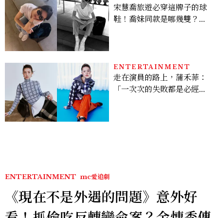
宋慧喬旅遊必穿這牌子的球
鞋！喬妹同款是哪幾雙？
AUTRY究竟有什麼魅力讓
她愛上？
ENTERTAINMENT
走在演員的路上，蒲禾菲：
「一次次的失敗都是必經過
程，必須要經過那些練習，
才能做得好。」
ENTERTAINMENT
mc愛追劇
《現在不是外遇的問題》意外好
看！抓偷吃反轉變命案？金憓秀傳