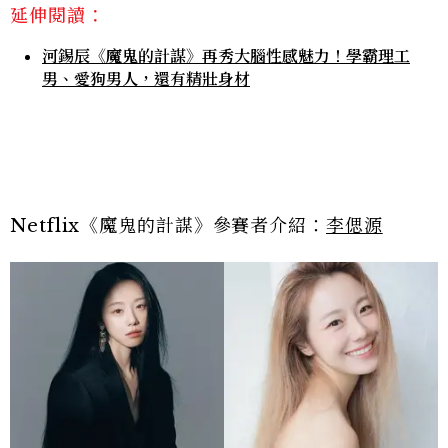
延伸閱讀：
河錫辰《魔鬼的計謀》再秀大腦性感魅力！學霸理工
男、愛狗男人，還有精壯身材
Netflix《魔鬼的計謀》參賽者介紹：
李偲源