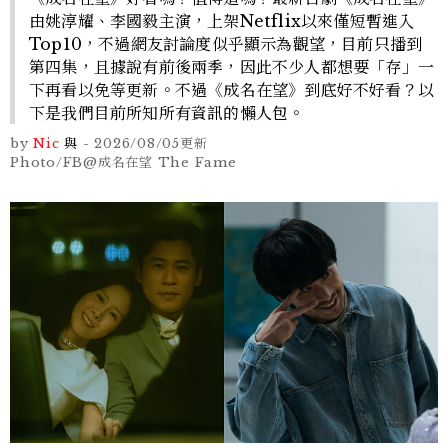
由姚淳耀、李國毅主演，上架Netflix以來僅短暫進入
Top10，不過網友討論度似乎顯示為觀望，目前只播到
第四集，且據說有前後兩季，因此不少人都想要「存」一
下再看以免等更新。不過《成名在望》到底好不好看？以
下是我們目前所知所有資訊的懶人包。
by
Nic
與
-
2026/08/05
更新
Photo/FB@成名在望 The Fame