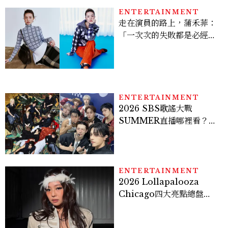
ENTERTAINMENT
走在演員的路上，蒲禾菲：
「一次次的失敗都是必經過
程，必須要經過那些練習，
才能做得好。」
ENTERTAINMENT
2026 SBS歌謠大戰
SUMMER直播哪裡看？
Stray Kids、ATEEZ等
28組卡司、線上播出時間一
次看
ENTERTAINMENT
2026 Lollapalooza
Chicago四大亮點總盤
點， JENNIE、 CORTIS
登台，K-POP擄獲全球！