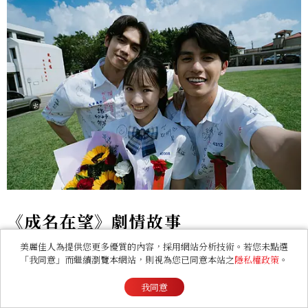
《成名在望》劇情故事
美麗佳人為提供您更多優質的內容，採用網站分析技術。若您未點選
《成名在望》劇情講述三位青梅竹馬的好友陳志偉
「我同意」而繼續瀏覽本網站，則視為您已同意本站之
隱私權政策
。
（李國毅飾演）、魏欣妤（蔡亘晏/爆花飾演）、羅
我同意
冠豪（姚淳耀飾演），因為畢業典禮當天的一場意