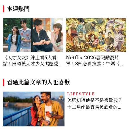
選！12星座最難被改變的一
本週熱門
面
《天才女友》線上看5大看
Netflix 2026暑假動漫片
點！田曦薇天才少女碾壓愛因
單！8部必看推薦：牛媽《黃
斯坦？胡一天再現《小美好》
泉使者》、洗版社群《尼古喵
校園男神
喵》等話題新作一次追
看過此篇文章的人也喜歡
LIFESTYLE
怎麼知道他是不是喜歡我？
十二星座最容易被誤會的感
情表達，「這星座」越喜歡
會越慢靠近