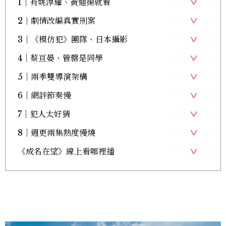
1｜有姚淳耀、黃迪揚就看
2｜劇情改編真實刑案
3｜《模仿犯》團隊、日本攝影
4｜蔡亘晏、管罄是同學
5｜兩季雙導演架構
6｜網評節奏慢
7｜犯人太好猜
8｜週更兩集熱度慢燒
《成名在望》線上看哪裡播