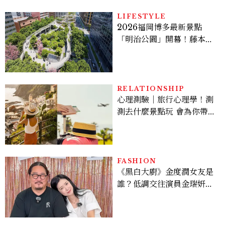
LIFESTYLE
2026福岡博多最新景點
「明治公園」開幕！藤本壯
介操刀設計，7大餐廳美食
品牌、SPA一次看
RELATIONSHIP
心理測驗｜旅行心理學！測
測去什麼景點玩 會為你帶來
好運
FASHION
《黑白大廚》金度潤女友是
誰？低調交往演員金瑞妍、
曾出演《少年法庭》，私下
極簡風穿搭是日常範本！