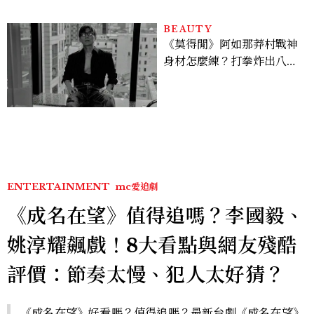
BEAUTY
《莫得閒》阿如那莽村戰神
身材怎麼練？打拳炸出八塊
腹肌，HYROX挑戰也沒錯
過
ENTERTAINMENT
mc愛追劇
《成名在望》值得追嗎？李國毅、
姚淳耀飆戲！8大看點與網友殘酷
評價：節奏太慢、犯人太好猜？
《成名在望》好看嗎？值得追嗎？最新台劇《成名在望》