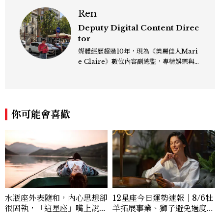
Ren
Deputy Digital Content Direc
tor
媒體經歷超過10年，現為《美麗佳人Mari
e Claire》數位內容副總監，專精娛樂與
生活風格領域，處理國內外名人消息、頒獎
典禮與大型內容企劃。 ren_chen@mct
w.com.tw
你可能會喜歡
水瓶座外表隨和，內心思想卻
12星座今日運勢速報｜8/6牡
很固執，「這星座」嘴上說都
羊拓展事業、獅子避免過度借
可以，最後還是照自己的方式
貸