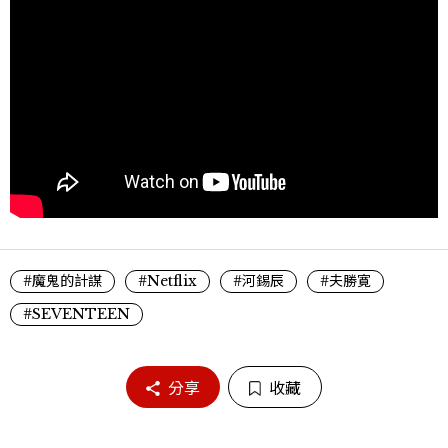
#魔鬼的計謀
#Netflix
#河錫辰
#夫勝寛
#SEVENTEEN
分享
收藏