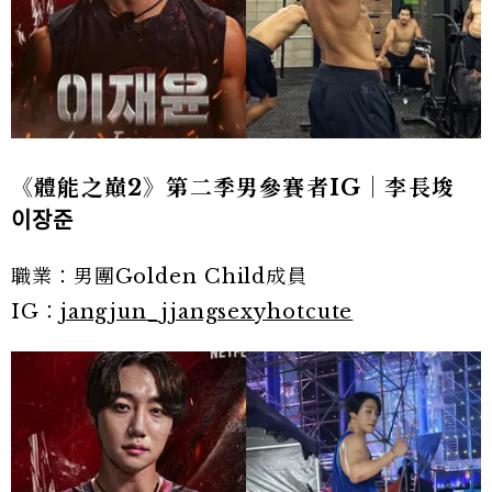
《體能之巔2》第二季男參賽者IG｜李長埈
이장준
職業：男團Golden Child成員
IG：
jangjun_jjangsexyhotcute