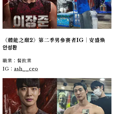
《體能之巔2》第二季男參賽者IG｜安盛煥
안성환
職業：餐飲業
IG：
ash__ceo