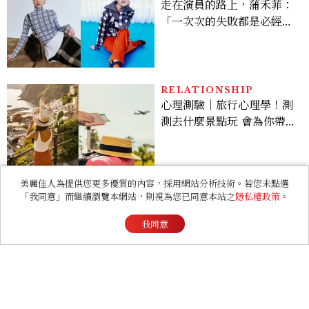
RELATIONSHIP
心理測驗｜旅行心理學！測
測去什麼景點玩 會為你帶來
好運
LIFESTYLE
直擊AGI設計師洪彰聯的
家！量身訂製堆疊出最舒適
的生活邏輯：「只要喜歡，
就能找到相處的方式」
美麗佳人為提供您更多優質的內容，採用網站分析技術。若您未點選
「我同意」而繼續瀏覽本網站，則視為您已同意本站之
隱私權政策
。
BEAUTY
我同意
2026上半年惠利愛用清單
大公開！新劇《給你夢想》
美出新高度，10款保養、香
水、護髮同款一次看