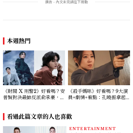
u髮箍未開賣先爆紅！
價半天，最後卻買最貴的
本週熱門
《財閥 X 刑警2》好看嗎？安
《殺手媽咪》好看嗎？9大演
普賢對決最帥反派俞承豪，鄭
員+劇情+看點：孔曉振拿起
恩彩接棒女主，開專機、刷黑
槍真的殺瘋了！鄭準元是...美
卡，用錢輾壓罪犯的陳利手回
男？原作粉絲直呼失望
來了，這次能玩多大？
看過此篇文章的人也喜歡
ENTERTAINMENT
走在演員的路上，蒲禾菲：
「一次次的失敗都是必經過
程，必須要經過那些練習，
才能做得好。」