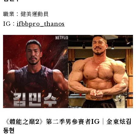
職業：健美運動員
IG：
ifbbpro_thanos
《體能之巔2》第二季男參賽者IG｜金東炫김
동현