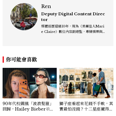
Ren
Deputy Digital Content Direc
tor
媒體經歷超過10年，現為《美麗佳人Mari
e Claire》數位內容副總監，專精娛樂與
生活風格領域，處理國內外名人消息、頒獎
典禮與大型內容企劃。 ren_chen@mct
w.com.tw
你可能會喜歡
90年代校園風「波浪髮箍」
獅子座看起來花錢不手軟，其
回歸，Hailey Bieber示範
實最怕沒錢？十二星座藏得最
如何戴得時髦：這款Miu Mi
深的金錢焦慮，「這星座」比