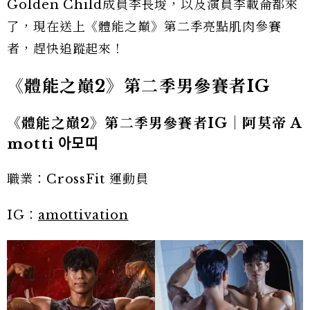
Golden Child成員李長埈，以及演員李載侖都來
了，現在送上《體能之巔》第二季亮點肌肉參賽
者，趕快追蹤起來！
《體能之巔2》第二季男參賽者IG
《體能之巔2》第二季男參賽者IG｜阿莫帝 A
motti 아모띠
職業：CrossFit 運動員
IG：
amottivation