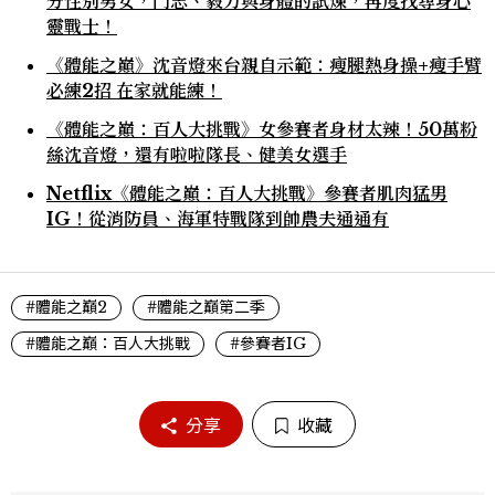
分性別男女，鬥志、毅力與身體的試煉，再度找尋身心
靈戰士！
《體能之巔》沈音燈來台親自示範：瘦腿熱身操+瘦手臂
必練2招 在家就能練！
《體能之巔：百人大挑戰》女參賽者身材太辣！50萬粉
絲沈音燈，還有啦啦隊長、健美女選手
Netflix《體能之巔：百人大挑戰》參賽者肌肉猛男
IG！從消防員、海軍特戰隊到帥農夫通通有
#體能之巔2
#體能之巔第二季
#體能之巔：百人大挑戰
#參賽者IG
分享
收藏