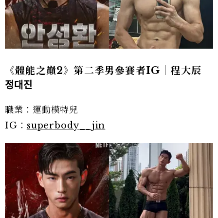
《體能之巔2》第二季男參賽者IG｜程大辰
정대진
職業：運動模特兒
IG：
superbody__jin