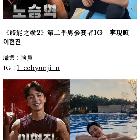
《體能之巔2》第二季男參賽者IG｜李現瞋
이현진
職業：演員
IG：
l_eehyunji_n