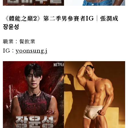
《體能之巔2》第二季男參賽者IG｜張潤成
장윤성
職業：餐飲業
IG：
yoonsung.j