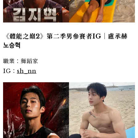
《體能之巔2》第二季男參賽者IG｜盧承赫
노승혁
職業：舞蹈家
IG：
sh_nn