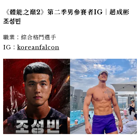
《體能之巔2》第二季男參賽者IG｜趙成彬
조성빈
職業：綜合格鬥選手
IG：
koreanfalcon