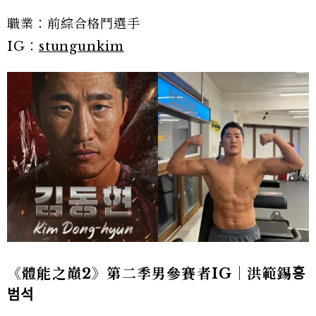
職業：前綜合格鬥選手
IG：
stungunkim
《體能之巔2》第二季男參賽者IG｜洪範錫홍
범석