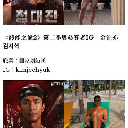
《體能之巔2》第二季男參賽者IG｜金沚亦
김지혁
職業：國家划船隊
IG：
kimjeehyuk