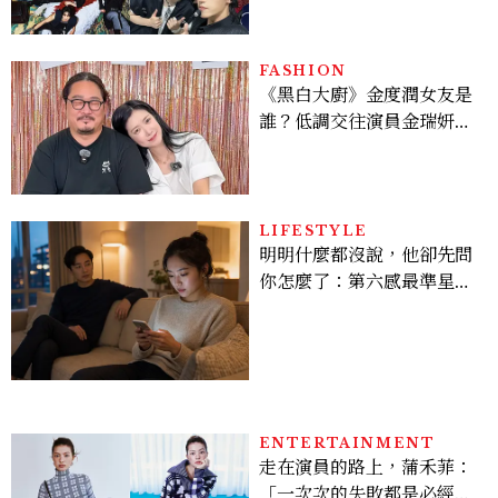
28組卡司、線上播出時間一
次看
FASHION
《黑白大廚》金度潤女友是
誰？低調交往演員金瑞妍、
曾出演《少年法庭》，私下
極簡風穿搭是日常範本！
LIFESTYLE
明明什麼都沒說，他卻先問
你怎麼了：第六感最準星座
TOP3，巨蟹座連語氣都有
感，這星座根本瞞不住
ENTERTAINMENT
走在演員的路上，蒲禾菲：
「一次次的失敗都是必經過