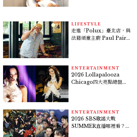
LIFESTYLE
走進「Polux」臺北店，與
法籍頑童主廚 Paul Pairet
對談：「我不做妥協的美
味」
ENTERTAINMENT
2026 Lollapalooza
Chicago四大亮點總盤
點， JENNIE、 CORTIS
登台，K-POP擄獲全球！
ENTERTAINMENT
2026 SBS歌謠大戰
SUMMER直播哪裡看？
Stray Kids、ATEEZ等