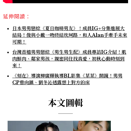
延伸閱讀：
日本男男戀綜《夏日咖啡男友》！成員IG+分集進展大
結局！俊與小戴一吻終結坎坷路，和人Alan手牽手未來
可期！
台灣首檔男男戀綜《男生男生配》成員專訪IG介紹！肌
肉鮮肉、鄰家男孩，親密同住找真愛，初秋心動時刻到
來！
《刻在》導演柳廣輝執導BL影集《某某》開鏡！男男
CP曾向鎮、劉冬沁透露想上對方的床
本文圖輯