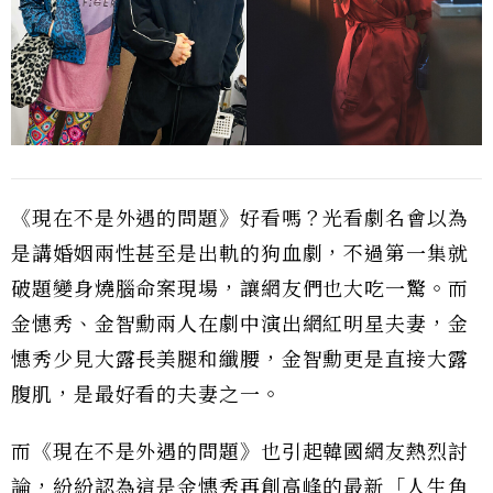
《現在不是外遇的問題》好看嗎？光看劇名會以為
是講婚姻兩性甚至是出軌的狗血劇，不過第一集就
破題變身燒腦命案現場，讓網友們也大吃一驚。而
金憓秀、金智勳兩人在劇中演出網紅明星夫妻，金
憓秀少見大露長美腿和纖腰，金智勳更是直接大露
腹肌，是最好看的夫妻之一。
而《現在不是外遇的問題》也引起韓國網友熱烈討
論，紛紛認為這是金憓秀再創高峰的最新「人生角