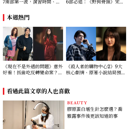
7南部第一波，演習時間、可
6部必追：《野狗骨頭》宋威
以出門嗎？罰款懶人包
龍、《雙軌》虞書欣演活「屋
簷下禁忌戀愛天花板」
本週熱門
《現在不是外遇的問題》意外
《殺人者的購物中心2》9大
好看！抓偷吃反轉變命案？金
核心劇情、原著小說結局預測
憓秀傳奇美腿被讚爆、金智勳
公開：鄭進灣偽死亡原因？鄭
大秀腹肌，曹汝貞雙影后飆
智安黑化、「這角色」驚傳叛
戲，線上看7大看點懶人包
看過此篇文章的人也喜歡
變
BEAUTY
膠原蛋白增生針怎麼選？喬
雅露事件後更該知道的事