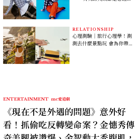
程，必須要經過那些練習，
才能做得好。」
RELATIONSHIP
心理測驗｜旅行心理學！測
測去什麼景點玩 會為你帶來
好運
ENTERTAINMENT
mc愛追劇
《現在不是外遇的問題》意外好
看！抓偷吃反轉變命案？金憓秀傳
奇美腿被讚爆、金智勳大秀腹肌，