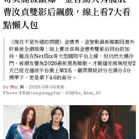
曹汝貞雙影后飆戲，線上看7大看
點懶人包
《現在不是外遇的問題》金憓秀、金智勳最新韓劇因意外
好看被全網推爆！加上曹汝貞與金憓秀雙影后同台的加
持，雖沒在Netflix等大型國際平台上線，但仍然大爆冷
門，被網友譽為2026最新黑馬韓劇。才剛播完兩集短短2
天已經在播放平台衝上第2名，觀眾開局評分在滿分5分
標準下，更是拿下4.6的高分。
by
Nic
與
-
2026/08/06
更新
Photo/FB@coupangplay、IG@hs_kim_95