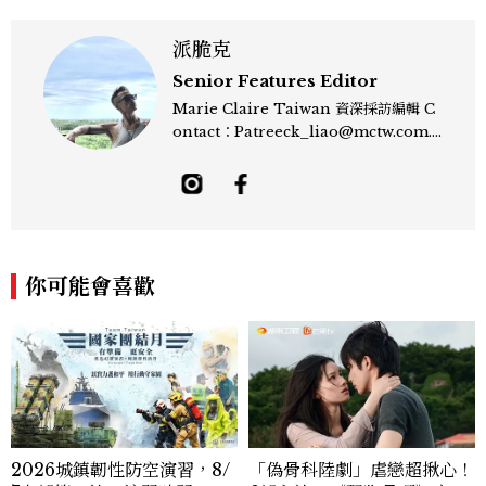
派脆克
Senior Features Editor
Marie Claire Taiwan 資深採訪編輯 C
ontact：Patreeck_liao@mctw.com.t
w 擅長捕捉當代文化與時尚交會的瞬間，以
敏銳的觀察力與敘事能力，撰寫出兼具深度
與美感的專題內容，長期關注亞洲娛樂、人
物專訪、流行風格與 LGBTQ 多元議題。
曾專訪多位影視與音樂領域的代表人物，擅
長以細膩視角挖掘藝人內在的故事與蛻變。
你可能會喜歡
除了平面編輯，他也涉足影像企劃、封面製
作等，能靈活整合內容與視覺，打造具感染
力的跨平台敘事語言。認為好的內容不僅是
記錄時代，更是溫柔的行動——在每一段訪
談與每一篇文章裡，留下值得反覆回味的
光。
2026城鎮韌性防空演習，8/
「偽骨科陸劇」虐戀超揪心！