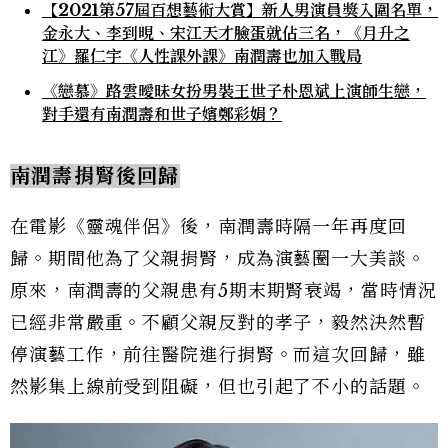
【2021第57屆百想藝術大賞】新人男演員獎入圍名單，
金永大、李到晛、宋江天才臉蛋就佔三名，《月升之
江》羅仁宇《人性課外課》南潤壽也加入戰局
《戀慕》路雲曖昧女扮男裝王世子朴恩斌上演師生戀，
對手還有南潤壽和世子嬪鄭彩娟？
南潤壽捐腎後回歸
在電影《靈魂伴侶》後，南潤壽時隔一年再度回
歸。期間他為了父親捐腎，成為演藝圈一大美談。
原來，南潤壽的父親患有5期末期腎衰竭，當時情況
已經非常嚴重。不顧父親反對的孝子，毅然決然暫
停演藝工作，前往醫院進行捐腎。而這次回歸，雖
然影集上線前受到阻礙，但也引起了不小的話題。